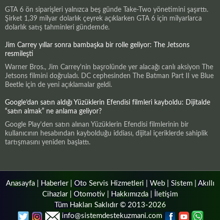
GTA 6 ön siparişleri yalnızca beş günde Take-Two yönetimini şaşırttı.
Şirket 1,39 milyar dolarlık çeyrek açıklarken GTA 6 için milyarlarca
dolarlık satış tahminleri gündemde.
Jim Carrey yıllar sonra bambaşka bir rolle geliyor: The Jetsons
resmileşti
Warner Bros., Jim Carrey'nin başrolünde yer alacağı canlı aksiyon The
Jetsons filmini doğruladı. DC cephesinden The Batman Part II ve Blue
Beetle için de yeni açıklamalar geldi.
Google’dan satın aldığı Yüzüklerin Efendisi filmleri kayboldu: Dijitalde
“satın almak” ne anlama geliyor?
Google Play'den satın alınan Yüzüklerin Efendisi filmlerinin bir
kullanıcının hesabından kaybolduğu iddiası, dijital içeriklerde sahiplik
tartışmasını yeniden başlattı.
Anasayfa
|
Haberler
|
Oto Servis Hizmetleri
|
Web
|
Sistem
|
Akıllı
Cihazlar
|
Otomotiv
|
Hakkımızda
|
İletişim
Tüm Hakları Saklıdır © 2013-2026
info@sistemdestekuzmani.com