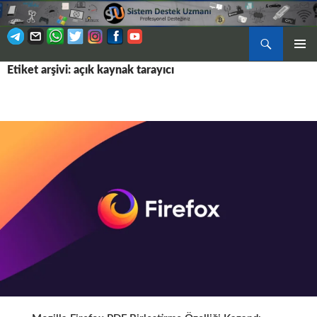
Ara
BIRINCI
Etiket arşivi: açık kaynak tarayıcı
İÇERIĞE
MENÜ
ATLA