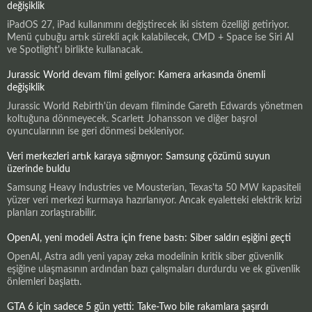
değişiklik
iPadOS 27, iPad kullanımını değiştirecek iki sistem özelliği getiriyor.
Menü çubuğu artık sürekli açık kalabilecek, CMD + Space ise Siri AI
ve Spotlight'ı birlikte kullanacak.
Jurassic World devam filmi geliyor: Kamera arkasında önemli
değişiklik
Jurassic World Rebirth'ün devam filminde Gareth Edwards yönetmen
koltuğuna dönmeyecek. Scarlett Johansson ve diğer başrol
oyuncularının ise geri dönmesi bekleniyor.
Veri merkezleri artık karaya sığmıyor: Samsung çözümü suyun
üzerinde buldu
Samsung Heavy Industries ve Mousterian, Texas'ta 50 MW kapasiteli
yüzer veri merkezi kurmaya hazırlanıyor. Ancak eyaletteki elektrik krizi
planları zorlaştırabilir.
OpenAI, yeni modeli Astra için frene bastı: Siber saldırı eşiğini geçti
OpenAI, Astra adlı yeni yapay zeka modelinin kritik siber güvenlik
eşiğine ulaşmasının ardından bazı çalışmaları durdurdu ve ek güvenlik
önlemleri başlattı.
GTA 6 için sadece 5 gün yetti: Take-Two bile rakamlara şaşırdı