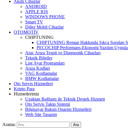
Akıllı Cihazlar
ANDROID
APPLE IOS
WINDOWS PHONE
Smart TV
Diğer Mobil Cihazlar
OTOMOTİV
CHIPTUNING
CHIPTUNING Remap Hakkında Sıkça Sorulan So
PECOCHIP Performans-Ekonomi Yazılım Uygula
Araç Arıza Tespit ve Diagnostik Cihazları
Teknik Bilgiler
Lpg Ayar Programları
Arıza Kodları
VAG Kodlamalar
BMW Kodlamalar
Oto Servis Hizmetleri
Kripto Para
Hizmetlerimiz
Uzaktan Bağlantı ile Teknik Destek Hizmeti
Oto Servis Takip Sistemi
Bilgisayar Bakım Onarım Hizmetleri
Web Site Tasarım
Arama: