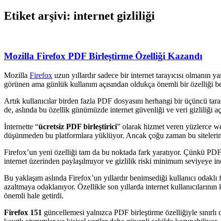
Etiket arşivi: internet gizliliği
Mozilla Firefox PDF Birleştirme Özelliği Kazandı
Mozilla
Firefox
uzun yıllardır sadece bir internet tarayıcısı olmanın 
görünen ama günlük kullanım açısından oldukça önemli bir özelliği be
Artık kullanıcılar birden fazla PDF dosyasını herhangi bir üçüncü tara
de, aslında bu özellik günümüzde internet güvenliği ve veri gizliliği a
İnternette “
ücretsiz PDF birleştirici
” olarak hizmet veren yüzlerce web
düşünmeden bu platformlara yüklüyor. Ancak çoğu zaman bu sitelerin do
Firefox’un yeni özelliği tam da bu noktada fark yaratıyor. Çünkü PDF 
internet üzerinden paylaşılmıyor ve gizlilik riski minimum seviyeye in
Bu yaklaşım aslında Firefox’un yıllardır benimsediği kullanıcı odaklı f
azaltmaya odaklanıyor. Özellikle son yıllarda internet kullanıcılarının 
önemli hale getirdi.
Firefox 151
güncellemesi yalnızca PDF birleştirme özelliğiyle sınırlı 