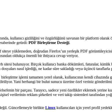
yanında, kullanıcı gizliliğini ve özgürlüğünü savunan bir platform olara
raberinde getirdi:
PDF Birleştirme Desteği
.
f siteye yüklemeden, doğrudan Firefox’un yerleşik PDF görüntüleyicisi üze
çısından oldukça önemli bir ihtiyaca cevap veriyor.
 sitesi bulunuyor. Birçok kullanıcı banka dökümleri, faturalar, kimlik b
syaları nasıl işlediği, ne kadar süre sakladığı veya üçüncü taraflarla 
birleştirme işlemi tamamen yerel olarak, kullanıcının kendi cihazında 
diriliyor. Yani herhangi bir bulut sunucu üzerine özel veriniz gönderilmi
elsefenin bir parçası. Tarayıcı, sadece yeni özellikler eklemek yerine ku
kişisel verilerinin reklam şirketleri ve veri takip sistemleri tarafından
değil. Güncellemeyle birlikte
Linux
kullanıcıları için yerel profil yedekl