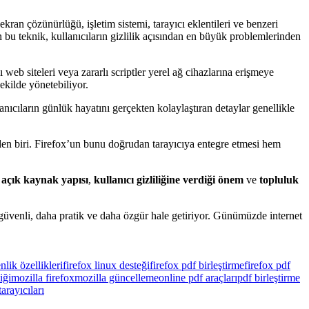
kran çözünürlüğü, işletim sistemi, tarayıcı eklentileri ve benzeri
n bu teknik, kullanıcıların gizlilik açısından en büyük problemlerinden
eb siteleri veya zararlı scriptler yerel ağ cihazlarına erişmeye
şekilde yönetebiliyor.
ıcıların günlük hayatını gerçekten kolaylaştıran detaylar genellikle
rden biri. Firefox’un bunu doğrudan tarayıcıya entegre etmesi hem
;
açık kaynak yapısı
,
kullanıcı gizliliğine verdiği önem
ve
topluluk
üvenli, daha pratik ve daha özgür hale getiriyor. Günümüzde internet
nlik özellikleri
firefox linux desteği
firefox pdf birleştirme
firefox pdf
iği
mozilla firefox
mozilla güncelleme
online pdf araçları
pdf birleştirme
arayıcıları