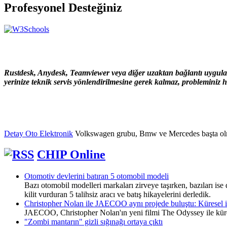
Profesyonel Desteğiniz
Rustdesk, Anydesk, Teamviewer veya diğer uzaktan bağlantı uygulama
yerinize teknik servis yönlendirilmesine gerek kalmaz, probleminiz hı
Detay Oto Elektronik
Volkswagen grubu, Bmw ve Mercedes başta olmak ü
CHIP Online
Otomotiv devlerini batıran 5 otomobil modeli
Bazı otomobil modelleri markaları zirveye taşırken, bazıları ise
kilit vurduran 5 talihsiz aracı ve batış hikayelerini derledik.
Christopher Nolan ile JAECOO aynı projede buluştu: Küresel iş
JAECOO, Christopher Nolan'ın yeni filmi The Odyssey ile küresel
"Zombi mantarın" gizli sığınağı ortaya çıktı