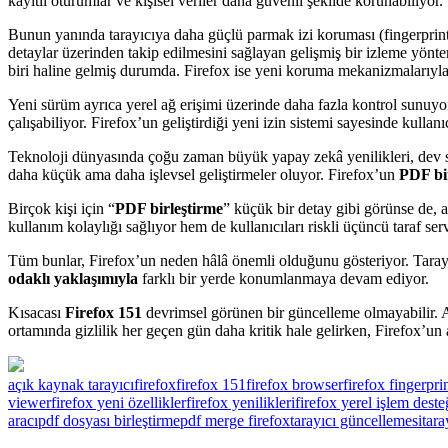
kayıtlı oturumlar ve kişisel veriler daha güvenli şekilde korunabiliyor.
Bunun yanında tarayıcıya daha güçlü parmak izi koruması (fingerprinting
detaylar üzerinden takip edilmesini sağlayan gelişmiş bir izleme yöntem
biri haline gelmiş durumda. Firefox ise yeni koruma mekanizmalarıyla 
Yeni sürüm ayrıca yerel ağ erişimi üzerinde daha fazla kontrol sunuyor
çalışabiliyor. Firefox’un geliştirdiği yeni izin sistemi sayesinde kullanı
Teknoloji dünyasında çoğu zaman büyük yapay zekâ yenilikleri, dev sis
daha küçük ama daha işlevsel geliştirmeler oluyor. Firefox’un
PDF bi
Birçok kişi için “
PDF birleştirme
” küçük bir detay gibi görünse de, 
kullanım kolaylığı sağlıyor hem de kullanıcıları riskli üçüncü taraf ser
Tüm bunlar, Firefox’un neden hâlâ önemli olduğunu gösteriyor. Tarayıc
odaklı yaklaşımıyla
farklı bir yerde konumlanmaya devam ediyor.
Kısacası
Firefox 151
devrimsel görünen bir güncelleme olmayabilir. A
ortamında gizlilik her geçen gün daha kritik hale gelirken, Firefox’un at
açık kaynak tarayıcı
firefox
firefox 151
firefox browser
firefox fingerpr
viewer
firefox yeni özellikler
firefox yenilikleri
firefox yerel işlem deste
aracı
pdf dosyası birleştirme
pdf merge firefox
tarayıcı güncellemesi
tara