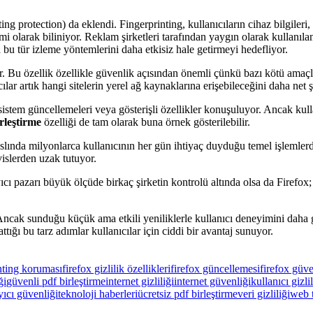
 protection) da eklendi. Fingerprinting, kullanıcıların cihaz bilgileri, e
i olarak biliniyor. Reklam şirketleri tarafından yaygın olarak kullanıla
bu tür izleme yöntemlerini daha etkisiz hale getirmeyi hedefliyor.
. Bu özellik özellikle güvenlik açısından önemli çünkü bazı kötü amaçlı w
cılar artık hangi sitelerin yerel ağ kaynaklarına erişebileceğini daha net 
tem güncellemeleri veya gösterişli özellikler konuşuluyor. Ancak kullan
rleştirme
özelliği de tam olarak buna örnek gösterilebilir.
aslında milyonlarca kullanıcının her gün ihtiyaç duyduğu temel işlemle
vislerden uzak tutuyor.
ı pazarı büyük ölçüde birkaç şirketin kontrolü altında olsa da Firefox
ncak sunduğu küçük ama etkili yeniliklerle kullanıcı deneyimini daha g
tığı bu tarz adımlar kullanıcılar için ciddi bir avantaj sunuyor.
inting koruması
firefox gizlilik özellikleri
firefox güncellemesi
firefox güve
ği
güvenli pdf birleştirme
internet gizliliği
internet güvenliği
kullanıcı gizlil
yıcı güvenliği
teknoloji haberleri
ücretsiz pdf birleştirme
veri gizliliği
web t