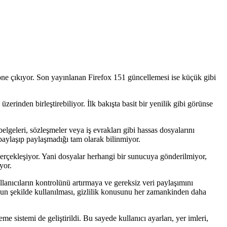
k öne çıkıyor. Son yayınlanan Firefox 151 güncellemesi ise küçük gibi
rinden birleştirebiliyor. İlk bakışta basit bir yenilik gibi görünse
elgeleri, sözleşmeler veya iş evrakları gibi hassas dosyalarını
paylaşıp paylaşmadığı tam olarak bilinmiyor.
gerçekleşiyor. Yani dosyalar herhangi bir sunucuya gönderilmiyor,
yor.
llanıcıların kontrolünü artırmaya ve gereksiz veri paylaşımını
 yoğun şekilde kullanılması, gizlilik konusunu her zamankinden daha
eme sistemi de geliştirildi. Bu sayede kullanıcı ayarları, yer imleri,