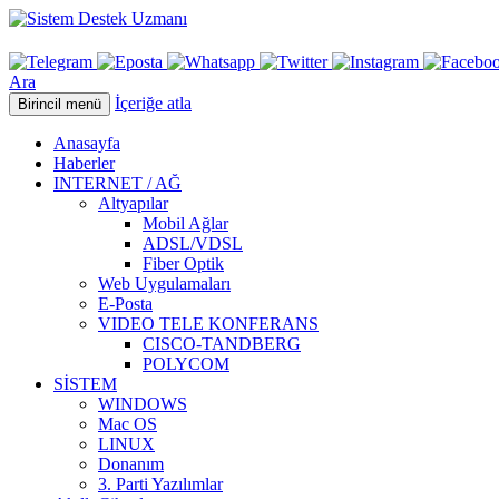
Ara
İçeriğe atla
Birincil menü
Anasayfa
Haberler
INTERNET / AĞ
Altyapılar
Mobil Ağlar
ADSL/VDSL
Fiber Optik
Web Uygulamaları
E-Posta
VIDEO TELE KONFERANS
CISCO-TANDBERG
POLYCOM
SİSTEM
WINDOWS
Mac OS
LINUX
Donanım
3. Parti Yazılımlar