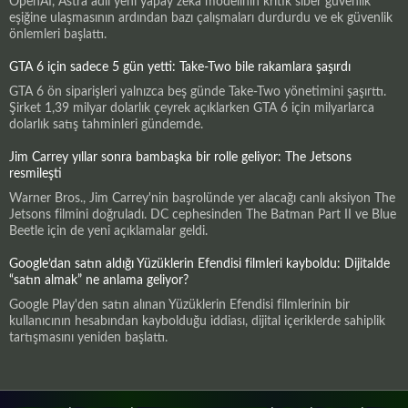
OpenAI, Astra adlı yeni yapay zeka modelinin kritik siber güvenlik
eşiğine ulaşmasının ardından bazı çalışmaları durdurdu ve ek güvenlik
önlemleri başlattı.
GTA 6 için sadece 5 gün yetti: Take-Two bile rakamlara şaşırdı
GTA 6 ön siparişleri yalnızca beş günde Take-Two yönetimini şaşırttı.
Şirket 1,39 milyar dolarlık çeyrek açıklarken GTA 6 için milyarlarca
dolarlık satış tahminleri gündemde.
Jim Carrey yıllar sonra bambaşka bir rolle geliyor: The Jetsons
resmileşti
Warner Bros., Jim Carrey'nin başrolünde yer alacağı canlı aksiyon The
Jetsons filmini doğruladı. DC cephesinden The Batman Part II ve Blue
Beetle için de yeni açıklamalar geldi.
Google’dan satın aldığı Yüzüklerin Efendisi filmleri kayboldu: Dijitalde
“satın almak” ne anlama geliyor?
Google Play'den satın alınan Yüzüklerin Efendisi filmlerinin bir
kullanıcının hesabından kaybolduğu iddiası, dijital içeriklerde sahiplik
tartışmasını yeniden başlattı.