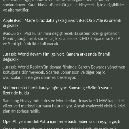
Microsoft Edge, Manifest V2 uzantı desteğini 2026 sonunda
sonlandırıyor. Karar klasik uBlock Origin'i etkileyecek. İşte değişiklikler
ve alternatifler.
Apple iPad’i Mac’e biraz daha yaklaştırıyor: iPadOS 27’de iki önemli
değişiklik
iPadOS 27, iPad kullanımını değiştirecek iki sistem özelliği getiriyor.
Menü çubuğu artık sürekli açık kalabilecek, CMD + Space ise Siri AI
ve Spotlight'ı birlikte kullanacak.
Jurassic World devam filmi geliyor: Kamera arkasında önemli
değişiklik
Jurassic World Rebirth'ün devam filminde Gareth Edwards yönetmen
koltuğuna dönmeyecek. Scarlett Johansson ve diğer başrol
oyuncularının ise geri dönmesi bekleniyor.
Veri merkezleri artık karaya sığmıyor: Samsung çözümü suyun
üzerinde buldu
Samsung Heavy Industries ve Mousterian, Texas'ta 50 MW kapasiteli
yüzer veri merkezi kurmaya hazırlanıyor. Ancak eyaletteki elektrik krizi
planları zorlaştırabilir.
OpenAI, yeni modeli Astra için frene bastı: Siber saldırı eşiğini geçti