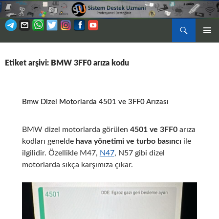
Ara
BIRINCI
İÇERIĞE
MENÜ
ATLA
Etiket arşivi: BMW 3FF0 arıza kodu
Bmw Dizel Motorlarda 4501 ve 3FF0 Arızası
BMW dizel motorlarda görülen
4501 ve 3FF0
arıza
kodları genelde
hava yönetimi ve turbo basıncı
ile
ilgilidir. Özellikle M47,
N47
, N57 gibi dizel
motorlarda sıkça karşımıza çıkar.