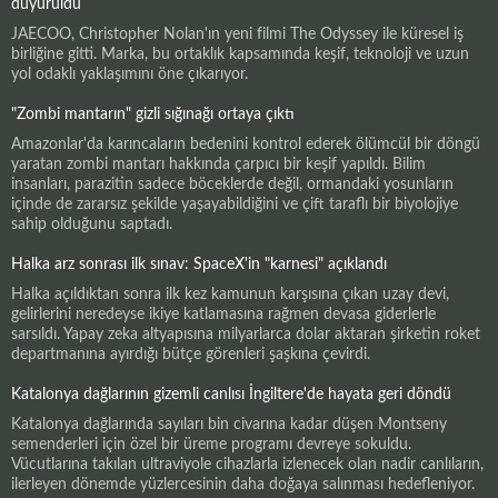
duyuruldu
JAECOO, Christopher Nolan'ın yeni filmi The Odyssey ile küresel iş
birliğine gitti. Marka, bu ortaklık kapsamında keşif, teknoloji ve uzun
yol odaklı yaklaşımını öne çıkarıyor.
"Zombi mantarın" gizli sığınağı ortaya çıktı
Amazonlar'da karıncaların bedenini kontrol ederek ölümcül bir döngü
yaratan zombi mantarı hakkında çarpıcı bir keşif yapıldı. Bilim
insanları, parazitin sadece böceklerde değil, ormandaki yosunların
içinde de zararsız şekilde yaşayabildiğini ve çift taraflı bir biyolojiye
sahip olduğunu saptadı.
Halka arz sonrası ilk sınav: SpaceX'in "karnesi" açıklandı
Halka açıldıktan sonra ilk kez kamunun karşısına çıkan uzay devi,
gelirlerini neredeyse ikiye katlamasına rağmen devasa giderlerle
sarsıldı. Yapay zeka altyapısına milyarlarca dolar aktaran şirketin roket
departmanına ayırdığı bütçe görenleri şaşkına çevirdi.
Katalonya dağlarının gizemli canlısı İngiltere'de hayata geri döndü
Katalonya dağlarında sayıları bin civarına kadar düşen Montseny
semenderleri için özel bir üreme programı devreye sokuldu.
Vücutlarına takılan ultraviyole cihazlarla izlenecek olan nadir canlıların,
ilerleyen dönemde yüzlercesinin daha doğaya salınması hedefleniyor.