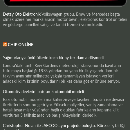
Detay Oto Elektronik
Volkswagen grubu, Bmw ve Mercedes başta
olmak üzere her marka aracın motor beyni, elektronik kontrol üniteleri
ve gösterge panelleri satışı ve tamiri hizmeti vermektedir.
CHIP ONLINE
Yağmurlarıyla ünlü ülkede koca bir ay tek damla düşmedi
Londra'daki tarihi Kew Gardens meteoroloji istasyonunda kayıtların
tutulmaya başladığı 1873 yılından bu yana bir ilk yaşandı. Tam bir
takvim ayını sıfır milimetre yağışla tamamlayan istasyon verileri,
adadaki iklim krizinin boyutlarını bir kez daha gözler önüne seriyor.
Otomotiv devlerini batıran 5 otomobil modeli
Bazı otomobil modelleri markaları zirveye taşırken, bazıları ise devasa
üreticilerin sonunu getiriyor. Yüksek maliyetler, yanlış zamanlama ve
hatalı tasarımlar yüzünden bağlı oldukları fabrikaların kapısına kilit
vurduran 5 talihsiz aracı ve batış hikayelerini derledik.
Christopher Nolan ile JAECOO aynı projede buluştu: Küresel iş birliği