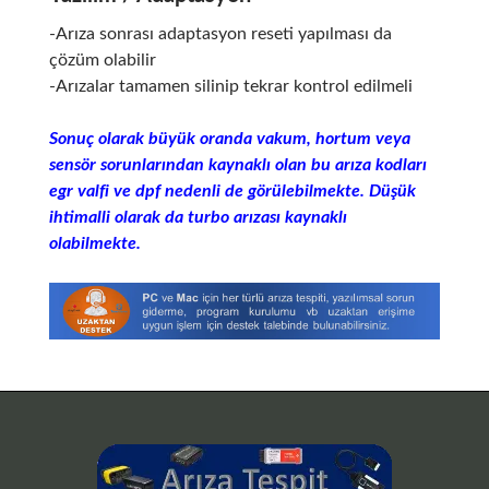
-Arıza sonrası adaptasyon reseti yapılması da
çözüm olabilir
-Arızalar tamamen silinip tekrar kontrol edilmeli
Sonuç olarak büyük oranda vakum, hortum veya
sensör sorunlarından kaynaklı olan bu arıza kodları
egr valfi ve dpf nedenli de görülebilmekte. Düşük
ihtimalli olarak da turbo arızası kaynaklı
olabilmekte.