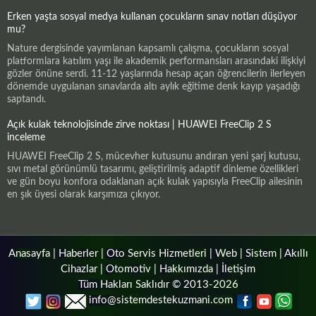
Erken yaşta sosyal medya kullanan çocukların sınav notları düşüyor
mu?
Nature dergisinde yayımlanan kapsamlı çalışma, çocukların sosyal
platformlara katılım yaşı ile akademik performansları arasındaki ilişkiyi
gözler önüne serdi. 11-12 yaşlarında hesap açan öğrencilerin ilerleyen
dönemde uygulanan sınavlarda altı aylık eğitime denk kayıp yaşadığı
saptandı.
Açık kulak teknolojisinde zirve noktası | HUAWEI FreeClip 2 S
inceleme
HUAWEI FreeClip 2 S, mücevher kutusunu andıran yeni şarj kutusu,
sıvı metal görünümlü tasarımı, geliştirilmiş adaptif dinleme özellikleri
ve gün boyu konfora odaklanan açık kulak yapısıyla FreeClip ailesinin
en şık üyesi olarak karşımıza çıkıyor.
Anasayfa
|
Haberler
|
Oto Servis Hizmetleri
|
Web
|
Sistem
|
Akıllı
Cihazlar
|
Otomotiv
|
Hakkımızda
|
İletişim
Tüm Hakları Saklıdır © 2013-2026
info@sistemdestekuzmani.com