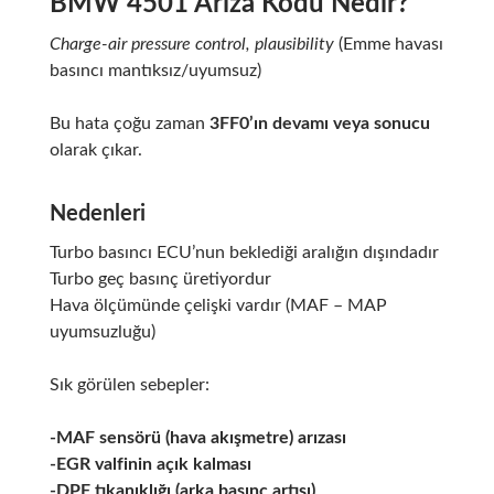
BMW 4501 Arıza Kodu Nedir?
Charge-air pressure control, plausibility
(Emme havası
basıncı mantıksız/uyumsuz)
Bu hata çoğu zaman
3FF0’ın devamı veya sonucu
olarak çıkar.
Nedenleri
Turbo basıncı ECU’nun beklediği aralığın dışındadır
Turbo geç basınç üretiyordur
Hava ölçümünde çelişki vardır (MAF – MAP
uyumsuzluğu)
Sık görülen sebepler:
-MAF sensörü (hava akışmetre) arızası
-EGR valfinin açık kalması
-DPF tıkanıklığı (arka basınç artışı)