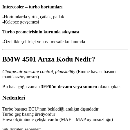
Intercooler – turbo hortumları
-Hortumlarda yırtık, çatlak, patlak
-Kelepçe gevşemesi
Turbo geometrisinin kurumla sıkışması
-Özellikle şehir içi ve kısa mesafe kullanımda
BMW 4501 Arıza Kodu Nedir?
Charge-air pressure control, plausibility
(Emme havası basıncı
mantıksız/uyumsuz)
Bu hata çoğu zaman
3FF0’ın devamı veya sonucu
olarak çıkar.
Nedenleri
Turbo basıncı ECU’nun beklediği aralığın dışındadır
Turbo geç basınç üretiyordur
Hava ölçümünde çelişki vardır (MAF – MAP uyumsuzluğu)
Sık görülen sebepler: