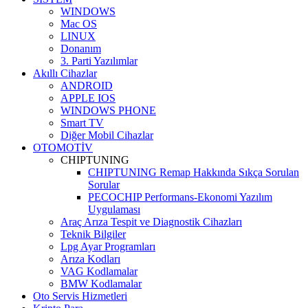
WINDOWS
Mac OS
LINUX
Donanım
3. Parti Yazılımlar
Akıllı Cihazlar
ANDROID
APPLE IOS
WINDOWS PHONE
Smart TV
Diğer Mobil Cihazlar
OTOMOTİV
CHIPTUNING
CHIPTUNING Remap Hakkında Sıkça Sorulan
Sorular
PECOCHIP Performans-Ekonomi Yazılım
Uygulaması
Araç Arıza Tespit ve Diagnostik Cihazları
Teknik Bilgiler
Lpg Ayar Programları
Arıza Kodları
VAG Kodlamalar
BMW Kodlamalar
Oto Servis Hizmetleri