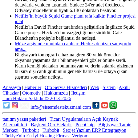
detaylarla yeniden tasarladı. Sadece 24'er adet üretilecek
Odyssey modellerinin fiyatı 6.130 dolardan başlıyor.
Netflix’in büyük Squid Game planı rafa kalktı: Fincher projesi
iptal
Netflix'in David Fincher tarafından geliştirilen İngilizce Squid
Game projesi Heckler'dan vazgeçtiği öne sürüldü. Cate
Blanchett'ın projeyle bağlantısı da netleşti.
Müze arşivinde unutulan canlılar: Herkes denizatı sanıyordu
ama...
Bilgisayarlı tomografi cihazına giren 80 yıllık örnekler
okyanus yaşamına dair bilinmeyenleri gözler önüne serdi.
Karın kemiği plakaları bulunmayan ve derin sularda gizlenen
bu sıra dışı canlı grubunun genetik haritası ile ortaya çıkan
şaşırtıcı sonuçlar netleşti.
Anasayfa
|
Haberler
|
Oto Servis Hizmetleri
|
Web
|
Sistem
|
Akıllı
Cihazlar
|
Otomotiv
|
Hakkımızda
|
İletişim
Tüm Hakları Saklıdır © 2013-2026
info@sistemdestekuzmani.com
tanıtım yazısı paketleri
Ticari Uygulamaların Açık Kaynak
Alternatifleri
Başkent Oto Elektrik
PecoChip
Bilgisayar Tamir
Merkezi
Turbobit
Turbobit
Seojet Yazılım ERP Entegrasyon
Türkiye'nin En İyi Hosting Firması Verigom