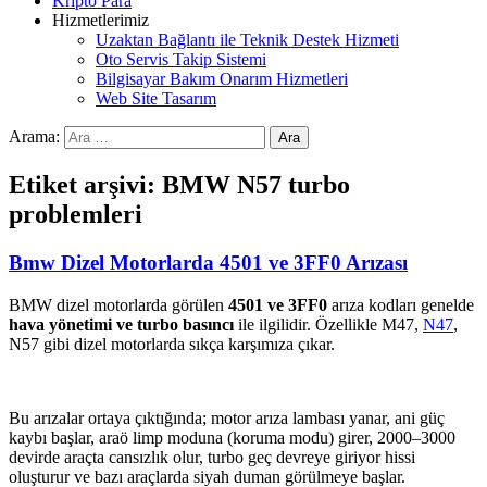
Kripto Para
Hizmetlerimiz
Uzaktan Bağlantı ile Teknik Destek Hizmeti
Oto Servis Takip Sistemi
Bilgisayar Bakım Onarım Hizmetleri
Web Site Tasarım
Arama:
Etiket arşivi: BMW N57 turbo
problemleri
Bmw Dizel Motorlarda 4501 ve 3FF0 Arızası
BMW dizel motorlarda görülen
4501 ve 3FF0
arıza kodları genelde
hava yönetimi ve turbo basıncı
ile ilgilidir. Özellikle M47,
N47
,
N57 gibi dizel motorlarda sıkça karşımıza çıkar.
Bu arızalar ortaya çıktığında; motor arıza lambası yanar, ani güç
kaybı başlar, araö limp moduna (koruma modu) girer, 2000–3000
devirde araçta cansızlık olur, turbo geç devreye giriyor hissi
oluşturur ve bazı araçlarda siyah duman görülmeye başlar.