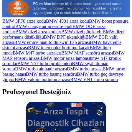
BMW 3FF0 arıza kodu
BMW 4501 arıza kodu
BMW boost pressure
control
BMW charge air pressure fault
BMW DDE arıza
kodları
BMW dizel arıza kodları
BMW dizel güç kaybı
BMW dizel
performans düşüklüğü
BMW DPF tıkanıklığı
BMW EGR valfi
arızası
BMW emme manifoldu swirl flap arızası
BMW hava emiş
sistemi arızası
BMW intercooler hortumu kaçak
BMW limp
mode
BMW M47 turbo arızaları
BMW MAF sensörü arızası
BMW
MAP sensörü arızası
BMW motor arıza lambası
bmw n47 kronik
sorunlar
BMW N57 turbo problemleri
BMW siyah duman
sorunu
BMW turbo aktüatör arızası
BMW turbo arızası
BMW turbo
basınç hatası
BMW turbo basınç sensörü
BMW turbo geç devreye
giriyor
BMW vakum hortumu arızası
BMW VNT turbo sorunu
Profesyonel Desteğiniz