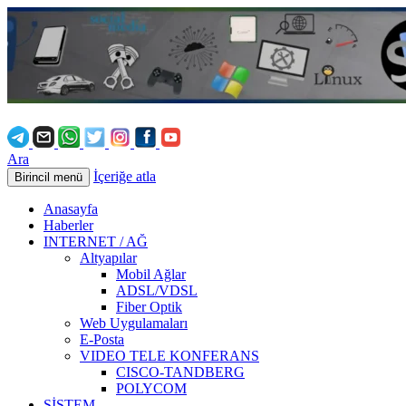
Ara
İçeriğe atla
Birincil menü
Anasayfa
Haberler
INTERNET / AĞ
Altyapılar
Mobil Ağlar
ADSL/VDSL
Fiber Optik
Web Uygulamaları
E-Posta
VIDEO TELE KONFERANS
CISCO-TANDBERG
POLYCOM
SİSTEM