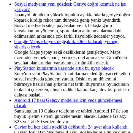
Sosyal medyanın yeni gözdesi: Geriye doğru koşmak ne işe
yarıyor?
İspanyol bir atletin yüksek topuklu ayakkabılarla geriye doğru
koşarak kırdığı rekor tüm dünyada geniş yankı uyandırdı.
Sosyal medyada sıkça paylaşılan ve ilk bakışta garip
karşılanan bu yöntemin, sporcuların antrenmanlarına dahil
edilmesinin arkasında çok farklı fizyolojik nedenler yatıyor.
Google Maps'e büyük değişiklik: Oteli bulacak, yemeği
sipariş edecek
Google Maps yapay zekâ özelliklerini genişletiyor. Maps
üzerinden yemek siparişi vermek, otel aramak ve Gmail'deki
seyahat planlarından yararlanmak mümkün olacak.
PlayStation kutularının üzerinde artık bu uyarı olacak
Sony'nin yeni PlayStation 5 kutularına eklediği uyarı etiketleri
sosyal medyada gündem yarattı. Diskli oyun dönemini
bitirmeye hazırlanan şirketin net tarihi duyurması oyuncuların
tepkisini çekerken, alınan radikal karara karşı dev bir protesto
dalgası başladı.
Android 17 bazı Galaxy modelleri için veda güncellemesi
olacak
Samsung'un 19 Galaxy telefonu ve tableti Android 17 ile son
büyük işletim sistemi güncellemesini alacak. Listede Galaxy
S23 ve Tab S9 serileri de var.
Caviar bu kez akıllı gözlüğü değiştirdi: 24 ayar altın kullandı
Caviar, Ray-Ban Wayfarer II akıllı gözlüklerini altın ve gümüş