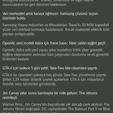
koltuğuna dönmeyecek. Scarlett Johansson ve diğer başrol
oyuncularının ise geri dönmesi bekleniyor.
Veri merkezleri artık karaya sığmıyor: Samsung çözümü suyun
üzerinde buldu
Samsung Heavy Industries ve Mousterian, Texas'ta 50 MW kapasiteli
yüzer veri merkezi kurmaya hazırlanıyor. Ancak eyaletteki elektrik krizi
planları zorlaştırabilir.
OpenAI, yeni modeli Astra için frene bastı: Siber saldırı eşiğini geçti
OpenAI, Astra adlı yeni yapay zeka modelinin kritik siber güvenlik
eşiğine ulaşmasının ardından bazı çalışmaları durdurdu ve ek güvenlik
önlemleri başlattı.
GTA 6 için sadece 5 gün yetti: Take-Two bile rakamlara şaşırdı
GTA 6 ön siparişleri yalnızca beş günde Take-Two yönetimini şaşırttı.
Şirket 1,39 milyar dolarlık çeyrek açıklarken GTA 6 için milyarlarca
dolarlık satış tahminleri gündemde.
Jim Carrey yıllar sonra bambaşka bir rolle geliyor: The Jetsons
resmileşti
Warner Bros., Jim Carrey'nin başrolünde yer alacağı canlı aksiyon The
Jetsons filmini doğruladı. DC cephesinden The Batman Part II ve Blue