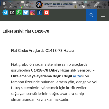
Ara
BIRINCI
İÇERIĞE
MENÜ
ATLA
Etiket arşivi: fiat C1418-78
Fiat Grubu Araçlarda C1418-78 Hatası
Fiat grubu ön radar sistemine sahip araçlarda
görülebilen
C1418-78 Dikey Hizasızlık Sensörü –
Hizalama veya ayarlama doğru değil
arıza
sı ön
tampon üzerinde bulunan, aracın yön, denge ve yol
tutuş sistemlerini yönetmek için kritik veriler
sağlayan sensörlerinin doğru ayarlara sahip
olmamasından kaynaklanmaktadır.