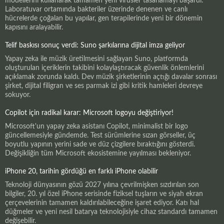
modellerini kullanarak tamamen yeni virüsler tasarlamayı başardı.
Laboratuvar ortamında bakteriler üzerinde denenen ve canlı
hücrelerde çoğalan bu yapılar, gen terapilerinde yeni bir dönemin
kapısını aralayabilir.
Telif baskısı sonuç verdi: Suno şarkılarına dijital imza geliyor
Yapay zeka ile müzik üretilmesini sağlayan Suno, platformda
oluşturulan içeriklerin takibini kolaylaştıracak güvenlik önlemlerini
açıklamak zorunda kaldı. Dev müzik şirketlerinin açtığı davalar sonrası
şirket, dijital filigran ve ses parmak izi gibi kritik hamleleri devreye
sokuyor.
Copilot için radikal karar: Microsoft logoyu değiştiriyor!
Microsoft'un yapay zeka asistanı Copilot, minimalist bir logo
güncellemesiyle gündemde. Test sürümlerine sızan görseller, üç
boyutlu yapının yerini sade ve düz çizgilere bıraktığını gösterdi.
Değişikliğin tüm Microsoft ekosistemine yayılması bekleniyor.
iPhone 20, tarihin gördüğü en farklı iPhone olabilir
Teknoloji dünyasının gözü 2027 yılına çevrilmişken sızdırılan son
bilgiler, 20. yıl özel iPhone serisinde fiziksel tuşların ve siyah ekran
çerçevelerinin tamamen kaldırılabileceğine işaret ediyor. Katı hal
düğmeler ve yeni nesil batarya teknolojisiyle cihaz standardı tamamen
değişebilir.