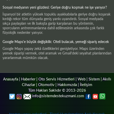
Sosyal medyanın yeni gözdesi: Geriye doğru koşmak ne işe yarıyor?
İspanyol bir atletin yüksek topuklu ayakkabılarla geriye doğru koşarak
kırdığı rekor tüm dünyada geniş yankı uyandırdı. Sosyal medyada
sıkça paylaşılan ve ilk bakışta garip karşılanan bu yöntemin,
sporcuların antrenmanlarına dahil edilmesinin arkasında çok farklı
fizyolojik nedenler yatıyor.
Google Maps'e büyük değişiklik: Oteli bulacak, yemeği sipariş edecek
Google Maps yapay zekâ özelliklerini genişletiyor. Maps üzerinden
yemek siparişi vermek, otel aramak ve Gmail'deki seyahat planlarından
yararlanmak mümkün olacak.
Anasayfa
|
Haberler
|
Oto Servis Hizmetleri
|
Web
|
Sistem
|
Akıllı
Cihazlar
|
Otomotiv
|
Hakkımızda
|
İletişim
Tüm Hakları Saklıdır © 2013-2026
info@sistemdestekuzmani.com