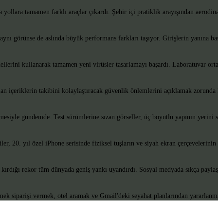
a yollara tamamen farklı araçlar çıkardı. Şehir içi pratiklik arayışından aerodi
 aynı görünse de aslında büyük performans farkları taşıyor. Girişlerin yanına bas
ellerini kullanarak tamamen yeni virüsler tasarlamayı başardı. Laboratuvar ort
 içeriklerin takibini kolaylaştıracak güvenlik önlemlerini açıklamak zorunda kal
mesiyle gündemde. Test sürümlerine sızan görseller, üç boyutlu yapının yerini s
er, 20. yıl özel iPhone serisinde fiziksel tuşların ve siyah ekran çerçevelerini
k kırdığı rekor tüm dünyada geniş yankı uyandırdı. Sosyal medyada sıkça paylaşı
emek siparişi vermek, otel aramak ve Gmail'deki seyahat planlarından yararla