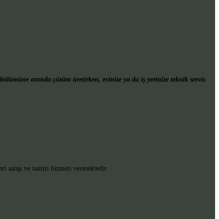
bölümüne anında çözüm üretirken, evinize ya da iş yerinize teknik servis
i satışı ve tamiri hizmeti vermektedir.