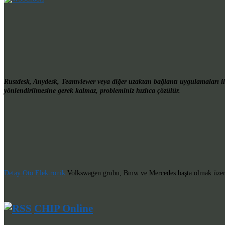
Rustdesk, Anydesk, Teamviewer veya diğer uzaktan bağlantı uygulamaları ile
yönlendirilmesine gerek kalmaz, probleminiz hızlıca çözülür.
Detay Oto Elektronik
Volkswagen grubu, Bmw ve Mercedes başta olmak üzere he
CHIP Online