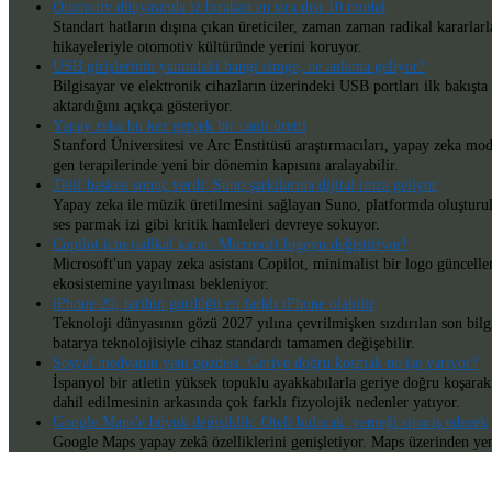
Otomotiv dünyasında iz bırakan en sıra dışı 10 model
Standart hatların dışına çıkan üreticiler, zaman zaman radikal kararlarl
hikayeleriyle otomotiv kültüründe yerini koruyor.
USB girişlerinin yanındaki hangi simge, ne anlama geliyor?
Bilgisayar ve elektronik cihazların üzerindeki USB portları ilk bakışta
aktardığını açıkça gösteriyor.
Yapay zeka bu kez gerçek bir canlı üretti
Stanford Üniversitesi ve Arc Enstitüsü araştırmacıları, yapay zeka mod
gen terapilerinde yeni bir dönemin kapısını aralayabilir.
Telif baskısı sonuç verdi: Suno şarkılarına dijital imza geliyor
Yapay zeka ile müzik üretilmesini sağlayan Suno, platformda oluşturulan
ses parmak izi gibi kritik hamleleri devreye sokuyor.
Copilot için radikal karar: Microsoft logoyu değiştiriyor!
Microsoft'un yapay zeka asistanı Copilot, minimalist bir logo güncelle
ekosistemine yayılması bekleniyor.
iPhone 20, tarihin gördüğü en farklı iPhone olabilir
Teknoloji dünyasının gözü 2027 yılına çevrilmişken sızdırılan son bilgil
batarya teknolojisiyle cihaz standardı tamamen değişebilir.
Sosyal medyanın yeni gözdesi: Geriye doğru koşmak ne işe yarıyor?
İspanyol bir atletin yüksek topuklu ayakkabılarla geriye doğru koşara
dahil edilmesinin arkasında çok farklı fizyolojik nedenler yatıyor.
Google Maps'e büyük değişiklik: Oteli bulacak, yemeği sipariş edecek
Google Maps yapay zekâ özelliklerini genişletiyor. Maps üzerinden y