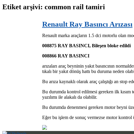
Etiket arşivi: common rail tamiri
Renault Ray Basıncı Arızası
Renault marka araçların 1.5 dci motorlu olan mo
008875 RAY BASINCI, Bileşen bloke edildi
008866 RAY BASINCI
arızaları araç beyninin yakıt basıncının normald
tıkalı bir yakıt dönüş hattı bu duruma neden olabil
Bu arıza kaynaklı olarak araç çalıştığı an stop ed
Bu durumda kontrol edilmesi gereken ilk kısım t
yazılımı ile alakalı da olabilir.
Bu durumda denenmesi gereken motor beyni üzerind
Eğer bu işlem de sonuç vermezse motor kontrol ü
Profesyonel Desteğiniz