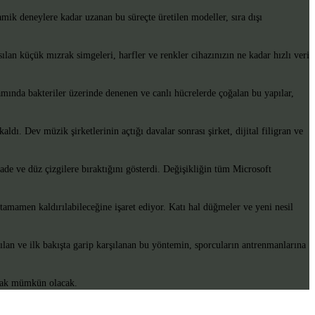
namik deneylere kadar uzanan bu süreçte üretilen modeller, sıra dışı
ılan küçük mızrak simgeleri, harfler ve renkler cihazınızın ne kadar hızlı veri
amında bakteriler üzerinde denenen ve canlı hücrelerde çoğalan bu yapılar,
dı. Dev müzik şirketlerinin açtığı davalar sonrası şirket, dijital filigran ve
ade ve düz çizgilere bıraktığını gösterdi. Değişikliğin tüm Microsoft
n tamamen kaldırılabileceğine işaret ediyor. Katı hal düğmeler ve yeni nesil
lan ve ilk bakışta garip karşılanan bu yöntemin, sporcuların antrenmanlarına
nmak mümkün olacak.