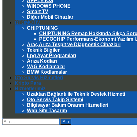
APPLE IOS
WINDOWS PHONE
Smart TV
Diğer Mobil Cihazlar
OTOMOTİV
CHIPTUNING
CHIPTUNING Remap Hakkında Sıkça Sorul
PECOCHIP Performans-Ekonomi Yazılım 
Araç Arıza Tespit ve Diagnostik Cihazları
Teknik Bilgiler
Lpg Ayar Programları
Arıza Kodları
VAG Kodlamalar
BMW Kodlamalar
Oto Servis Hizmetleri
Kripto Para
Hizmetlerimiz
Uzaktan Bağlantı ile Teknik Destek Hizmeti
Oto Servis Takip Sistemi
Bilgisayar Bakım Onarım Hizmetleri
Web Site Tasarım
Arama: