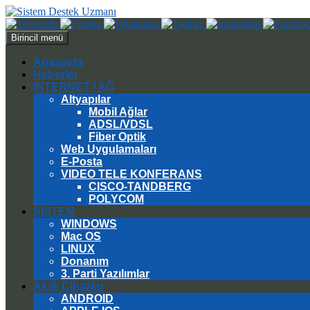
Ara
İçeriğe
Birincil menü
atla
Anasayfa
Haberler
INTERNET / AĞ
Altyapılar
Mobil Ağlar
ADSL/VDSL
Fiber Optik
Web Uygulamaları
E-Posta
VIDEO TELE KONFERANS
CISCO-TANDBERG
POLYCOM
SİSTEM
WINDOWS
Mac OS
LINUX
Donanım
3. Parti Yazılımlar
Akıllı Cihazlar
ANDROID