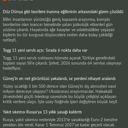
Düz Dünya gibi teorilere inanma eğiliminin arkasındaki gizem çözüldü
Bilim insanlarının yürüttüğü geniş kapsamlı araştırma, komplo
teorilerine olan inancın temelinde yatan psikolojik etkenleri gün
yüzüne çıkardı. Hayatında ağır kayıplar ve adaletsizlikler yaşayan
kişilerin bu tür kurgusal düşüncelere neden daha kolay çekildiği
netleşti.
Togg 11 yeni servis açtı: Sırada 6 nokta daha var
Togg, 11 yeni servis noktasını hizmete açarak Türkiye genelindeki
toplam sayıyı 58'e çıkardı. Şirket, 2026 sonunda 64 servise ulaşmayı
hedefliyor.
Güneş'in en net görüntüsü yakalandı, sır perdesi nihayet aralandı
Yüzey sıcaklığı 5 bin 500 derece olan Güneş'in dış atmosferi nasıl
milyon dereceye ulaşıyor? Uluslararası araştırmacılar, Haleakalā
zirvesindeki güçlü teleskop sayesinde bu büyük çelişkiyi açıklayan
kritik verilere ulaştı. İşte uzay fiziğinde işleri değiştiren büyük keşif.
Yakıt sıkıntısı Rusya'ya 13 yıllık yasağı kaldırttı
Rusya, yakıt sıkıntısı nedeniyle 2013'te yasakladığı Euro-2 benzine
yeniden izin verdi. Karar 1 Temmuz 2027'ye kadar geçerli olacak.