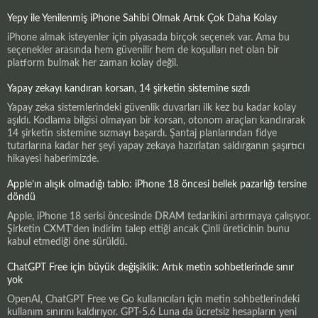
Yepy ile Yenilenmiş iPhone Sahibi Olmak Artık Çok Daha Kolay
iPhone almak isteyenler için piyasada birçok seçenek var. Ama bu
seçenekler arasında hem güvenilir hem de koşulları net olan bir
platform bulmak her zaman kolay değil.
Yapay zekayı kandıran korsan, 14 şirketin sistemine sızdı
Yapay zeka sistemlerindeki güvenlik duvarları ilk kez bu kadar kolay
aşıldı. Kodlama bilgisi olmayan bir korsan, otonom araçları kandırarak
14 şirketin sistemine sızmayı başardı. Şantaj planlarından fidye
tutarlarına kadar her şeyi yapay zekaya hazırlatan saldırganın şaşırtıcı
hikayesi haberimizde.
Apple’ın alışık olmadığı tablo: iPhone 18 öncesi bellek pazarlığı tersine
döndü
Apple, iPhone 18 serisi öncesinde DRAM tedarikini artırmaya çalışıyor.
Şirketin CXMT'den indirim talep ettiği ancak Çinli üreticinin bunu
kabul etmediği öne sürüldü.
ChatGPT Free için büyük değişiklik: Artık metin sohbetlerinde sınır
yok
OpenAI, ChatGPT Free ve Go kullanıcıları için metin sohbetlerindeki
kullanım sınırını kaldırıyor. GPT-5.6 Luna da ücretsiz hesapların yeni