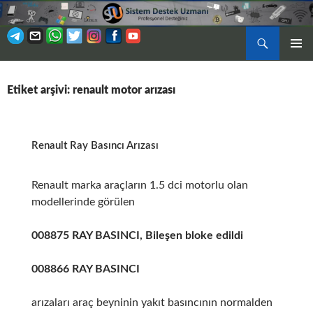
Ara
BIRINCI
İÇERIĞE
MENÜ
ATLA
Etiket arşivi: renault motor arızası
Renault Ray Basıncı Arızası
Renault marka araçların 1.5 dci motorlu olan
modellerinde görülen
008875 RAY BASINCI, Bileşen bloke edildi
008866 RAY BASINCI
arızaları araç beyninin yakıt basıncının normalden