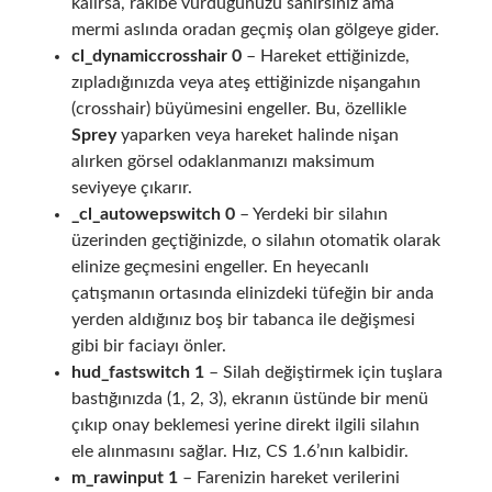
kalırsa, rakibe vurduğunuzu sanırsınız ama
mermi aslında oradan geçmiş olan gölgeye gider.
cl_dynamiccrosshair 0
– Hareket ettiğinizde,
zıpladığınızda veya ateş ettiğinizde nişangahın
(crosshair) büyümesini engeller. Bu, özellikle
Sprey
yaparken veya hareket halinde nişan
alırken görsel odaklanmanızı maksimum
seviyeye çıkarır.
_cl_autowepswitch 0
– Yerdeki bir silahın
üzerinden geçtiğinizde, o silahın otomatik olarak
elinize geçmesini engeller. En heyecanlı
çatışmanın ortasında elinizdeki tüfeğin bir anda
yerden aldığınız boş bir tabanca ile değişmesi
gibi bir faciayı önler.
hud_fastswitch 1
– Silah değiştirmek için tuşlara
bastığınızda (1, 2, 3), ekranın üstünde bir menü
çıkıp onay beklemesi yerine direkt ilgili silahın
ele alınmasını sağlar. Hız, CS 1.6’nın kalbidir.
m_rawinput 1
– Farenizin hareket verilerini