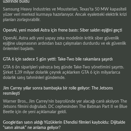
üzerinde buldu
Samsung Heavy Industries ve Mousterian, Texas'ta 50 MW kapasiteli
yüzer veri merkezi kurmaya hazırlanıyor. Ancak eyaletteki elektrik krizi
planları zorlaştırabilir.
OpenAI, yeni modeli Astra için frene bastı: Siber saldırı eşiğini geçti
OpenAI, Astra adlı yeni yapay zeka modelinin kritik siber güvenlik
eşiğine ulaşmasının ardından bazı çalışmaları durdurdu ve ek güvenlik
önlemleri başlattı.
GTA 6 için sadece 5 gün yetti: Take-Two bile rakamlara şaşırdı
GTA 6 ön siparişleri yalnızca beş günde Take-Two yönetimini şaşırttı.
Şirket 1,39 milyar dolarlık çeyrek açıklarken GTA 6 için milyarlarca
dolarlık satış tahminleri gündemde.
Jim Carrey yıllar sonra bambaşka bir rolle geliyor: The Jetsons
resmileşti
Warner Bros., Jim Carrey'nin başrolünde yer alacağı canlı aksiyon The
Jetsons filmini doğruladı. DC cephesinden The Batman Part II ve Blue
Beetle için de yeni açıklamalar geldi.
Google’dan satın aldığı Yüzüklerin Efendisi filmleri kayboldu: Dijitalde
“satın almak” ne anlama geliyor?