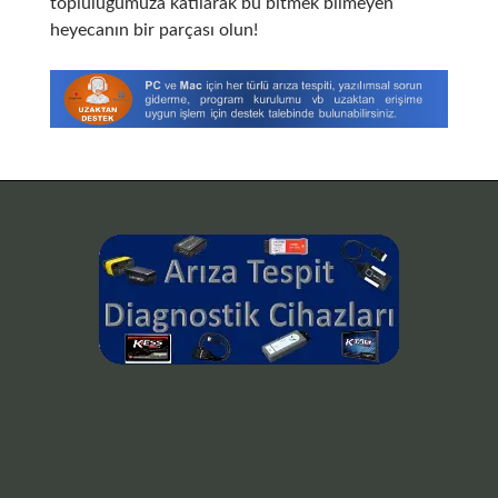
topluluğumuza katılarak bu bitmek bilmeyen
heyecanın bir parçası olun!