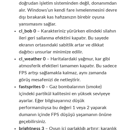
doğrudan işletim sisteminden değil, donanımdan
alır. Windows’un kendi fare ivmelenmesini devre
dışı bırakarak kas hafızanızın birebir oyuna
yansımasını sağlar.
cl_bob 0
– Karakteriniz yürürken elindeki silahın
ileri geri sallanma efektini kapatır. Bu sayede
ekranın ortasındaki sabitlik artar ve dikkat
dağıtıcı unsurlar minimize edilir.
cl_weather 0
– Haritalardaki yağmur, kar gibi
atmosferik efektleri tamamen kapatır. Bu sadece
FPS artışı sağlamakla kalmaz, aynı zamanda
görüş mesafenizi de netleştirir.
fastsprites 0
– Gaz bombalarının (smoke)
içindeki partikül kalitesini en yüksek seviyeye
ayarlar. Eğer bilgisayarınız düşük
performanslıysa bu değeri 1 veya 2 yaparak
dumanın içinde FPS düşüşü yaşamanın önüne
geçebilirsiniz.
brightness 3
– Oyun içi parlaklığı artırır; karanlık