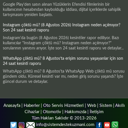
Google Play'den satın alınan Yüzüklerin Efendisi filmlerinin bir
kullanıcının hesabından kaybolduğu iddiası, dijital içeriklerde sahiplik
tartışmasını yeniden başlattı.
Instagram çöktü mü? (8 Ağustos 2026) Instagram neden açılmıyor?
Son 24 saat kesinti raporu
Instagram'da bugün (8 Ağustos 2026) kesintiler rapor ediliyor. Bazı
kullanıcılar "Instagram çöktü mü? Instagram neden açılmıyor?"
sorularının yanıtını arıyor. İşte son 24 saat kesinti raporu ve detaylar...
WhatsApp çöktü mü? 8 Ağustos’ta erişim sorunu yaşayanlar için son
24 saat kesinti raporu
WhatsApp çöktü mü? 8 Ağustos'ta WhatsApp Web çöktü mü sorusu
gündem oldu. Küresel kesinti var mı, neden giriş sorunu yaşandı? İşte
güncel durum ve detaylar.
Anasayfa
|
Haberler
|
Oto Servis Hizmetleri
|
Web
|
Sistem
|
Akıllı
Cihazlar
|
Otomotiv
|
Hakkımızda
|
İletişim
Tüm Hakları Saklıdır © 2013-2026
info@sistemdestekuzmani.com