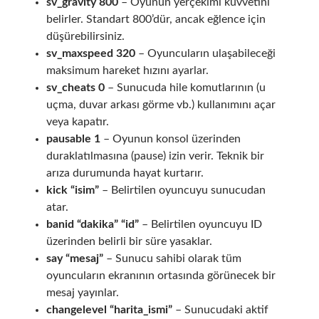
sv_gravity 800
– Oyunun yerçekimi kuvvetini
belirler. Standart 800’dür, ancak eğlence için
düşürebilirsiniz.
sv_maxspeed 320
– Oyuncuların ulaşabileceği
maksimum hareket hızını ayarlar.
sv_cheats 0
– Sunucuda hile komutlarının (u
uçma, duvar arkası görme vb.) kullanımını açar
veya kapatır.
pausable 1
– Oyunun konsol üzerinden
duraklatılmasına (pause) izin verir. Teknik bir
arıza durumunda hayat kurtarır.
kick “isim”
– Belirtilen oyuncuyu sunucudan
atar.
banid “dakika” “id”
– Belirtilen oyuncuyu ID
üzerinden belirli bir süre yasaklar.
say “mesaj”
– Sunucu sahibi olarak tüm
oyuncuların ekranının ortasında görünecek bir
mesaj yayınlar.
changelevel “harita_ismi”
– Sunucudaki aktif