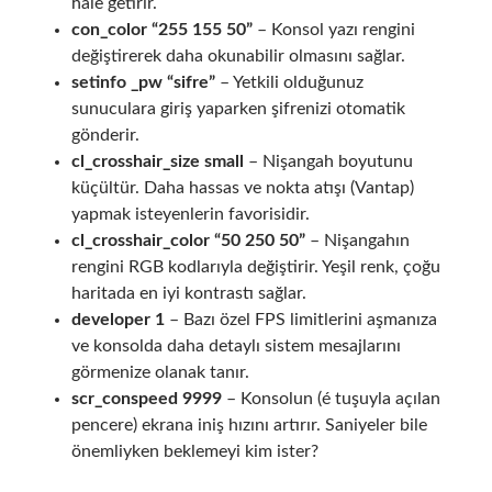
hale getirir.
con_color “255 155 50”
– Konsol yazı rengini
değiştirerek daha okunabilir olmasını sağlar.
setinfo _pw “sifre”
– Yetkili olduğunuz
sunuculara giriş yaparken şifrenizi otomatik
gönderir.
cl_crosshair_size small
– Nişangah boyutunu
küçültür. Daha hassas ve nokta atışı (Vantap)
yapmak isteyenlerin favorisidir.
cl_crosshair_color “50 250 50”
– Nişangahın
rengini RGB kodlarıyla değiştirir. Yeşil renk, çoğu
haritada en iyi kontrastı sağlar.
developer 1
– Bazı özel FPS limitlerini aşmanıza
ve konsolda daha detaylı sistem mesajlarını
görmenize olanak tanır.
scr_conspeed 9999
– Konsolun (é tuşuyla açılan
pencere) ekrana iniş hızını artırır. Saniyeler bile
önemliyken beklemeyi kim ister?