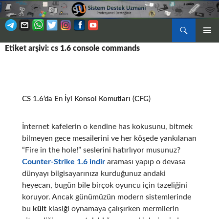
Ara
BIRINCI
Etiket arşivi: cs 1.6 console commands
İÇERIĞE
MENÜ
ATLA
CS 1.6’da En İyi Konsol Komutları (CFG)
İnternet kafelerin o kendine has kokusunu, bitmek
bilmeyen gece mesailerini ve her köşede yankılanan
“Fire in the hole!” seslerini hatırlıyor musunuz?
Counter-Strike 1.6 indir
araması yapıp o devasa
dünyayı bilgisayarınıza kurduğunuz andaki
heyecan, bugün bile birçok oyuncu için tazeliğini
koruyor. Ancak günümüzün modern sistemlerinde
bu
kült
klasiği oynamaya çalışırken mermilerin