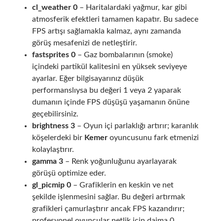
cl_weather 0
– Haritalardaki yağmur, kar gibi
atmosferik efektleri tamamen kapatır. Bu sadece
FPS artışı sağlamakla kalmaz, aynı zamanda
görüş mesafenizi de netleştirir.
fastsprites 0
– Gaz bombalarının (smoke)
içindeki partikül kalitesini en yüksek seviyeye
ayarlar. Eğer bilgisayarınız düşük
performanslıysa bu değeri 1 veya 2 yaparak
dumanın içinde FPS düşüşü yaşamanın önüne
geçebilirsiniz.
brightness 3
– Oyun içi parlaklığı artırır; karanlık
köşelerdeki bir
Kemer
oyuncusunu fark etmenizi
kolaylaştırır.
gamma 3
– Renk yoğunluğunu ayarlayarak
görüşü optimize eder.
gl_picmip 0
– Grafiklerin en keskin ve net
şekilde işlenmesini sağlar. Bu değeri artırmak
grafikleri çamurlaştırır ancak FPS kazandırır;
profesyonel oyuncular netlik için daima 0