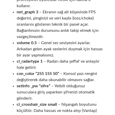
kullanır.
net_graph 3
– Ekranın sağ alt köşesinde FPS
değerini, pinginizi ve veri kaybı (loss/choke)
oranlarını gösteren teknik bir panel açar.
Bağlantınızın durumunu anlık takip etmek için
vazgeçilmezdir.
volume 0.5
– Genel ses seviyesini ayarlar.
Arkadan gelen ayak seslerini duymak için hassas
bir ayar yapmalısınız.
cl_radartype 1
– Radarı daha şeffaf ve anlaşılır
hale getirir.
con_color “255 155 50”
– Konsol yazı rengini
değiştirerek daha okunabilir olmasını sağlar.
setinfo _pw “sifre”
– Yetkili olduğunuz
sunuculara giriş yaparken şifrenizi otomatik
gönderir.
cl_crosshair_size small
– Nişangah boyutunu
küçültür. Daha hassas ve nokta atışı (Vantap)