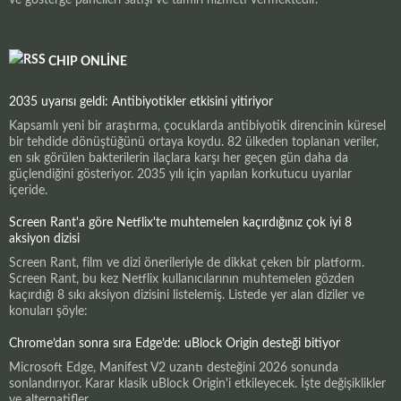
CHIP ONLINE
2035 uyarısı geldi: Antibiyotikler etkisini yitiriyor
Kapsamlı yeni bir araştırma, çocuklarda antibiyotik direncinin küresel
bir tehdide dönüştüğünü ortaya koydu. 82 ülkeden toplanan veriler,
en sık görülen bakterilerin ilaçlara karşı her geçen gün daha da
güçlendiğini gösteriyor. 2035 yılı için yapılan korkutucu uyarılar
içeride.
Screen Rant'a göre Netflix'te muhtemelen kaçırdığınız çok iyi 8
aksiyon dizisi
Screen Rant, film ve dizi önerileriyle de dikkat çeken bir platform.
Screen Rant, bu kez Netflix kullanıcılarının muhtemelen gözden
kaçırdığı 8 sıkı aksiyon dizisini listelemiş. Listede yer alan diziler ve
konuları şöyle:
Chrome’dan sonra sıra Edge’de: uBlock Origin desteği bitiyor
Microsoft Edge, Manifest V2 uzantı desteğini 2026 sonunda
sonlandırıyor. Karar klasik uBlock Origin'i etkileyecek. İşte değişiklikler
ve alternatifler.