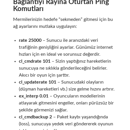
Bağlantıyı Rayına Oturtan Ping
Komutları
Mermilerinizin hedefe “sekmeden” gitmesi için bu
ağ ayarlarını mutlaka uygulayın:
rate 25000
– Sunucu ile aranızdaki veri
trafiğinin genişliğini ayarlar. Günümüz internet
hızları için en ideal ve sorunsuz değerdir.
cl_cmdrate 101
– Sizin yaptığınız hareketlerin
sunucuya ne sıklıkla gönderileceğini belirler.
Akıcı bir oyun için şarttır.
cl_updaterate 101
– Sunucudaki olayların
(düşman hareketleri vb.) size gelme hızını artırır.
ex_interp 0.01
– Oyuncuların modellerinin
atlayarak gitmesini engeller, onları pürüzsüz bir
şekilde görmenizi sağlar.
cl_cmdbackup 2
– Paket kaybı yaşandığında
(loss), sunucuya yedek veri göndererek oyunun