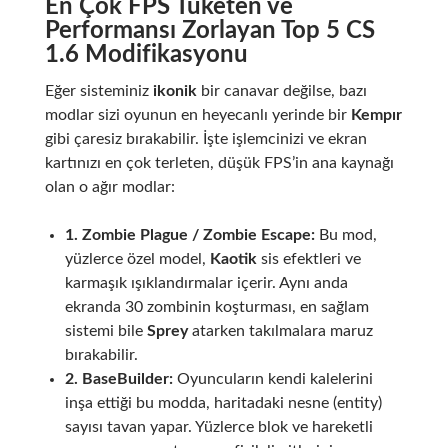
En Çok FPS Tüketen ve
Performansı Zorlayan Top 5 CS
1.6 Modifikasyonu
Eğer sisteminiz
ikonik
bir canavar değilse, bazı
modlar sizi oyunun en heyecanlı yerinde bir
Kempır
gibi çaresiz bırakabilir. İşte işlemcinizi ve ekran
kartınızı en çok terleten, düşük FPS’in ana kaynağı
olan o ağır modlar:
1. Zombie Plague / Zombie Escape:
Bu mod,
yüzlerce özel model,
Kaotik
sis efektleri ve
karmaşık ışıklandırmalar içerir. Aynı anda
ekranda 30 zombinin koşturması, en sağlam
sistemi bile
Sprey
atarken takılmalara maruz
bırakabilir.
2. BaseBuilder:
Oyuncuların kendi kalelerini
inşa ettiği bu modda, haritadaki nesne (entity)
sayısı tavan yapar. Yüzlerce blok ve hareketli