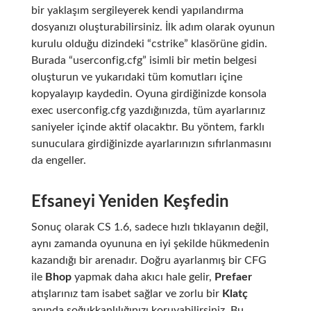
bir yaklaşım sergileyerek kendi yapılandırma
dosyanızı oluşturabilirsiniz. İlk adım olarak oyunun
kurulu olduğu dizindeki “cstrike” klasörüne gidin.
Burada “userconfig.cfg” isimli bir metin belgesi
oluşturun ve yukarıdaki tüm komutları içine
kopyalayıp kaydedin. Oyuna girdiğinizde konsola
exec userconfig.cfg
yazdığınızda, tüm ayarlarınız
saniyeler içinde aktif olacaktır. Bu yöntem, farklı
sunuculara girdiğinizde ayarlarınızın sıfırlanmasını
da engeller.
Efsaneyi Yeniden Keşfedin
Sonuç olarak CS 1.6, sadece hızlı tıklayanın değil,
aynı zamanda oyununa en iyi şekilde hükmedenin
kazandığı bir arenadır. Doğru ayarlanmış bir CFG
ile
Bhop
yapmak daha akıcı hale gelir,
Prefaer
atışlarınız tam isabet sağlar ve zorlu bir
Klatç
anında soğukkanlılığınızı koruyabilirsiniz. Bu