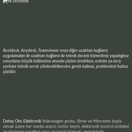
Rustdesk, Anydesk, Teamviewer veya diğer uzaktan bağlantı
uygulamaları ile uzaktan bağlantı ile teknik destek hizmetimiz yaşadığınız
sorunların büyük bölümüne anında çözüm üretirken, evinize ya da iş
yerinize teknik servis yönlendirilmesine gerek kalmaz, probleminiz hızlıca
çözülür.
Detay Oto Elektronik
Volkswagen grubu, Bmw ve Mercedes başta
olmak üzere her marka aracın motor beyni, elektronik kontrol üniteleri
ve gösterge panelleri satışı ve tamiri hizmeti vermektedir.