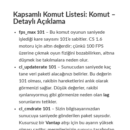
Kapsamlı Komut Listesi: Komut –
Detaylı Açıklama
fps_max 101
– Bu komut oyunun saniyede
işlediği kare sayısını 101’e sabitler. CS 1.6
motoru için altın değerdir; çünkü 100 FPS
üzerine çıkmak oyun fiziğini bozabilirken, altına
düşmek ise takılmalara neden olur.
cl_updaterate 101
– Sunucudan saniyede kaç
tane veri paketi alacağınızı belirler. Bu değerin
101 olması, rakibin hareketlerini anlık olarak
görmenizi sağlar. Düşük değerler, rakibi
ışınlanıyormuş gibi görmenize neden olan
lag
sorunlarını tetikler.
cl_cmdrate 101
– Sizin bilgisayarınızdan
sunucuya saniyede gönderilen paket sayısıdır.
Kusursuz bir
Vantap
atışı için bu ayarın yüksek
olması şarttır; mermilerinizin sunucu tarafından