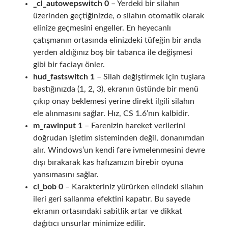
_cl_autowepswitch 0
– Yerdeki bir silahın
üzerinden geçtiğinizde, o silahın otomatik olarak
elinize geçmesini engeller. En heyecanlı
çatışmanın ortasında elinizdeki tüfeğin bir anda
yerden aldığınız boş bir tabanca ile değişmesi
gibi bir faciayı önler.
hud_fastswitch 1
– Silah değiştirmek için tuşlara
bastığınızda (1, 2, 3), ekranın üstünde bir menü
çıkıp onay beklemesi yerine direkt ilgili silahın
ele alınmasını sağlar. Hız, CS 1.6’nın kalbidir.
m_rawinput 1
– Farenizin hareket verilerini
doğrudan işletim sisteminden değil, donanımdan
alır. Windows’un kendi fare ivmelenmesini devre
dışı bırakarak kas hafızanızın birebir oyuna
yansımasını sağlar.
cl_bob 0
– Karakteriniz yürürken elindeki silahın
ileri geri sallanma efektini kapatır. Bu sayede
ekranın ortasındaki sabitlik artar ve dikkat
dağıtıcı unsurlar minimize edilir.