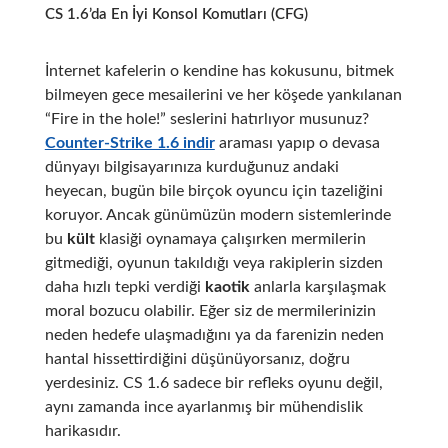
CS 1.6’da En İyi Konsol Komutları (CFG)
İnternet kafelerin o kendine has kokusunu, bitmek
bilmeyen gece mesailerini ve her köşede yankılanan
“Fire in the hole!” seslerini hatırlıyor musunuz?
Counter-Strike 1.6 indir
araması yapıp o devasa
dünyayı bilgisayarınıza kurduğunuz andaki
heyecan, bugün bile birçok oyuncu için tazeliğini
koruyor. Ancak günümüzün modern sistemlerinde
bu
kült
klasiği oynamaya çalışırken mermilerin
gitmediği, oyunun takıldığı veya rakiplerin sizden
daha hızlı tepki verdiği
kaotik
anlarla karşılaşmak
moral bozucu olabilir. Eğer siz de mermilerinizin
neden hedefe ulaşmadığını ya da farenizin neden
hantal hissettirdiğini düşünüyorsanız, doğru
yerdesiniz. CS 1.6 sadece bir refleks oyunu değil,
aynı zamanda ince ayarlanmış bir mühendislik
harikasıdır.