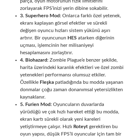
parça, oyun motorunun fizik limitlerini
zorlayarak FPS’inizi yerin dibine sokabilir.
3. Superhero Mod:
Onlarca farklı özel yetenek,
ekranı kaplayan görsel efektler ve sürekli
değişen oyuncu hızları sistem yükünü aşırı
artırır. Bir oyuncunun
HES
atarken diğerinin
uçması, işlemcinin her milisaniyeyi
hesaplamasını zorlaştırır.
4. Biohazard:
Zombie Plague’e benzer şekilde,
harita üzerindeki karanlık efektleri ve özel zombi
yetenekleri performansı olumsuz etkiler.
Özellikle
Fleşka
patladığında bu modda yaşanan
donmalar çoğu zaman donanımsal yetersizlikten
kaynaklanır.
5. Furien Mod:
Oyuncuların duvarlarda
yürüdüğü ve çok hızlı hareket ettiği bu modda,
ekran kartı sürekli olarak yeni kareleri
yetiştirmeye çalışır. Hızlı
Roteyt
gerektiren bu
oyun yapısı, düşük FPS’li oyuncular için tam bir