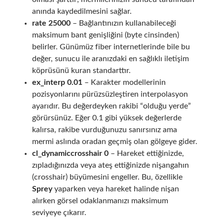
anında kaydedilmesini sağlar.
rate 25000
– Bağlantınızın kullanabileceği
maksimum bant genişliğini (byte cinsinden)
belirler. Günümüz fiber internetlerinde bile bu
değer, sunucu ile aranızdaki en sağlıklı iletişim
köprüsünü kuran standarttır.
ex_interp 0.01
– Karakter modellerinin
pozisyonlarını pürüzsüzleştiren interpolasyon
ayarıdır. Bu değerdeyken rakibi “olduğu yerde”
görürsünüz. Eğer 0.1 gibi yüksek değerlerde
kalırsa, rakibe vurduğunuzu sanırsınız ama
mermi aslında oradan geçmiş olan gölgeye gider.
cl_dynamiccrosshair 0
– Hareket ettiğinizde,
zıpladığınızda veya ateş ettiğinizde nişangahın
(crosshair) büyümesini engeller. Bu, özellikle
Sprey
yaparken veya hareket halinde nişan
alırken görsel odaklanmanızı maksimum
seviyeye çıkarır.