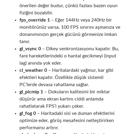
önerilen değer budur, çünkü fazlası bazen oyun
fiziğini bozabilir.
fps_override 1
– Eğer 144Hz veya 240Hz bir
monitörünüz varsa, 100 FPS sınırını aşmanıza ve
donanımınızın gerçek gücünü görmenize imkan
tanır.
gl_vsync 0
– Dikey senkronizasyonu kapatır. Bu,
fare hareketlerindeki o hantal gecikmeyi (input
lag) anında yok eder.
cl_weather 0
– Haritalardaki yağmur, kar gibi
efektleri kapatır. Özellikle düşük sistemli
PC’lerde devasa rahatlama sağlar.
gl_picmip 1
– Dokuların kalitesini bir miktar
düşürür ama ekran kartını ciddi anlamda
rahatlatarak FPS’i yukarı çeker.
gl_fog 0
– Haritadaki sisi ve duman efektlerini
optimize eder, görüş mesafesini netleştirirken
performansı artırır.