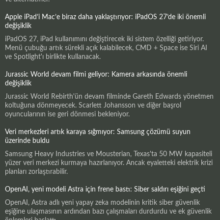
Apple iPad’i Mac’e biraz daha yaklaştırıyor: iPadOS 27’de iki önemli
değişiklik
iPadOS 27, iPad kullanımını değiştirecek iki sistem özelliği getiriyor.
Menü çubuğu artık sürekli açık kalabilecek, CMD + Space ise Siri AI
ve Spotlight'ı birlikte kullanacak.
Jurassic World devam filmi geliyor: Kamera arkasında önemli
değişiklik
Jurassic World Rebirth'ün devam filminde Gareth Edwards yönetmen
koltuğuna dönmeyecek. Scarlett Johansson ve diğer başrol
oyuncularının ise geri dönmesi bekleniyor.
Veri merkezleri artık karaya sığmıyor: Samsung çözümü suyun
üzerinde buldu
Samsung Heavy Industries ve Mousterian, Texas'ta 50 MW kapasiteli
yüzer veri merkezi kurmaya hazırlanıyor. Ancak eyaletteki elektrik krizi
planları zorlaştırabilir.
OpenAI, yeni modeli Astra için frene bastı: Siber saldırı eşiğini geçti
OpenAI, Astra adlı yeni yapay zeka modelinin kritik siber güvenlik
eşiğine ulaşmasının ardından bazı çalışmaları durdurdu ve ek güvenlik