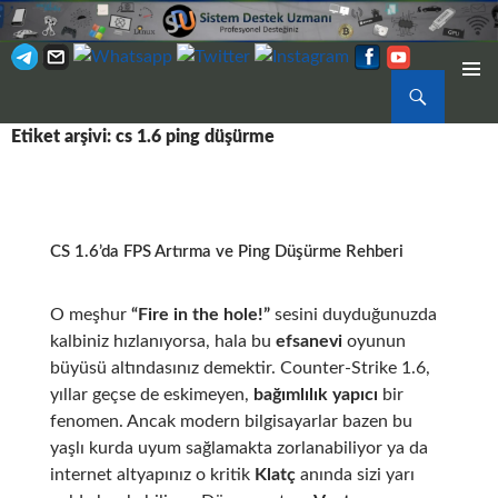
Ara
BIRINCI
İÇERIĞE
MENÜ
Etiket arşivi: cs 1.6 ping düşürme
ATLA
CS 1.6’da FPS Artırma ve Ping Düşürme Rehberi
O meşhur
“Fire in the hole!”
sesini duyduğunuzda
kalbiniz hızlanıyorsa, hala bu
efsanevi
oyunun
büyüsü altındasınız demektir. Counter-Strike 1.6,
yıllar geçse de eskimeyen,
bağımlılık yapıcı
bir
fenomen. Ancak modern bilgisayarlar bazen bu
yaşlı kurda uyum sağlamakta zorlanabiliyor ya da
internet altyapınız o kritik
Klatç
anında sizi yarı