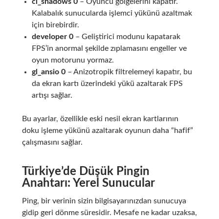
cl_shadows 0
– Oyuncu gölgelerini kapatır.
Kalabalık sunucularda işlemci yükünü azaltmak
için birebirdir.
developer 0
– Geliştirici modunu kapatarak
FPS’in anormal şekilde zıplamasını engeller ve
oyun motorunu yormaz.
gl_ansio 0
– Anizotropik filtrelemeyi kapatır, bu
da ekran kartı üzerindeki yükü azaltarak FPS
artışı sağlar.
Bu ayarlar, özellikle eski nesil ekran kartlarının
doku işleme yükünü azaltarak oyunun daha “hafif”
çalışmasını sağlar.
Türkiye’de Düşük Pingin
Anahtarı: Yerel Sunucular
Ping, bir verinin sizin bilgisayarınızdan sunucuya
gidip geri dönme süresidir. Mesafe ne kadar uzaksa,