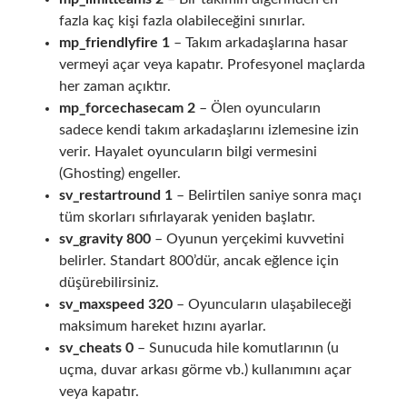
fazla kaç kişi fazla olabileceğini sınırlar.
mp_friendlyfire 1
– Takım arkadaşlarına hasar
vermeyi açar veya kapatır. Profesyonel maçlarda
her zaman açıktır.
mp_forcechasecam 2
– Ölen oyuncuların
sadece kendi takım arkadaşlarını izlemesine izin
verir. Hayalet oyuncuların bilgi vermesini
(Ghosting) engeller.
sv_restartround 1
– Belirtilen saniye sonra maçı
tüm skorları sıfırlayarak yeniden başlatır.
sv_gravity 800
– Oyunun yerçekimi kuvvetini
belirler. Standart 800’dür, ancak eğlence için
düşürebilirsiniz.
sv_maxspeed 320
– Oyuncuların ulaşabileceği
maksimum hareket hızını ayarlar.
sv_cheats 0
– Sunucuda hile komutlarının (u
uçma, duvar arkası görme vb.) kullanımını açar
veya kapatır.