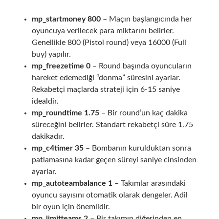
mp_startmoney 800
– Maçın başlangıcında her
oyuncuya verilecek para miktarını belirler.
Genellikle 800 (Pistol round) veya 16000 (Full
buy) yapılır.
mp_freezetime 0
– Round başında oyuncuların
hareket edemediği “donma” süresini ayarlar.
Rekabetçi maçlarda strateji için 6-15 saniye
idealdir.
mp_roundtime 1.75
– Bir round’un kaç dakika
süreceğini belirler. Standart rekabetçi süre 1.75
dakikadır.
mp_c4timer 35
– Bombanın kurulduktan sonra
patlamasına kadar geçen süreyi saniye cinsinden
ayarlar.
mp_autoteambalance 1
– Takımlar arasındaki
oyuncu sayısını otomatik olarak dengeler. Adil
bir oyun için önemlidir.
mp_limitteams 2
– Bir takımın diğerinden en