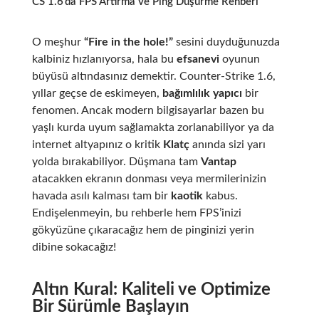
CS 1.6’da FPS Artırma ve Ping Düşürme Rehberi
O meşhur
“Fire in the hole!”
sesini duyduğunuzda
kalbiniz hızlanıyorsa, hala bu
efsanevi
oyunun
büyüsü altındasınız demektir. Counter-Strike 1.6,
yıllar geçse de eskimeyen,
bağımlılık yapıcı
bir
fenomen. Ancak modern bilgisayarlar bazen bu
yaşlı kurda uyum sağlamakta zorlanabiliyor ya da
internet altyapınız o kritik
Klatç
anında sizi yarı
yolda bırakabiliyor. Düşmana tam
Vantap
atacakken ekranın donması veya mermilerinizin
havada asılı kalması tam bir
kaotik
kabus.
Endişelenmeyin, bu rehberle hem FPS’inizi
gökyüzüne çıkaracağız hem de pinginizi yerin
dibine sokacağız!
Altın Kural: Kaliteli ve Optimize
Bir Sürümle Başlayın