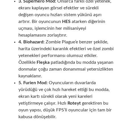
3. Superhero Mod:
Onlarca farklı özel yetenek,
ekranı kaplayan görsel efektler ve sürekli
değişen oyuncu hızları sistem yükünü aşırı
artırır. Bir oyuncunun
HES
atarken diğerinin
uçması, işlemcinin her milisaniyeyi
hesaplamasını zorlaştırır.
4. Biohazard:
Zombie Plague’e benzer şekilde,
harita üzerindeki karanlık efektleri ve özel zombi
yetenekleri performansı olumsuz etkiler.
Özellikle
Fleşka
patladığında bu modda yaşanan
donmalar çoğu zaman donanımsal yetersizlikten
kaynaklanır.
5. Furien Mod:
Oyuncuların duvarlarda
yürüdüğü ve çok hızlı hareket ettiği bu modda,
ekran kartı sürekli olarak yeni kareleri
yetiştirmeye çalışır. Hızlı
Roteyt
gerektiren bu
oyun yapısı, düşük FPS’li oyuncular için tam bir
kabusa dönüşebilir.