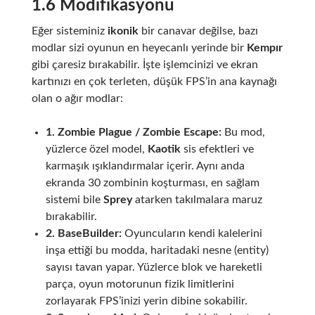
1.6 Modifikasyonu
Eğer sisteminiz
ikonik
bir canavar değilse, bazı
modlar sizi oyunun en heyecanlı yerinde bir
Kempır
gibi çaresiz bırakabilir. İşte işlemcinizi ve ekran
kartınızı en çok terleten, düşük FPS’in ana kaynağı
olan o ağır modlar:
1. Zombie Plague / Zombie Escape:
Bu mod,
yüzlerce özel model,
Kaotik
sis efektleri ve
karmaşık ışıklandırmalar içerir. Aynı anda
ekranda 30 zombinin koşturması, en sağlam
sistemi bile
Sprey
atarken takılmalara maruz
bırakabilir.
2. BaseBuilder:
Oyuncuların kendi kalelerini
inşa ettiği bu modda, haritadaki nesne (entity)
sayısı tavan yapar. Yüzlerce blok ve hareketli
parça, oyun motorunun fizik limitlerini
zorlayarak FPS’inizi yerin dibine sokabilir.