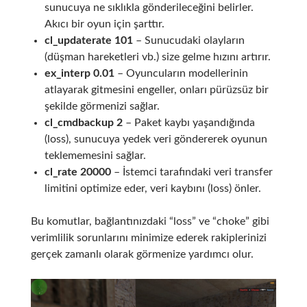
sunucuya ne sıklıkla gönderileceğini belirler.
Akıcı bir oyun için şarttır.
cl_updaterate 101
– Sunucudaki olayların
(düşman hareketleri vb.) size gelme hızını artırır.
ex_interp 0.01
– Oyuncuların modellerinin
atlayarak gitmesini engeller, onları pürüzsüz bir
şekilde görmenizi sağlar.
cl_cmdbackup 2
– Paket kaybı yaşandığında
(loss), sunucuya yedek veri göndererek oyunun
teklememesini sağlar.
cl_rate 20000
– İstemci tarafındaki veri transfer
limitini optimize eder, veri kaybını (loss) önler.
Bu komutlar, bağlantınızdaki “loss” ve “choke” gibi
verimlilik sorunlarını minimize ederek rakiplerinizi
gerçek zamanlı olarak görmenize yardımcı olur.