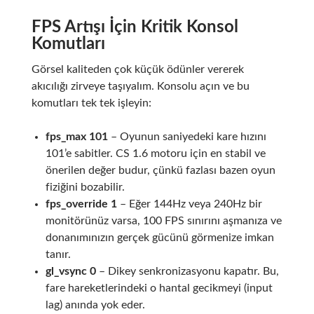
FPS Artışı İçin Kritik Konsol
Komutları
Görsel kaliteden çok küçük ödünler vererek
akıcılığı zirveye taşıyalım. Konsolu açın ve bu
komutları tek tek işleyin:
fps_max 101
– Oyunun saniyedeki kare hızını
101’e sabitler. CS 1.6 motoru için en stabil ve
önerilen değer budur, çünkü fazlası bazen oyun
fiziğini bozabilir.
fps_override 1
– Eğer 144Hz veya 240Hz bir
monitörünüz varsa, 100 FPS sınırını aşmanıza ve
donanımınızın gerçek gücünü görmenize imkan
tanır.
gl_vsync 0
– Dikey senkronizasyonu kapatır. Bu,
fare hareketlerindeki o hantal gecikmeyi (input
lag) anında yok eder.