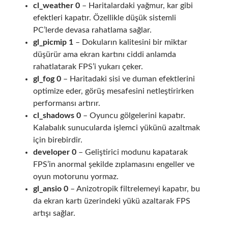
cl_weather 0
– Haritalardaki yağmur, kar gibi
efektleri kapatır. Özellikle düşük sistemli
PC’lerde devasa rahatlama sağlar.
gl_picmip 1
– Dokuların kalitesini bir miktar
düşürür ama ekran kartını ciddi anlamda
rahatlatarak FPS’i yukarı çeker.
gl_fog 0
– Haritadaki sisi ve duman efektlerini
optimize eder, görüş mesafesini netleştirirken
performansı artırır.
cl_shadows 0
– Oyuncu gölgelerini kapatır.
Kalabalık sunucularda işlemci yükünü azaltmak
için birebirdir.
developer 0
– Geliştirici modunu kapatarak
FPS’in anormal şekilde zıplamasını engeller ve
oyun motorunu yormaz.
gl_ansio 0
– Anizotropik filtrelemeyi kapatır, bu
da ekran kartı üzerindeki yükü azaltarak FPS
artışı sağlar.