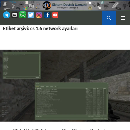
Ara
BIRINCI
Etiket arşivi: cs 1.6 network ayarları
İÇERIĞE
MENÜ
ATLA