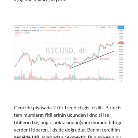
Genelde piyasada 2 tür trend çizgisi çizilir. Birincisi
tam mumların fitillerinin ucundan ikincisi ise
fitillerin başlangıç noktasından(yani mumun bittiği
yerden) itibaren. İkiside doğrudur. Benim tercihim
genelde fitil uçlarından çekmektir. Bunun kesin bir