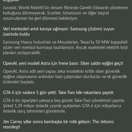
Jurassic World Rebirth'ün devam filminde Gareth Edwards yönetmen
koltuğuna dönmeyecek. Scarlett Johansson ve diğer başrol
oyuncularının ise geri dönmesi bekleniyor.
Veri merkezleri artık karaya sığmıyor: Samsung çözümü suyun
üzerinde buldu
Samsung Heavy Industries ve Mousterian, Texas'ta 50 MW kapasiteli
yüzer veri merkezi kurmaya hazırlanıyor. Ancak eyaletteki elektrik krizi
planları zorlaştırabilir.
OpenAI, yeni modeli Astra için frene bastı: Siber saldırı eşiğini geçti
OpenAI, Astra adlı yeni yapay zeka modelinin kritik siber güvenlik
eşiğine ulaşmasının ardından bazı çalışmaları durdurdu ve ek güvenlik
önlemleri başlattı.
GTA 6 için sadece 5 gün yetti: Take-Two bile rakamlara şaşırdı
GTA 6 ön siparişleri yalnızca beş günde Take-Two yönetimini şaşırttı.
Şirket 1,39 milyar dolarlık çeyrek açıklarken GTA 6 için milyarlarca
dolarlık satış tahminleri gündemde.
Jim Carrey yıllar sonra bambaşka bir rolle geliyor: The Jetsons
resmileşti