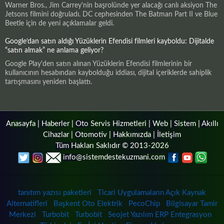
Warner Bros., Jim Carrey'nin başrolünde yer alacağı canlı aksiyon The
Jetsons filmini doğruladı. DC cephesinden The Batman Part II ve Blue
Beetle için de yeni açıklamalar geldi.
Google’dan satın aldığı Yüzüklerin Efendisi filmleri kayboldu: Dijitalde
“satın almak” ne anlama geliyor?
Google Play'den satın alınan Yüzüklerin Efendisi filmlerinin bir
kullanıcının hesabından kaybolduğu iddiası, dijital içeriklerde sahiplik
tartışmasını yeniden başlattı.
Anasayfa
|
Haberler
|
Oto Servis Hizmetleri
|
Web
|
Sistem
|
Akıllı
Cihazlar
|
Otomotiv
|
Hakkımızda
|
İletişim
Tüm Hakları Saklıdır © 2013-2026
info@sistemdestekuzmani.com
tanıtım yazısı paketleri
Ticari Uygulamaların Açık Kaynak
Alternatifleri
Başkent Oto Elektrik
PecoChip
Bilgisayar Tamir
Merkezi
Turbobit
Turbobit
Seojet Yazılım ERP Entegrasyon