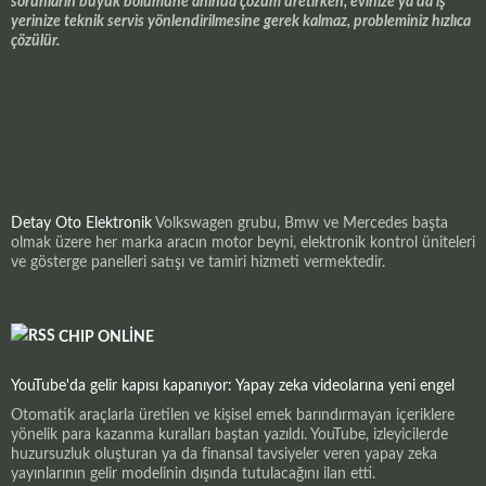
sorunların büyük bölümüne anında çözüm üretirken, evinize ya da iş
yerinize teknik servis yönlendirilmesine gerek kalmaz, probleminiz hızlıca
çözülür.
Detay Oto Elektronik
Volkswagen grubu, Bmw ve Mercedes başta
olmak üzere her marka aracın motor beyni, elektronik kontrol üniteleri
ve gösterge panelleri satışı ve tamiri hizmeti vermektedir.
CHIP ONLINE
YouTube'da gelir kapısı kapanıyor: Yapay zeka videolarına yeni engel
Otomatik araçlarla üretilen ve kişisel emek barındırmayan içeriklere
yönelik para kazanma kuralları baştan yazıldı. YouTube, izleyicilerde
huzursuzluk oluşturan ya da finansal tavsiyeler veren yapay zeka
yayınlarının gelir modelinin dışında tutulacağını ilan etti.