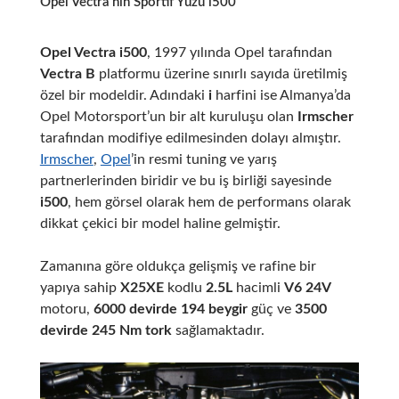
Opel Vectra’nın Sportif Yüzü i500
Opel Vectra i500
, 1997 yılında Opel tarafından
Vectra B
platformu üzerine sınırlı sayıda üretilmiş
özel bir modeldir. Adındaki
i
harfini ise Almanya’da
Opel Motorsport’un bir alt kuruluşu olan
Irmscher
tarafından modifiye edilmesinden dolayı almıştır.
Irmscher
,
Opel
’in resmi tuning ve yarış
partnerlerinden biridir ve bu iş birliği sayesinde
i500
, hem görsel olarak hem de performans olarak
dikkat çekici bir model haline gelmiştir.
Zamanına göre oldukça gelişmiş ve rafine bir
yapıya sahip
X25XE
kodlu
2.5L
hacimli
V6 24V
motoru,
6000 devirde 194 beygir
güç ve
3500
devirde 245 Nm tork
sağlamaktadır.