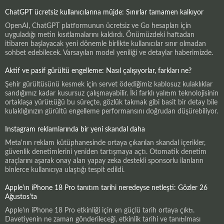
ChatGPT ücretsiz kullanıcılarına müjde: Sınırlar tamamen kalkıyor
OpenAI, ChatGPT platformunun ücretsiz ve Go hesapları için
uyguladığı metin kısıtlamalarını kaldırdı. Önümüzdeki haftadan
itibaren başlayacak yeni dönemle birlikte kullanıcılar sınır olmadan
sohbet edebilecek. Varsayılan model yeniliği ve detaylar haberimizde.
Aktif ve pasif gürültü engelleme: Nasıl çalışıyorlar, farkları ne?
Şehir gürültüsünü kesmek için servet ödediğimiz kablosuz kulaklıklar
sandığımız kadar kusursuz çalışmayabilir. İki farklı yalıtım teknolojisinin
ortaklaşa yürüttüğü bu süreçte, gözlük takmak gibi basit bir detay bile
kulaklığınızın gürültü engelleme performansını doğrudan düşürebiliyor.
Instagram reklamlarında bir yeni skandal daha
Meta'nın reklam kütüphanesinde ortaya çıkarılan skandal içerikler,
güvenlik denetimlerini yeniden tartışmaya açtı. Otomatik denetim
araçlarını aşarak onay alan yapay zeka destekli sponsorlu ilanların
binlerce kullanıcıya ulaştığı tespit edildi.
Apple'ın iPhone 18 Pro tanıtım tarihi neredeyse netleşti: Gözler 26
Ağustos'ta
Apple'ın iPhone 18 Pro etkinliği için en güçlü tarih ortaya çıktı.
Davetiyenin ne zaman gönderileceği, etkinlik tarihi ve tanıtılması