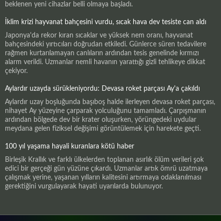
beklenen yeni cihazlar belli olmaya başladı.
İklim krizi hayvanat bahçesini vurdu, sıcak hava dev tesiste can aldı
Japonya'da rekor kıran sıcaklar ve yüksek nem oranı, hayvanat
bahçesindeki yırtıcıları doğrudan etkiledi. Günlerce süren tedavilere
rağmen kurtarılamayan canlıların ardından tesis genelinde kırmızı
alarm verildi. Uzmanlar nemli havanın yarattığı gizli tehlikeye dikkat
çekiyor.
Aylardır uzayda sürükleniyordu: Devasa roket parçası Ay'a çakıldı
Aylardır uzay boşluğunda başıboş halde ilerleyen devasa roket parçası,
nihayet Ay yüzeyine çarparak yolculuğunu tamamladı. Çarpışmanın
ardından bölgede dev bir krater oluşurken, yörüngedeki uydular
meydana gelen fiziksel değişimi görüntülemek için harekete geçti.
100 yıl yaşama hayali kuranlara kötü haber
Birleşik Krallık ve farklı ülkelerden toplanan asırlık ölüm verileri şok
edici bir gerçeği gün yüzüne çıkardı. Uzmanlar artık ömrü uzatmaya
çalışmak yerine, yaşanan yılların kalitesini artırmaya odaklanılması
gerektiğini vurgulayarak hayati uyarılarda bulunuyor.