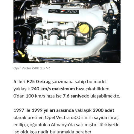
Opel Vectra i500 2.5 V6
5 ileri F25 Getrag
şanzımana sahip bu model
yaklaşık
240 km/s maksimum hız
a çıkabilirken
0’dan 100 km/s hıza ise
7.6 saniye
de ulaşabilmekte.
1997 ile 1999 yılları arasında
yaklaşık
3900 adet
olarak üretilen Opel Vectra i500 sınırlı sayıda ihraç
edilip, çoğunlukla Almanya’da satılmıştır. Türkiye’de
ise oldukça nadir bulunmakla beraber