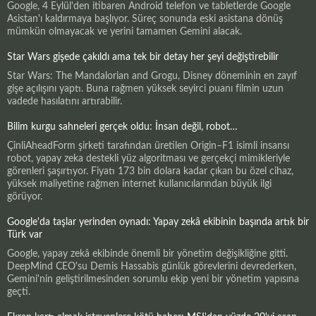
Google, 4 Eylül'den itibaren Android telefon ve tabletlerde Google
Asistan'ı kaldırmaya başlıyor. Süreç sonunda eski asistana dönüş
mümkün olmayacak ve yerini tamamen Gemini alacak.
Star Wars gişede çakıldı ama tek bir detay her şeyi değiştirebilir
Star Wars: The Mandalorian and Grogu, Disney döneminin en zayıf
gişe açılışını yaptı. Buna rağmen yüksek seyirci puanı filmin uzun
vadede hasılatını artırabilir.
Bilim kurgu sahneleri gerçek oldu: İnsan değil, robot…
ÇinliAheadForm şirketi tarafından üretilen Origin–F1 isimli insansı
robot, yapay zeka destekli yüz algoritması ve gerçekçi mimikleriyle
görenleri şaşırtıyor. Fiyatı 173 bin dolara kadar çıkan bu özel cihaz,
yüksek maliyetine rağmen internet kullanıcılarından büyük ilgi
görüyor.
Google'da taşlar yerinden oynadı: Yapay zekâ ekibinin başında artık bir
Türk var
Google, yapay zekâ ekibinde önemli bir yönetim değişikliğine gitti.
DeepMind CEO'su Demis Hassabis günlük görevlerini devrederken,
Gemini'nin geliştirilmesinden sorumlu ekip yeni bir yönetim yapısına
geçti.