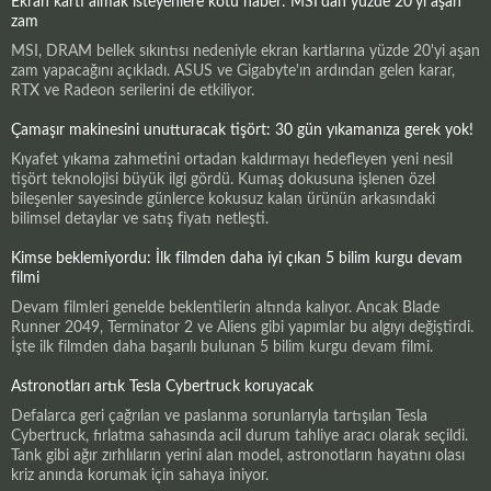
Ekran kartı almak isteyenlere kötü haber: MSI'dan yüzde 20'yi aşan
zam
MSI, DRAM bellek sıkıntısı nedeniyle ekran kartlarına yüzde 20'yi aşan
zam yapacağını açıkladı. ASUS ve Gigabyte'ın ardından gelen karar,
RTX ve Radeon serilerini de etkiliyor.
Çamaşır makinesini unutturacak tişört: 30 gün yıkamanıza gerek yok!
Kıyafet yıkama zahmetini ortadan kaldırmayı hedefleyen yeni nesil
tişört teknolojisi büyük ilgi gördü. Kumaş dokusuna işlenen özel
bileşenler sayesinde günlerce kokusuz kalan ürünün arkasındaki
bilimsel detaylar ve satış fiyatı netleşti.
Kimse beklemiyordu: İlk filmden daha iyi çıkan 5 bilim kurgu devam
filmi
Devam filmleri genelde beklentilerin altında kalıyor. Ancak Blade
Runner 2049, Terminator 2 ve Aliens gibi yapımlar bu algıyı değiştirdi.
İşte ilk filmden daha başarılı bulunan 5 bilim kurgu devam filmi.
Astronotları artık Tesla Cybertruck koruyacak
Defalarca geri çağrılan ve paslanma sorunlarıyla tartışılan Tesla
Cybertruck, fırlatma sahasında acil durum tahliye aracı olarak seçildi.
Tank gibi ağır zırhlıların yerini alan model, astronotların hayatını olası
kriz anında korumak için sahaya iniyor.