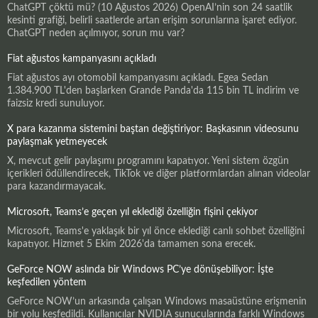
ChatGPT çöktü mü? (10 Ağustos 2026) OpenAI’nin son 24 saatlik
kesinti grafiği, belirli saatlerde artan erişim sorunlarına işaret ediyor.
ChatGPT neden açılmıyor, sorun mu var?
Fiat ağustos kampanyasını açıkladı
Fiat ağustos ayı otomobil kampanyasını açıkladı. Egea Sedan
1.384.900 TL'den başlarken Grande Panda'da 115 bin TL indirim ve
faizsiz kredi sunuluyor.
X para kazanma sistemini baştan değiştiriyor: Başkasının videosunu
paylaşmak yetmeyecek
X, mevcut gelir paylaşımı programını kapatıyor. Yeni sistem özgün
içerikleri ödüllendirecek, TikTok ve diğer platformlardan alınan videolar
para kazandırmayacak.
Microsoft, Teams’e geçen yıl eklediği özelliğin fişini çekiyor
Microsoft, Teams'e yaklaşık bir yıl önce eklediği canlı sohbet özelliğini
kapatıyor. Hizmet 5 Ekim 2026'da tamamen sona erecek.
GeForce NOW aslında bir Windows PC’ye dönüşebiliyor: İşte
keşfedilen yöntem
GeForce NOW’un arkasında çalışan Windows masaüstüne erişmenin
bir yolu keşfedildi. Kullanıcılar NVIDIA sunucularında farklı Windows