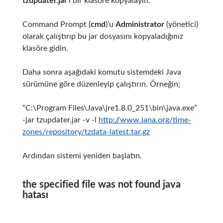
tzupdater.jar
’ı bir klasöre kopyalayın.
Command Prompt (
cmd
)’u
Administrator
(yönetici)
olarak çalıştırıp bu jar dosyasını kopyaladığınız
klasöre gidin.
Daha sonra aşağıdaki komutu sistemdeki Java
sürümüne göre düzenleyip çalıştırın. Örneğin;
“C:\Program Files\Java\jre1.8.0_251\bin\java.exe”
-jar tzupdater.jar -v -l
http://www.iana.org/time-
zones/repository/tzdata-latest.tar.gz
Ardından sistemi yeniden başlatın.
the specified file was not found java
hatası