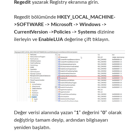
Regedit
yazarak Registry ekranına girin.
Regedit bölümünde
HKEY_LOCAL_MACHINE-
>SOFTWARE -> Microsoft -> Windows ->
CurrentVersion ->Policies -> Systems
dizinine
ilerleyin ve
EnableLUA
değerine çift tıklayın.
Değer verisi alanında yazan “
1
” değerini “
0
” olarak
değiştirip tamam deyip, ardından bilgisayarı
yeniden başlatın.