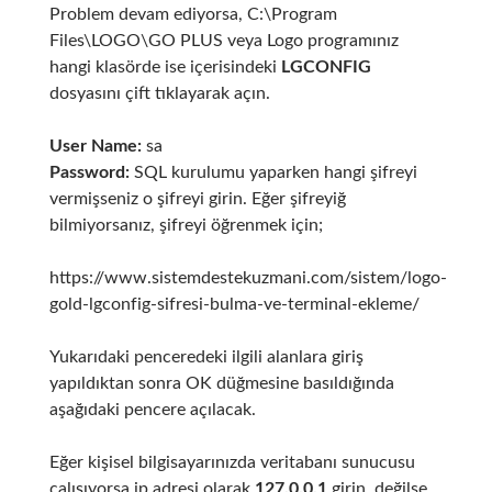
Problem devam ediyorsa, C:\Program
Files\LOGO\GO PLUS veya Logo programınız
hangi klasörde ise içerisindeki
LGCONFIG
dosyasını çift tıklayarak açın.
User Name:
sa
Password:
SQL kurulumu yaparken hangi şifreyi
vermişseniz o şifreyi girin. Eğer şifreyiğ
bilmiyorsanız, şifreyi öğrenmek için;
https://www.sistemdestekuzmani.com/sistem/logo-
gold-lgconfig-sifresi-bulma-ve-terminal-ekleme/
Yukarıdaki penceredeki ilgili alanlara giriş
yapıldıktan sonra OK düğmesine basıldığında
aşağıdaki pencere açılacak.
Eğer kişisel bilgisayarınızda veritabanı sunucusu
çalışıyorsa ip adresi olarak
127.0.0.1
girin, değilse