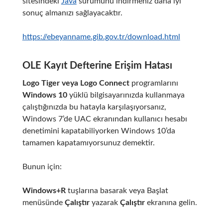
sitesindeki
Java
sürümünü indirmeniz daha iyi
sonuç almanızı sağlayacaktır.
https://ebeyanname.gib.gov.tr/download.html
OLE Kayıt Defterine Erişim Hatası
Logo Tiger veya Logo Connect
programlarını
Windows 10
yüklü bilgisayarınızda kullanmaya
çalıştığınızda bu hatayla karşılaşıyorsanız,
Windows 7’de UAC ekranından kullanıcı hesabı
denetimini kapatabiliyorken Windows 10’da
tamamen kapatamıyorsunuz demektir.
Bunun için:
Windows+R
tuşlarına basarak veya Başlat
menüsünde
Çalıştır
yazarak
Çalıştır
ekranına gelin.