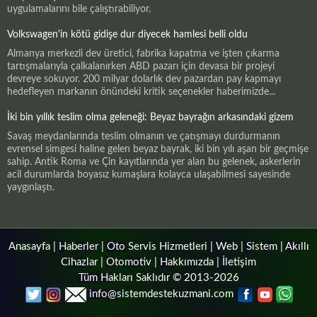
uygulamalarını bile çalıştırabiliyor.
Volkswagen'in kötü gidişe dur diyecek hamlesi belli oldu
Almanya merkezli dev üretici, fabrika kapatma ve işten çıkarma
tartışmalarıyla çalkalanırken ABD pazarı için devasa bir projeyi
devreye sokuyor. 200 milyar dolarlık dev pazardan pay kapmayı
hedefleyen markanın önündeki kritik seçenekler haberimizde...
İki bin yıllık teslim olma geleneği: Beyaz bayrağın arkasındaki gizem
Savaş meydanlarında teslim olmanın ve çatışmayı durdurmanın
evrensel simgesi haline gelen beyaz bayrak, iki bin yılı aşan bir geçmişe
sahip. Antik Roma ve Çin kayıtlarında yer alan bu gelenek, askerlerin
acil durumlarda boyasız kumaşlara kolayca ulaşabilmesi sayesinde
yaygınlaştı.
Anasayfa
|
Haberler
|
Oto Servis Hizmetleri
|
Web
|
Sistem
|
Akıllı
Cihazlar
|
Otomotiv
|
Hakkımızda
|
İletişim
Tüm Hakları Saklıdır © 2013-2026
info@sistemdestekuzmani.com