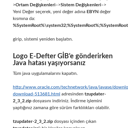
>
Ortam Değişkenleri
–>
Sistem Değişkenleri
–>
Yeni Değer seçerek, yeni değer adına
EBYN
değer
kısmına da:
%SystemRoot%\system32;%SystemRoot%;%SystemRo
girip, sistemi yeniden başlatın.
Logo E-Defter GİB’e gönderirken
Java hatası yaşıyorsanız
Tüm java uygulamalarını kapatın.
http://www.oracle.com/technetwork/java/javase/downlo
download-513681.html
adresinden
tzupdater-
2_3_2.zip
dosyasını indiriniz. İndirme işlemini
yaptığınız zamana göre sürüm farklılıkları olabilir.
tzupdater-2_3_2.zip
dosyası içinden çıkan