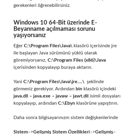
gerekenleri öğrenebilirsiniz.
Windows 10 64-Bit üzerinde E-
Beyanname açılmaması sorunu
yaşıyorsanız
Eğer
C:\Program Files\Java\
klasörü içerisinde jre
ile başlayan Java sürümünü yüklü olarak
göremiyorsanız,
C:\Program Files (x86)\Java
içerisinden kopyalayıp buraya aktarın.
Yani
C:\Program Files\Java\jre….\
şeklinde
görmeniz gerekiyor. Ardından
bin
klasörü içindeki
java.dll – java.exe – javaw – jawt.dll
isimli dosyaları
kopyalayıp, ardından
C:\Ebyn
klasörüne yapıştırın.
Daha sonra bilgisayarınızın sistem değişkenlerinde
Sistem
–>
Gelişmiş Sistem Özellikleri
–>
Gelişmiş
–