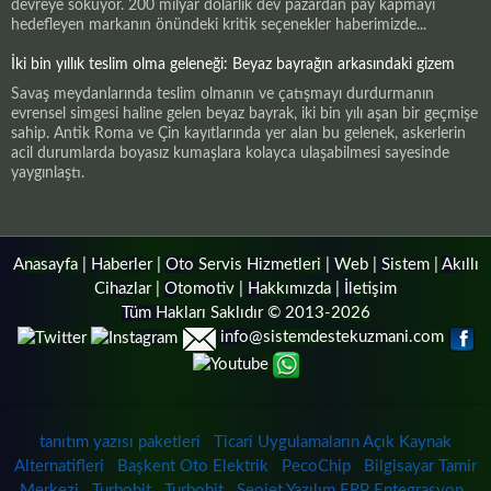
devreye sokuyor. 200 milyar dolarlık dev pazardan pay kapmayı
hedefleyen markanın önündeki kritik seçenekler haberimizde...
İki bin yıllık teslim olma geleneği: Beyaz bayrağın arkasındaki gizem
Savaş meydanlarında teslim olmanın ve çatışmayı durdurmanın
evrensel simgesi haline gelen beyaz bayrak, iki bin yılı aşan bir geçmişe
sahip. Antik Roma ve Çin kayıtlarında yer alan bu gelenek, askerlerin
acil durumlarda boyasız kumaşlara kolayca ulaşabilmesi sayesinde
yaygınlaştı.
Anasayfa
|
Haberler
|
Oto Servis Hizmetleri
|
Web
|
Sistem
|
Akıllı
Cihazlar
|
Otomotiv
|
Hakkımızda
|
İletişim
Tüm Hakları Saklıdır © 2013-2026
info@sistemdestekuzmani.com
tanıtım yazısı paketleri
Ticari Uygulamaların Açık Kaynak
Alternatifleri
Başkent Oto Elektrik
PecoChip
Bilgisayar Tamir
Merkezi
Turbobit
Turbobit
Seojet Yazılım ERP Entegrasyon