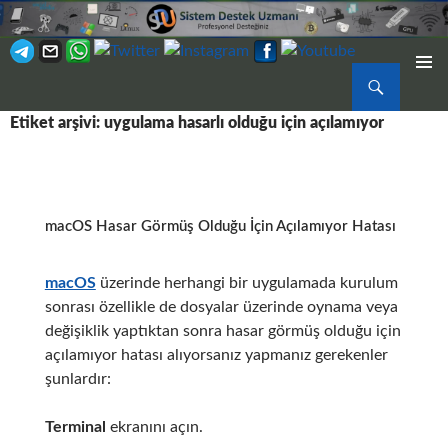
Ara
BIRINCI
İÇERIĞE
MENÜ
Etiket arşivi: uygulama hasarlı olduğu için açılamıyor
ATLA
macOS Hasar Görmüş Olduğu İçin Açılamıyor Hatası
macOS
üzerinde herhangi bir uygulamada kurulum
sonrası özellikle de dosyalar üzerinde oynama veya
değişiklik yaptıktan sonra hasar görmüş olduğu için
açılamıyor hatası alıyorsanız yapmanız gerekenler
şunlardır:
Terminal
ekranını açın.