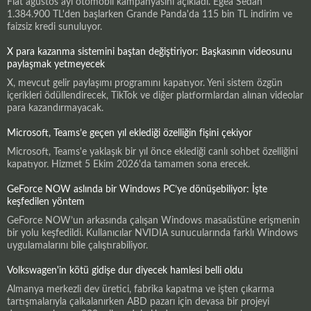
Fiat ağustos ayı otomobil kampanyasını açıkladı. Egea Sedan
1.384.900 TL'den başlarken Grande Panda'da 115 bin TL indirim ve
faizsiz kredi sunuluyor.
X para kazanma sistemini baştan değiştiriyor: Başkasının videosunu
paylaşmak yetmeyecek
X, mevcut gelir paylaşımı programını kapatıyor. Yeni sistem özgün
içerikleri ödüllendirecek, TikTok ve diğer platformlardan alınan videolar
para kazandırmayacak.
Microsoft, Teams’e geçen yıl eklediği özelliğin fişini çekiyor
Microsoft, Teams'e yaklaşık bir yıl önce eklediği canlı sohbet özelliğini
kapatıyor. Hizmet 5 Ekim 2026'da tamamen sona erecek.
GeForce NOW aslında bir Windows PC’ye dönüşebiliyor: İşte
keşfedilen yöntem
GeForce NOW’un arkasında çalışan Windows masaüstüne erişmenin
bir yolu keşfedildi. Kullanıcılar NVIDIA sunucularında farklı Windows
uygulamalarını bile çalıştırabiliyor.
Volkswagen'in kötü gidişe dur diyecek hamlesi belli oldu
Almanya merkezli dev üretici, fabrika kapatma ve işten çıkarma
tartışmalarıyla çalkalanırken ABD pazarı için devasa bir projeyi