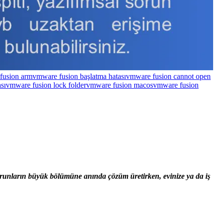
fusion arm
vmware fusion başlatma hatası
vmware fusion cannot open
sı
vmware fusion lock folder
vmware fusion macos
vmware fusion
sorunların büyük bölümüne anında çözüm üretirken, evinize ya da iş