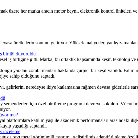
zere her marka aracın motor beyni, elektronik kontrol üniteleri ve gös
 devasa üreticilerin sonunu getiriyor. Yüksek maliyetler, yanlış zamanlam
 birliği duyuruldu
 iş birliğine gitti. Marka, bu ortaklık kapsamında keşif, teknoloji ve 
öngü yaratan zombi mantarı hakkında çarpıcı bir keşif yapıldı. Bilim i
olojiye sahip olduğunu saptadı.
, gelirlerini neredeyse ikiye katlamasına rağmen devasa giderlerle sarsı
ndü
 semenderleri için özel bir üreme programı devreye sokuldu. Vücutlarına 
niyor.
şüyor mu?
l platformlara katılım yaşı ile akademik performansları arasındaki ilişk
kayıp yaşadığı saptandı.
S inceleme
u, sıvı metal görünümlü tasarımı, geliştirilmiş adaptif dinleme özell