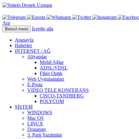
Ara
İçeriğe atla
Birincil menü
Anasayfa
Haberler
INTERNET / AĞ
Altyapılar
Mobil Ağlar
ADSL/VDSL
Fiber Optik
Web Uygulamaları
E-Posta
VIDEO TELE KONFERANS
CISCO-TANDBERG
POLYCOM
SİSTEM
WINDOWS
Mac OS
LINUX
Donanım
3. Parti Yazılımlar