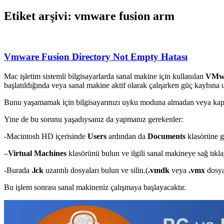
Etiket arşivi: vmware fusion arm
Vmware Fusion Directory Not Empty Hatası
Mac işletim sistemli bilgisayarlarda sanal makine için kullanılan
VMwa
başlatıldığında veya sanal makine aktif olarak çalışırken güç kaybına
Bunu yaşamamak için bilgisayarınızı uyku moduna almadan veya kapa
Yine de bu sorunu yaşadıysanız da yapmanız gerekenler:
-Macintosh HD içerisinde
Users
ardından da
Documents
klasörüne g
–
Virtual Machines
klasörünü bulun ve ilgili sanal makineye sağ tıkl
-Burada
.lck
uzantılı dosyaları bulun ve silin.(
.vmdk
veya
.vmx
dosya
Bu işlem sonrası sanal makineniz çalışmaya başlayacaktır.