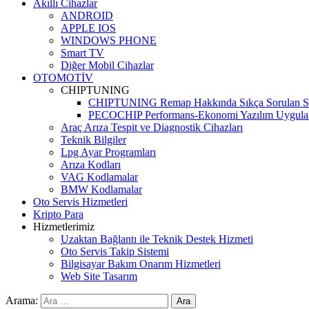
Akıllı Cihazlar
ANDROID
APPLE IOS
WINDOWS PHONE
Smart TV
Diğer Mobil Cihazlar
OTOMOTİV
CHIPTUNING
CHIPTUNING Remap Hakkında Sıkça Sorulan So
PECOCHIP Performans-Ekonomi Yazılım Uygula
Araç Arıza Tespit ve Diagnostik Cihazları
Teknik Bilgiler
Lpg Ayar Programları
Arıza Kodları
VAG Kodlamalar
BMW Kodlamalar
Oto Servis Hizmetleri
Kripto Para
Hizmetlerimiz
Uzaktan Bağlantı ile Teknik Destek Hizmeti
Oto Servis Takip Sistemi
Bilgisayar Bakım Onarım Hizmetleri
Web Site Tasarım
Arama: