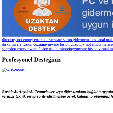
directory not empty error
mac vmware sorun giderme
macos sanal maki
disk
vmware fusion çözümü
vmware fusion directory not empty hatası
snapshot error
vmware fusion troubleshooting
vmware fusion virtual m
Profesyonel Desteğiniz
Rustdesk, Anydesk, Teamviewer veya diğer uzaktan bağlantı uygulama
yerinize teknik servis yönlendirilmesine gerek kalmaz, probleminiz hı