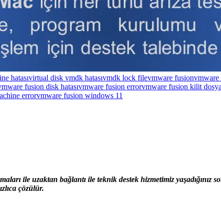
ne hatası
virtual disk vmdk hatası
vmdk lock file
vmware fusion
vmware 
vmware fusion disk hatası
vmware fusion error
vmware fusion kilit dosya
achine error
vmware fusion windows 11
ları ile uzaktan bağlantı ile teknik destek hizmetimiz yaşadığınız 
zlıca çözülür.