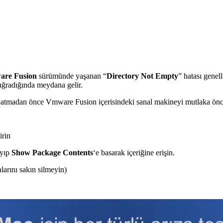
re Fusion
sürümünde yaşanan “
Directory Not Empty
” hatası genel
 uğradığında meydana gelir.
tmadan önce Vmware Fusion içerisindeki sanal makineyi mutlaka öncel
irin
ayıp
Show Package Contents
‘e basarak içeriğine erişin.
larını sakın silmeyin)