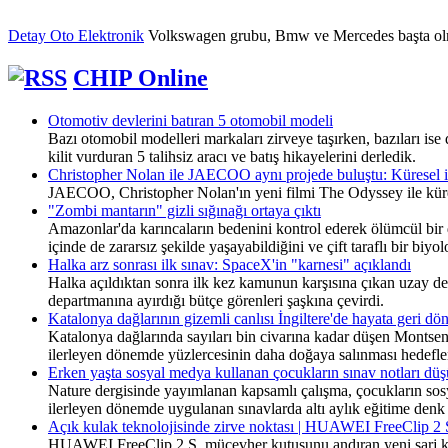
Detay Oto Elektronik
Volkswagen grubu, Bmw ve Mercedes başta olmak ü
CHIP Online
Otomotiv devlerini batıran 5 otomobil modeli
Bazı otomobil modelleri markaları zirveye taşırken, bazıları ise
kilit vurduran 5 talihsiz aracı ve batış hikayelerini derledik.
Christopher Nolan ile JAECOO aynı projede buluştu: Küresel iş
JAECOO, Christopher Nolan'ın yeni filmi The Odyssey ile küresel
"Zombi mantarın" gizli sığınağı ortaya çıktı
Amazonlar'da karıncaların bedenini kontrol ederek ölümcül bir d
içinde de zararsız şekilde yaşayabildiğini ve çift taraflı bir biy
Halka arz sonrası ilk sınav: SpaceX'in "karnesi" açıklandı
Halka açıldıktan sonra ilk kez kamunun karşısına çıkan uzay devi
departmanına ayırdığı bütçe görenleri şaşkına çevirdi.
Katalonya dağlarının gizemli canlısı İngiltere'de hayata geri dö
Katalonya dağlarında sayıları bin civarına kadar düşen Montseny
ilerleyen dönemde yüzlercesinin daha doğaya salınması hedefle
Erken yaşta sosyal medya kullanan çocukların sınav notları dü
Nature dergisinde yayımlanan kapsamlı çalışma, çocukların sosya
ilerleyen dönemde uygulanan sınavlarda altı aylık eğitime denk 
Açık kulak teknolojisinde zirve noktası | HUAWEI FreeClip 2 
HUAWEI FreeClip 2 S, mücevher kutusunu andıran yeni şarj kutus