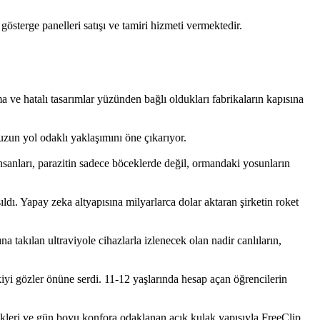
terge panelleri satışı ve tamiri hizmeti vermektedir.
a ve hatalı tasarımlar yüzünden bağlı oldukları fabrikaların kapısına
uzun yol odaklı yaklaşımını öne çıkarıyor.
nsanları, parazitin sadece böceklerde değil, ormandaki yosunların
ldı. Yapay zeka altyapısına milyarlarca dolar aktaran şirketin roket
takılan ultraviyole cihazlarla izlenecek olan nadir canlıların,
iyi gözler önüne serdi. 11-12 yaşlarında hesap açan öğrencilerin
ikleri ve gün boyu konfora odaklanan açık kulak yapısıyla FreeClip