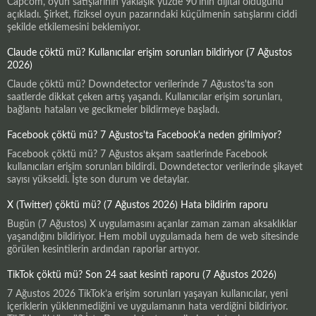
Capcom, oyun satışlarının yaklaşık yüzde 90'ının dijital olduğunu
açıkladı. Şirket, fiziksel oyun pazarındaki küçülmenin satışlarını ciddi
şekilde etkilemesini beklemiyor.
Claude çöktü mü? Kullanıcılar erişim sorunları bildiriyor (7 Ağustos
2026)
Claude çöktü mü? Downdetector verilerinde 7 Ağustos'ta son
saatlerde dikkat çeken artış yaşandı. Kullanıcılar erişim sorunları,
bağlantı hataları ve gecikmeler bildirmeye başladı.
Facebook çöktü mü? 7 Ağustos'ta Facebook'a neden girilmiyor?
Facebook çöktü mü? 7 Ağustos akşam saatlerinde Facebook
kullanıcıları erişim sorunları bildirdi. Downdetector verilerinde şikayet
sayısı yükseldi. İşte son durum ve detaylar.
X (Twitter) çöktü mü? (7 Ağustos 2026) Hata bildirim raporu
Bugün (7 Ağustos) X uygulamasını açanlar zaman zaman aksaklıklar
yaşandığını bildiriyor. Hem mobil uygulamada hem de web sitesinde
görülen kesintilerin ardından raporlar artıyor.
TikTok çöktü mü? Son 24 saat kesinti raporu (7 Ağustos 2026)
7 Ağustos 2026 TikTok’a erişim sorunları yaşayan kullanıcılar, yeni
içeriklerin yüklenmediğini ve uygulamanın hata verdiğini bildiriyor.