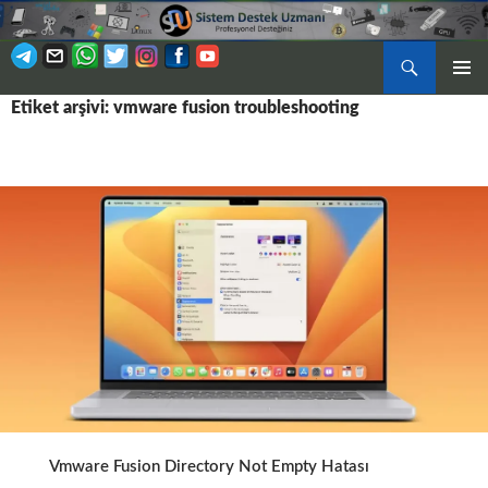
Ara
BIRINCI
Etiket arşivi: vmware fusion troubleshooting
İÇERIĞE
MENÜ
ATLA
Vmware Fusion Directory Not Empty Hatası