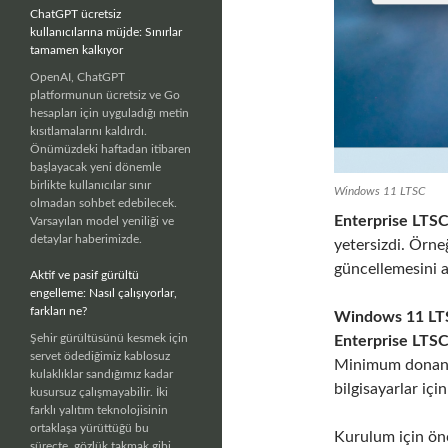
ChatGPT ücretsiz
kullanıcılarına müjde: Sınırlar
tamamen kalkıyor
OpenAI, ChatGPT
platformunun ücretsiz ve Go
hesapları için uyguladığı metin
kısıtlamalarını kaldırdı.
Önümüzdeki haftadan itibaren
başlayacak yeni dönemle
birlikte kullanıcılar sınır
Windows 11 LTSC
olmadan sohbet edebilecek.
Enterprise LTS
Varsayılan model yeniliği ve
detaylar haberimizde.
yetersizdi. Örn
güncellemesini 
Aktif ve pasif gürültü
engelleme: Nasıl çalışıyorlar,
farkları ne?
Windows 11 LT
Şehir gürültüsünü kesmek için
Enterprise LTS
servet ödediğimiz kablosuz
Minimum donanım
kulaklıklar sandığımız kadar
bilgisayarlar iç
kusursuz çalışmayabilir. İki
farklı yalıtım teknolojisinin
ortaklaşa yürüttüğü bu
Kurulum için önc
süreçte, gözlük takmak gibi