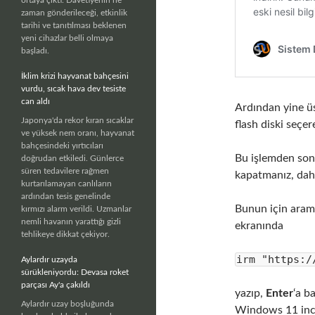
zaman gönderileceği, etkinlik
tarihi ve tanıtılması beklenen
yeni cihazlar belli olmaya
başladı.
İklim krizi hayvanat bahçesini
vurdu, sıcak hava dev tesiste
can aldı
Ardından yine üs
Japonya'da rekor kıran sıcaklar
flash diski seçer
ve yüksek nem oranı, hayvanat
bahçesindeki yırtıcıları
Bu işlemden sonr
doğrudan etkiledi. Günlerce
süren tedavilere rağmen
kapatmanız, daha
kurtarılamayan canlıların
ardından tesis genelinde
Bunun için ara
kırmızı alarm verildi. Uzmanlar
nemli havanın yarattığı gizli
ekranında
tehlikeye dikkat çekiyor.
irm "https:/
Aylardır uzayda
sürükleniyordu: Devasa roket
parçası Ay'a çakıldı
yazıp,
Enter
‘a b
Aylardır uzay boşluğunda
Windows 11 ince a