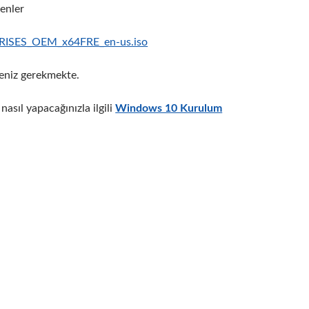
enler
PRISES_OEM_x64FRE_en-us.iso
meniz gerekmekte.
asıl yapacağınızla ilgili
Windows 10 Kurulum