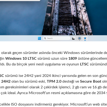
C
olarak geçen sürümler aslında önceki Windows sürümlerinde d
eğin
Windows 10 LTSC
sürümü uzun süre
1809
üstüne güncellem
aldı. Bu da birçok yeni nesil uygulama ve oyunun
LTSC
sürümünde
SC
sürümü ise 24H2 yani 2024 ikinci yarısında gelen en son gün
C 24H2
olan bu sürümü eski,
TPM 2.0
desteği ve
Secure Boot
olm
 gereksinimleri olarak 2 çekirdek işlemci, 2 gb ram ve 16 gb d
in çok ideal. Ayrıca Microsoft’un resmi açıklamasına göre de 2034 
elikle ISO dosyasını indirmeniz gerekiyor. Microsoft’un web sit