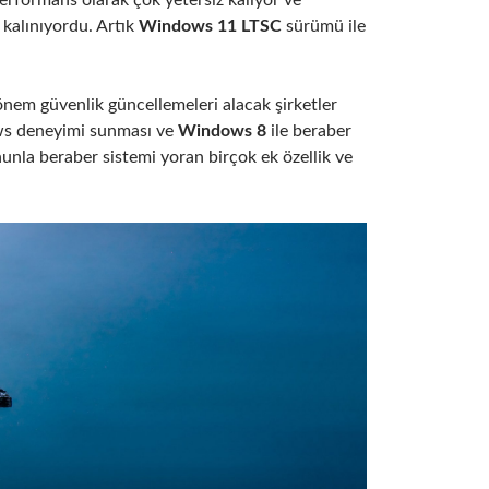
erformans olarak çok yetersiz kalıyor ve
kalınıyordu. Artık
Windows 11 LTSC
sürümü ile
em güvenlik güncellemeleri alacak şirketler
dows deneyimi sunması ve
Windows 8
ile beraber
unla beraber sistemi yoran birçok ek özellik ve