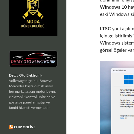
donanımlı bilgis
Windows 10
hat
eski Windows s
LTSC
yani açılı
için geliştirilm
Windows sisteml
görsel öğeler va
Detay Oto Elektronik
Volkswagen grubu, Bmw ve
Mercedes başta olmak üzere
her marka aracın motor beyni,
elektronik kontrol üniteleri ve
gösterge panelleri satışı ve
tamiri hizmeti vermektedir.
CHIP ONLINE