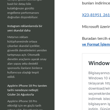
bunları indirin
basit bir detay bile
kulaklığınızın gürültü
engelleme performansını
X23-81951_261
doğrudan düşürebiliyor.
Instagram reklamlarında bir
Microsoft üzeri
yeni skandal daha
Meta'nın reklam
Buradan tercih 
kütüphanesinde ortaya
ve Format İşlem
çıkarılan skandal içerikler,
güvenlik denetimlerini yeniden
tartışmaya açtı. Otomatik
denetim araçlarını aşarak onay
alan yapay zeka destekli
sponsorlu ilanların binlerce
kullanıcıya ulaştığı tespit
edildi.
Apple'ın iPhone 18 Pro tanıtım
tarihi neredeyse netleşti:
Gözler 26 Ağustos'ta
Apple'ın iPhone 18 Pro
etkinliği için en güçlü tarih
ortaya çıktı. Davetiyenin ne