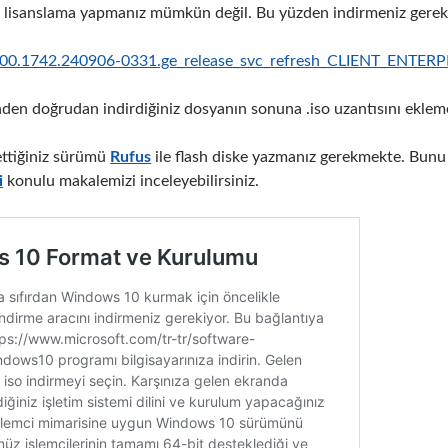
ce lisanslama yapmanız mümkün değil. Bu yüzden indirmeniz gerek
00.1742.240906-0331.ge_release_svc_refresh_CLIENT_ENTER
nden doğrudan indirdiğiniz dosyanın sonuna .iso uzantısını ekle
ettiğiniz sürümü
Rufus
ile flash diske yazmanız gerekmekte. Bunu n
i
konulu makalemizi inceleyebilirsiniz.