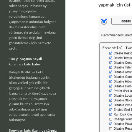
başıboş halde ilerleyen devasa
yapmak için üst
roket parçası, nihayet Ay
yüzeyine çarparak
yolculuğunu tamamladı.
Çarpışmanın ardından bölgede
dev bir krater oluşurken,
yörüngedeki uydular meydana
gelen fiziksel değişimi
görüntülemek için harekete
geçti.
100 yıl yaşama hayali
kuranlara kötü haber
Birleşik Krallık ve farklı
ülkelerden toplanan asırlık
ölüm verileri şok edici bir
gerçeği gün yüzüne çıkardı.
Uzmanlar artık ömrü uzatmaya
çalışmak yerine, yaşanan
yılların kalitesini artırmaya
odaklanılması gerektiğini
vurgulayarak hayati uyarılarda
bulunuyor.
Sony'den kutu üzerinde sürpriz