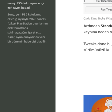
mesaj: PS5 diskli oyunlar için
geri sayım başladı
Sony, yeni PS5 kutularına
Chris Titus Tech’s Win
eklediği uyarıyla 2028 sonrası
fiziksel PlayStation oyunlarının
Ardından
Stand
disk formatında
kaybına neden ola
satılmayacağını işaret etti.
Karar, oyun dünyasında yeni
bir dönemin habercisi olabilir.
Tweaks done bil
sürümünüzü kull