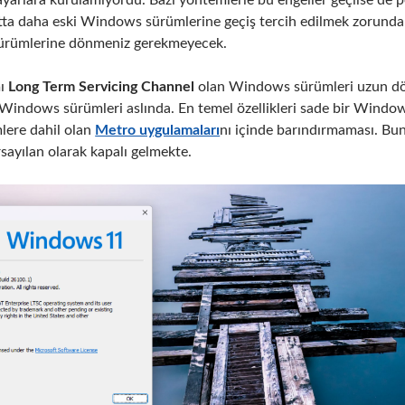
ayarlara kurulamıyordu. Bazı yöntemlerle bu engeller geçilse de p
ta daha eski Windows sürümlerine geçiş tercih edilmek zorunda 
ürümlerine dönmeniz gerekmeyecek.
mı
Long Term Servicing Channel
olan Windows sürümleri uzun dön
iş Windows sürümleri aslında. En temel özellikleri sade bir Win
ere dahil olan
Metro uygulamaları
nı içinde barındırmaması. Bun
rsayılan olarak kapalı gelmekte.