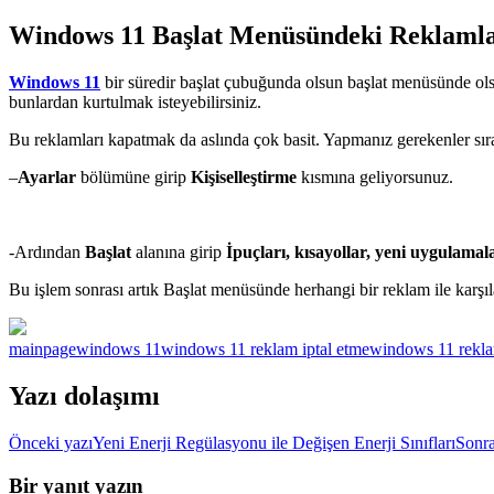
Windows 11 Başlat Menüsündeki Reklamla
Windows 11
bir süredir başlat çubuğunda olsun başlat menüsünde olsu
bunlardan kurtulmak isteyebilirsiniz.
Bu reklamları kapatmak da aslında çok basit. Yapmanız gerekenler sıra
–
Ayarlar
bölümüne girip
Kişiselleştirme
kısmına geliyorsunuz.
-Ardından
Başlat
alanına girip
İpuçları, kısayollar, yeni uygulamala
Bu işlem sonrası artık Başlat menüsünde herhangi bir reklam ile karşı
mainpage
windows 11
windows 11 reklam iptal etme
windows 11 rekla
Yazı dolaşımı
Önceki yazı
Yeni Enerji Regülasyonu ile Değişen Enerji Sınıfları
Sonra
Bir yanıt yazın