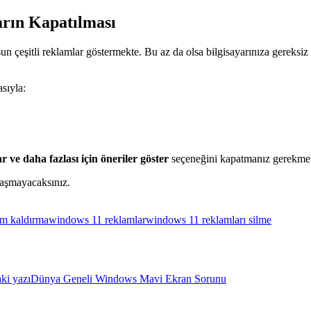
rın Kapatılması
n çeşitli reklamlar göstermekte. Bu az da olsa bilgisayarınıza gereksiz 
sıyla:
r ve daha fazlası için öneriler göster
seçeneğini kapatmanız gerekme
laşmayacaksınız.
m kaldırma
windows 11 reklamlar
windows 11 reklamları silme
ki yazı
Dünya Geneli Windows Mavi Ekran Sorunu