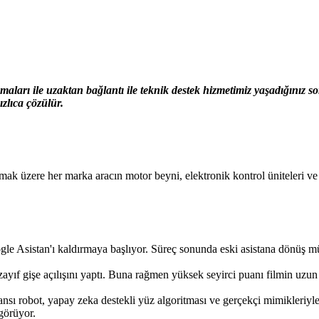
ları ile uzaktan bağlantı ile teknik destek hizmetimiz yaşadığınız 
zlıca çözülür.
zere her marka aracın motor beyni, elektronik kontrol üniteleri ve gös
oogle Asistan'ı kaldırmaya başlıyor. Süreç sonunda eski asistana dönü
 gişe açılışını yaptı. Buna rağmen yüksek seyirci puanı filmin uzun va
nsı robot, yapay zeka destekli yüz algoritması ve gerçekçi mimikleriyle 
görüyor.