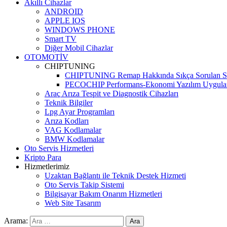
Akıllı Cihazlar
ANDROID
APPLE IOS
WINDOWS PHONE
Smart TV
Diğer Mobil Cihazlar
OTOMOTİV
CHIPTUNING
CHIPTUNING Remap Hakkında Sıkça Sorulan So
PECOCHIP Performans-Ekonomi Yazılım Uygula
Araç Arıza Tespit ve Diagnostik Cihazları
Teknik Bilgiler
Lpg Ayar Programları
Arıza Kodları
VAG Kodlamalar
BMW Kodlamalar
Oto Servis Hizmetleri
Kripto Para
Hizmetlerimiz
Uzaktan Bağlantı ile Teknik Destek Hizmeti
Oto Servis Takip Sistemi
Bilgisayar Bakım Onarım Hizmetleri
Web Site Tasarım
Arama: