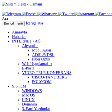
Ara
İçeriğe atla
Birincil menü
Anasayfa
Haberler
INTERNET / AĞ
Altyapılar
Mobil Ağlar
ADSL/VDSL
Fiber Optik
Web Uygulamaları
E-Posta
VIDEO TELE KONFERANS
CISCO-TANDBERG
POLYCOM
SİSTEM
WINDOWS
Mac OS
LINUX
Donanım
3. Parti Yazılımlar