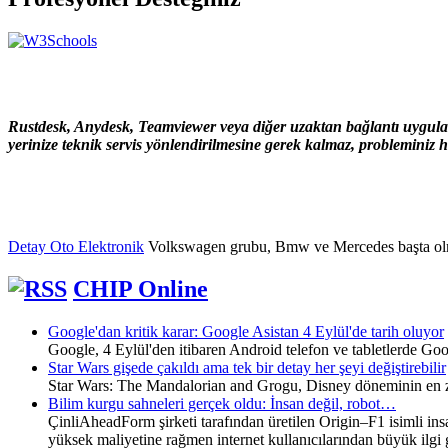
Rustdesk, Anydesk, Teamviewer veya diğer uzaktan bağlantı uygulama
yerinize teknik servis yönlendirilmesine gerek kalmaz, probleminiz hı
Detay Oto Elektronik
Volkswagen grubu, Bmw ve Mercedes başta olmak ü
CHIP Online
Google'dan kritik karar: Google Asistan 4 Eylül'de tarih oluyor
Google, 4 Eylül'den itibaren Android telefon ve tabletlerde G
Star Wars gişede çakıldı ama tek bir detay her şeyi değiştirebilir
Star Wars: The Mandalorian and Grogu, Disney döneminin en zayıf
Bilim kurgu sahneleri gerçek oldu: İnsan değil, robot…
ÇinliAheadForm şirketi tarafından üretilen Origin–F1 isimli insa
yüksek maliyetine rağmen internet kullanıcılarından büyük ilgi 