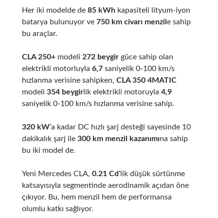
Her iki modelde de
85 kWh
kapasiteli lityum-iyon
batarya bulunuyor ve
750 km civarı menzil
e sahip
bu araçlar.
CLA 250+
modeli
272 beygir
güce sahip olan
elektrikli motorluyla
6,7
saniyelik 0-100 km/s
hızlanma verisine sahipken,
CLA 350 4MATIC
modeli
354 beygir
lik elektrikli motoruyla
4,9
saniyelik 0-100 km/s hızlanma verisine sahip.
320 kW
‘a kadar DC hızlı şarj desteği sayesinde
10
dakikalık şarj ile
300 km menzil kazanımı
na sahip
bu iki model de.
Yeni Mercedes CLA,
0.21 Cd
‘lik düşük sürtünme
katsayısıyla segmentinde aerodinamik açıdan öne
çıkıyor. Bu, hem menzil hem de performansa
olumlu katkı sağlıyor.
​