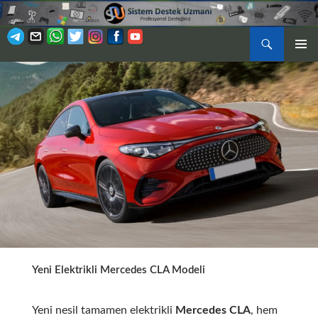
Ara
BIRINCI
İÇERIĞE
MENÜ
ATLA
Yeni Elektrikli Mercedes CLA Modeli
Yeni nesil tamamen elektrikli
Mercedes CLA
, hem