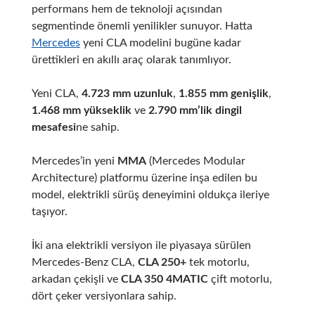
performans hem de teknoloji açısından
segmentinde önemli yenilikler sunuyor. Hatta
Mercedes
yeni CLA modelini bugüne kadar
ürettikleri en akıllı araç olarak tanımlıyor.
Yeni CLA,
4.723 mm uzunluk
,
1.855 mm genişlik
,
1.468 mm yükseklik
ve
2.790 mm’lik dingil
mesafesi
ne sahip.
Mercedes’in yeni
MMA
(Mercedes Modular
Architecture) platformu üzerine inşa edilen bu
model, elektrikli sürüş deneyimini oldukça ileriye
taşıyor.
İki ana elektrikli versiyon ile piyasaya sürülen
Mercedes-Benz CLA,
CLA 250+
tek motorlu,
arkadan çekişli ve
CLA 350 4MATIC
çift motorlu,
dört çeker versiyonlara sahip.