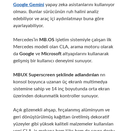
Google Gemini
yapay zeka asistanlarını kullanıyor
olması. Bunlar sürücünün ruh halini analiz
edebiliyor ve araç içi aydınlatmayı buna göre
ayarlayabiliyor.
Mercedes’in
MB.OS
işletim sistemiyle çalışan ilk
Mercedes modeli olan CLA, arama motoru olarak
da
Google
ve
Microsoft
altyapılarını kullanarak
gelişmiş bir kullanıcı deneyimi sunuyor.
MBUX Superscreen şeklinde adlandırılan
n
n
konsol boyunca uzanan üç ekranlı multimedya
sistemine sahip ve 14 inç boyutunda orta ekran
üzerinden dokunmatik kontroller sunuyor.
Açık gözenekli ahşap, fırçalanmış alüminyum ve
geri dönüştürülmüş kağıttan üretilmiş dekoratif
yüzeyler gibi yüksek kaliteli malzemeler kullanılan
yeni CLA, iç mekana hem lüks hem de çevre dostu