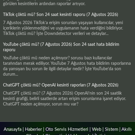
görülen kesintilerin ardından raporlar artıyor.
TikTok çöktü mü? Son 24 saat kesinti raporu (7 Ağustos 2026)
7 Ağustos 2026 TikTok’a erişim sorunları yaşayan kullanıcılar, yeni
içeriklerin yüklenmediğini ve uygulamanın hata verdiğini bildiriyor.
TikTok çöktü mü? İşte Downdetector verileri ve detaylar...
YouTube çöktü mü? (7 Ağustos 2026) Son 24 saat hata bildirim
raporu
YouTube çöktü mü neden açılmıyor? sorusu bazı kullanıcılar
tarafından merak ediliyor. YouTube 7 Ağustos hata bildirim raporlarına
da yansıyan bu sorun ile ilgili detaylar nedir? İşte YouTube'da son
durum...
ChatGPT çöktü mü? OpenAI kesinti raporları (7 Ağustos 2026)
ChatGPT çöktü mü? (7 Ağustos 2026) OpenAI’nin son 24 saatlik
kesinti grafiği, belirli saatlerde artan erişim sorunlarına işaret ediyor.
ChatGPT neden açılmıyor, sorun mu var?
Anasayfa
|
Haberler
|
Oto Servis Hizmetleri
|
Web
|
Sistem
|
Akıllı