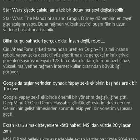
Star Wars gişede çakıldı ama tek bir detay her şeyi değiştirebilir
Star Wars: The Mandalorian and Grogu, Disney döneminin en zayıf
gişe açılışını yaptı. Buna rağmen yüksek seyirci puanı filmin uzun
vadede hasılatını artırabilir.
Bilim kurgu sahneleri gerçek oldu: İnsan değil, robot…
ÇinliAheadForm şirketi tarafından üretilen Origin–F1 isimli insansı
robot, yapay zeka destekli yüz algoritması ve gerçekçi mimikleriyle
görenleri şaşırtıyor. Fiyatı 173 bin dolara kadar çıkan bu özel cihaz,
yüksek maliyetine rağmen internet kullanıcılarından büyük ilgi
görüyor.
Google'da taşlar yerinden oynadı: Yapay zekâ ekibinin başında artık bir
Türk var
Google, yapay zekâ ekibinde önemli bir yönetim değişikliğine gitti.
DeepMind CEO'su Demis Hassabis günlük görevlerini devrederken,
Gemini'nin geliştirilmesinden sorumlu ekip yeni bir yönetim yapısına
geçti.
Ekran kartı almak isteyenlere kötü haber: MSI'dan yüzde 20'yi aşan
zam
MSI, DRAM bellek sıkıntısı nedeniyle ekran kartlarına yüzde 20'yi aşan