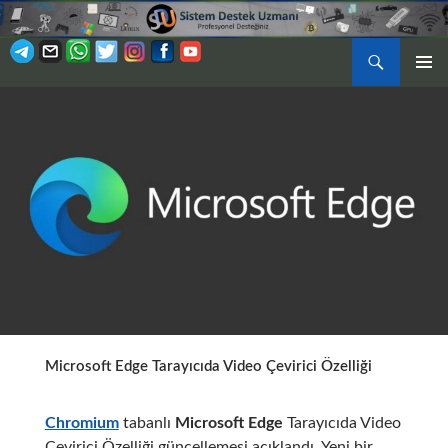
Ara
BIRINCI
İÇERIĞE
MENÜ
ATLA
Microsoft Edge Tarayıcıda Video Çevirici Özelliği
Chromium
tabanlı
Microsoft Edge
Tarayıcıda Video
Çevirici Özelliği güncellemesi açıklandı. Yeni bir