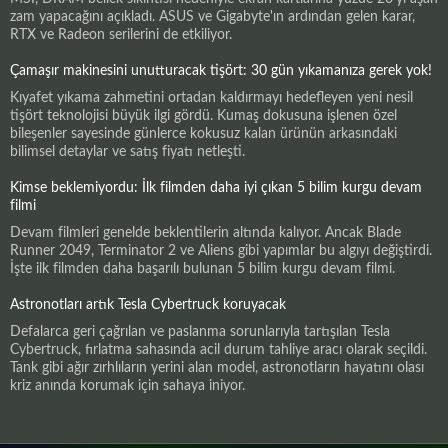
zam yapacağını açıkladı. ASUS ve Gigabyte'ın ardından gelen karar,
RTX ve Radeon serilerini de etkiliyor.
Çamaşır makinesini unutturacak tişört: 30 gün yıkamanıza gerek yok!
Kıyafet yıkama zahmetini ortadan kaldırmayı hedefleyen yeni nesil
tişört teknolojisi büyük ilgi gördü. Kumaş dokusuna işlenen özel
bileşenler sayesinde günlerce kokusuz kalan ürünün arkasındaki
bilimsel detaylar ve satış fiyatı netleşti.
Kimse beklemiyordu: İlk filmden daha iyi çıkan 5 bilim kurgu devam
filmi
Devam filmleri genelde beklentilerin altında kalıyor. Ancak Blade
Runner 2049, Terminator 2 ve Aliens gibi yapımlar bu algıyı değiştirdi.
İşte ilk filmden daha başarılı bulunan 5 bilim kurgu devam filmi.
Astronotları artık Tesla Cybertruck koruyacak
Defalarca geri çağrılan ve paslanma sorunlarıyla tartışılan Tesla
Cybertruck, fırlatma sahasında acil durum tahliye aracı olarak seçildi.
Tank gibi ağır zırhlıların yerini alan model, astronotların hayatını olası
kriz anında korumak için sahaya iniyor.