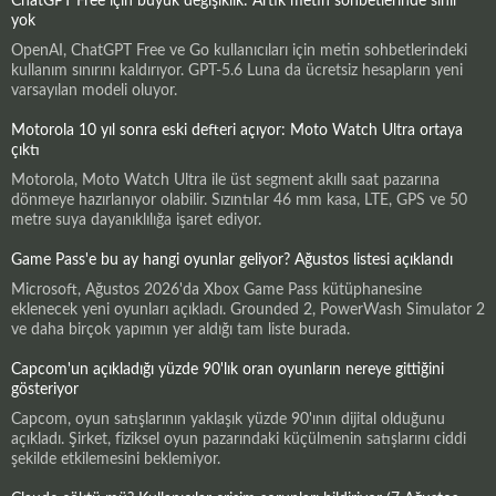
ChatGPT Free için büyük değişiklik: Artık metin sohbetlerinde sınır
yok
OpenAI, ChatGPT Free ve Go kullanıcıları için metin sohbetlerindeki
kullanım sınırını kaldırıyor. GPT-5.6 Luna da ücretsiz hesapların yeni
varsayılan modeli oluyor.
Motorola 10 yıl sonra eski defteri açıyor: Moto Watch Ultra ortaya
çıktı
Motorola, Moto Watch Ultra ile üst segment akıllı saat pazarına
dönmeye hazırlanıyor olabilir. Sızıntılar 46 mm kasa, LTE, GPS ve 50
metre suya dayanıklılığa işaret ediyor.
Game Pass'e bu ay hangi oyunlar geliyor? Ağustos listesi açıklandı
Microsoft, Ağustos 2026'da Xbox Game Pass kütüphanesine
eklenecek yeni oyunları açıkladı. Grounded 2, PowerWash Simulator 2
ve daha birçok yapımın yer aldığı tam liste burada.
Capcom'un açıkladığı yüzde 90'lık oran oyunların nereye gittiğini
gösteriyor
Capcom, oyun satışlarının yaklaşık yüzde 90'ının dijital olduğunu
açıkladı. Şirket, fiziksel oyun pazarındaki küçülmenin satışlarını ciddi
şekilde etkilemesini beklemiyor.