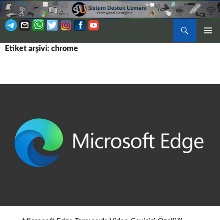
Ara
BIRINCI
Etiket arşivi: chrome
İÇERIĞE
MENÜ
ATLA