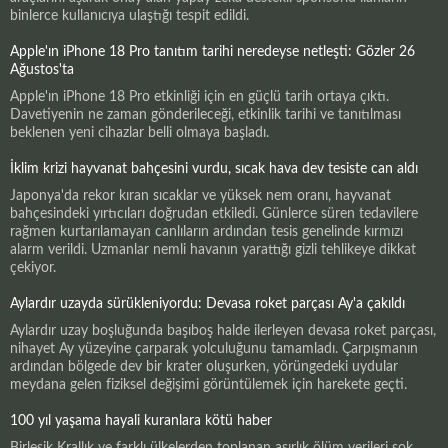
binlerce kullanıcıya ulaştığı tespit edildi.
Apple'ın iPhone 18 Pro tanıtım tarihi neredeyse netleşti: Gözler 26
Ağustos'ta
Apple'ın iPhone 18 Pro etkinliği için en güçlü tarih ortaya çıktı.
Davetiyenin ne zaman gönderileceği, etkinlik tarihi ve tanıtılması
beklenen yeni cihazlar belli olmaya başladı.
İklim krizi hayvanat bahçesini vurdu, sıcak hava dev tesiste can aldı
Japonya'da rekor kıran sıcaklar ve yüksek nem oranı, hayvanat
bahçesindeki yırtıcıları doğrudan etkiledi. Günlerce süren tedavilere
rağmen kurtarılamayan canlıların ardından tesis genelinde kırmızı
alarm verildi. Uzmanlar nemli havanın yarattığı gizli tehlikeye dikkat
çekiyor.
Aylardır uzayda sürükleniyordu: Devasa roket parçası Ay'a çakıldı
Aylardır uzay boşluğunda başıboş halde ilerleyen devasa roket parçası,
nihayet Ay yüzeyine çarparak yolculuğunu tamamladı. Çarpışmanın
ardından bölgede dev bir krater oluşurken, yörüngedeki uydular
meydana gelen fiziksel değişimi görüntülemek için harekete geçti.
100 yıl yaşama hayali kuranlara kötü haber
Birleşik Krallık ve farklı ülkelerden toplanan asırlık ölüm verileri şok