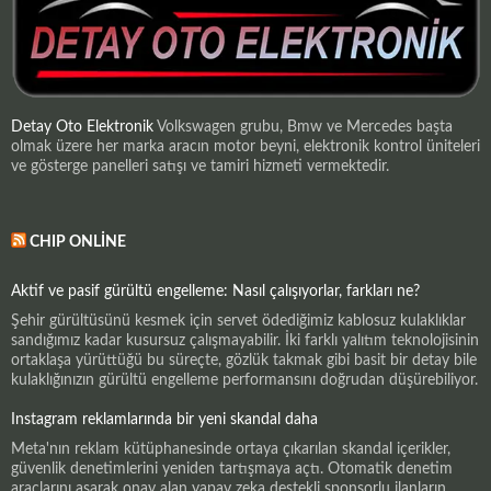
Detay Oto Elektronik
Volkswagen grubu, Bmw ve Mercedes başta
olmak üzere her marka aracın motor beyni, elektronik kontrol üniteleri
ve gösterge panelleri satışı ve tamiri hizmeti vermektedir.
CHIP ONLINE
Aktif ve pasif gürültü engelleme: Nasıl çalışıyorlar, farkları ne?
Şehir gürültüsünü kesmek için servet ödediğimiz kablosuz kulaklıklar
sandığımız kadar kusursuz çalışmayabilir. İki farklı yalıtım teknolojisinin
ortaklaşa yürüttüğü bu süreçte, gözlük takmak gibi basit bir detay bile
kulaklığınızın gürültü engelleme performansını doğrudan düşürebiliyor.
Instagram reklamlarında bir yeni skandal daha
Meta'nın reklam kütüphanesinde ortaya çıkarılan skandal içerikler,
güvenlik denetimlerini yeniden tartışmaya açtı. Otomatik denetim
araçlarını aşarak onay alan yapay zeka destekli sponsorlu ilanların