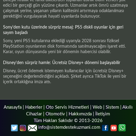
edici bir gerçeği gün yüzüne çıkardı. Uzmanlar artık ömrü uzatmaya
çalışmak yerine, yaşanan yılların kalitesini artırmaya odaklanılması
gerektiğini vurgulayarak hayati uyarılarda bulunuyor.
Sony'den kutu üzerinde sürpriz mesaj: PS5 diskli oyunlar için geri
sayım başladı
Sony, yeni PS5 kutularına eklediği uyarıyla 2028 sonrası fiziksel
PlayStation oyunlarının disk formatında satılmayacağını işaret etti.
Karar, oyun dünyasında yeni bir dönemin habercisi olabilir.
Disney'den sürpriz hamle: Ücretsiz Disney+ dönemi başlayabilir
Disney, ücret ödemek istemeyen kullanıcılar için ücretsiz Disney+
seçeneğini değerlendirdiğini açıkladı. Şirket ayrıca TikTok ile yeni bir
içerik ortaklığına imza attı.
Anasayfa
|
Haberler
|
Oto Servis Hizmetleri
|
Web
|
Sistem
|
Akıllı
Cihazlar
|
Otomotiv
|
Hakkımızda
|
İletişim
Tüm Hakları Saklıdır © 2013-2026
info@sistemdestekuzmani.com