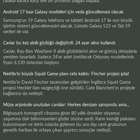
radikal karara karşı dev bir protesto dalgası başladı.
Android 17 bazı Galaxy modelleri için veda güncellemesi olacak
Samsung'un 19 Galaxy telefonu ve tableti Android 17 ile son büyük
işletim sistemi güncellemesini alacak. Listede Galaxy S23 ve Tab S9
serileri de var.
Caviar bu kez akıllı gözlüğü değiştirdi: 24 ayar altın kullandı
Caviar, Ray-Ban Wayfarer II akıllı gözlüklerini altın ve gümüş detaylarla
yeniden tasarladı. Sadece 24'er adet üretilecek Odyssey modellerinin
fiyatı 6.130 dolardan başlıyor.
Netflix’in büyük Squid Game planı rafa kalktı: Fincher projesi iptal
Netflix'in David Fincher tarafından geliştirilen İngilizce Squid Game
projesi Heckler'dan vazgeçtiği öne sürüldü. Cate Blanchett'ın projeyle
bağlantısı da netleşti.
Müze arşivinde unutulan canlılar: Herkes denizatı sanıyordu ama...
Bilgisayarlı tomografi cihazına giren 80 yıllık örnekler okyanus
yaşamına dair bilinmeyenleri gözler önüne serdi. Karın kemiği plakaları
bulunmayan ve derin sularda gizlenen bu sıra dışı canlı grubunun
genetik haritası ile ortaya çıkan şaşırtıcı sonuçlar netleşti.