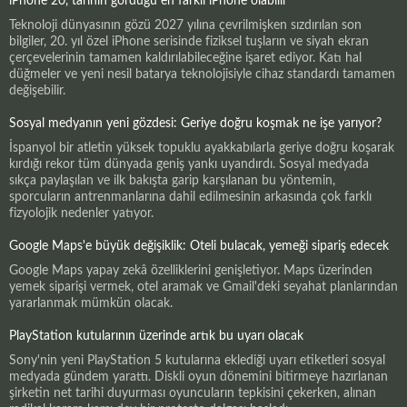
iPhone 20, tarihin gördüğü en farklı iPhone olabilir
Teknoloji dünyasının gözü 2027 yılına çevrilmişken sızdırılan son
bilgiler, 20. yıl özel iPhone serisinde fiziksel tuşların ve siyah ekran
çerçevelerinin tamamen kaldırılabileceğine işaret ediyor. Katı hal
düğmeler ve yeni nesil batarya teknolojisiyle cihaz standardı tamamen
değişebilir.
Sosyal medyanın yeni gözdesi: Geriye doğru koşmak ne işe yarıyor?
İspanyol bir atletin yüksek topuklu ayakkabılarla geriye doğru koşarak
kırdığı rekor tüm dünyada geniş yankı uyandırdı. Sosyal medyada
sıkça paylaşılan ve ilk bakışta garip karşılanan bu yöntemin,
sporcuların antrenmanlarına dahil edilmesinin arkasında çok farklı
fizyolojik nedenler yatıyor.
Google Maps'e büyük değişiklik: Oteli bulacak, yemeği sipariş edecek
Google Maps yapay zekâ özelliklerini genişletiyor. Maps üzerinden
yemek siparişi vermek, otel aramak ve Gmail'deki seyahat planlarından
yararlanmak mümkün olacak.
PlayStation kutularının üzerinde artık bu uyarı olacak
Sony'nin yeni PlayStation 5 kutularına eklediği uyarı etiketleri sosyal
medyada gündem yarattı. Diskli oyun dönemini bitirmeye hazırlanan
şirketin net tarihi duyurması oyuncuların tepkisini çekerken, alınan