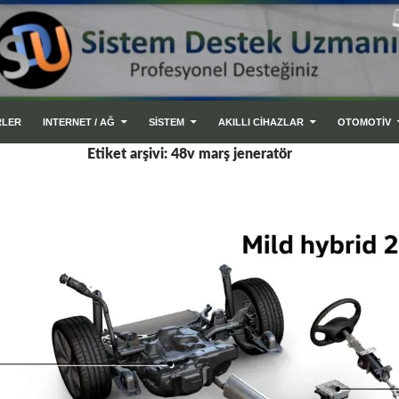
RLER
INTERNET / AĞ
SİSTEM
AKILLI CIHAZLAR
OTOMOTİV
Etiket arşivi: 48v marş jeneratör