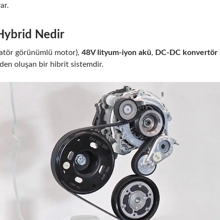
ar.
Hybrid Nedir
natör görünümlü motor),
48V lityum-iyon akü
,
DC-DC konvertör
den oluşan bir hibrit sistemdir.