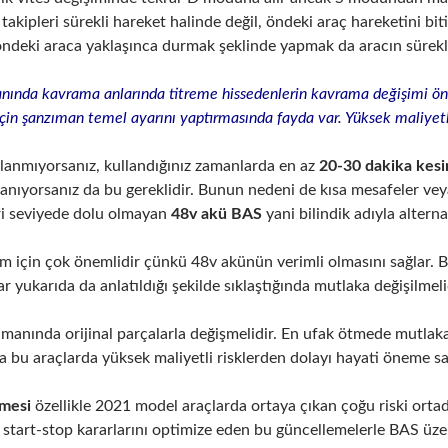
e takipleri sürekli hareket halinde değil, öndeki araç hareketini b
 öndeki araca yaklaşınca durmak şeklinde yapmak da aracın sürekl
nında kavrama anlarında titreme hissedenlerin kavrama değişimi 
için şanzıman temel ayarını yaptırmasında fayda var. Yüksek maliy
llanmıyorsanız, kullandığınız zamanlarda en az
20-30 dakika kesin
anıyorsanız da bu gereklidir. Bunun nedeni de kısa mesafeler ve
eri seviyede dolu olmayan
48v akü BAS
yani bilindik adıyla altern
em için çok önemlidir çünkü 48v akünün verimli olmasını sağlar.
ar yukarıda da anlatıldığı şekilde sıklaştığında mutlaka değişilmeli
amanında orijinal parçalarla değişmelidir. En ufak ötmede mutlak
 bu araçlarda yüksek maliyetli risklerden dolayı hayati öneme sa
emesi
özellikle 2021 model araçlarda ortaya çıkan çoğu riski ortada
e start-stop kararlarını optimize eden bu güncellemelerle BAS üzer