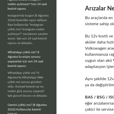
neden açılmıyor? Son 24 saat
Arızalar N
kesinti raporu
Instagram'da bugün (8 Ağustos
Bu araçlarda en
2026) kesintiler rapor ediliyor.
sisteme sahip ol
Bazı kullanıcılar "Instagram
çöktü mü? Instagram neden
açılmıyor?" sorularının yanıtını
Bu 12v kısıtlı v
arıyor. İşte son 24 saat kesinti
aküler daha hızl
raporu ve detaylar...
Volkswagen araç
WhatsApp çöktü mü? 8
kullanmanıza ra
Ağustos’ta erişim sorunu
uygun olan akü
yaşayanlar için son 24 saat
kesinti raporu
adaptasyon işlem
WhatsApp çöktü mü? 8
Ağustos'ta WhatsApp Web
Aynı şekilde 12v
çöktü mü sorusu gündem
ya da değiştirilm
oldu. Küresel kesinti var mı,
neden giriş sorunu yaşandı?
İşte güncel durum ve detaylar.
BAS / BSG / ISG
eğer arızalanırs
Gemini çöktü mü? (8 Ağustos
çekici ile servi
2026) Kullanıcılar kesinti
bildirdi