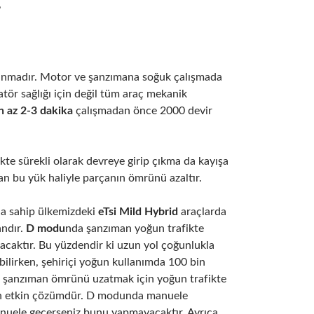
?
zlanmadır. Motor ve şanzımana soğuk çalışmada
atör sağlığı için değil tüm araç mekanik
n az 2-3 dakika
çalışmadan önce 2000 devir
ikte sürekli olarak devreye girip çıkma da kayışa
an bu yük haliyle parçanın ömrünü azaltır.
a sahip ülkemizdeki
eTsi Mild Hybrid
araçlarda
andır.
D modu
nda şanzıman yoğun trafikte
ınacaktır. Bu yüzdendir ki uzun yol çoğunlukla
ebilirken, şehiriçi yoğun kullanımda 100 bin
e şanzıman ömrünü uzatmak için yoğun trafikte
 etkin çözümdür. D modunda manuele
anuele geçerseniz bunu yapmayacaktır. Ayrıca