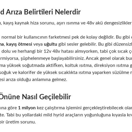
 Arıza Belirtileri Nelerdir
kayış kaynak hiza sorunu, aşırı ısınma ve 48v akü dengesizlikleri ön
normal bir kullanıcının farketmesi pek de kolay değildir. Bu gib
ma
,
kayış ötmesi
veya
uğultu
gibi sesler gelebilir. Bu gibi düzen
 dolu ve herhangi bir 12v 48v hatası almıyorken, tabi çok sıcak 
rmiyorsa, şüphelenmeye başlayabilirsiniz. Ancak genel olarak
ima yüksek soğutmada aktifken, koltuk ısıtma, direksiyon ısıtma gi
a soğuk ve kalorifer de yüksek sıcaklıkta ısıtma yaparken süzül
si arıza olduğu anlamına gelmez.
 Önüne Nasıl Geçilebilir
sına göre
1 milyon
kez çalıştırma işlemini gerçekleştirebilecek ol
te. Tabi bu yollardaki mild hyrid araçların yoğunluğuna kıyasla kr
bir üretim sorunu.