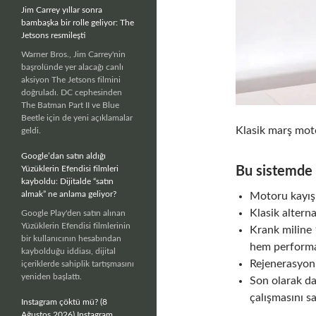
Jim Carrey yıllar sonra
bambaşka bir rolle geliyor: The
Jetsons resmileşti
Warner Bros., Jim Carrey'nin
başrolünde yer alacağı canlı
aksiyon The Jetsons filmini
doğruladı. DC cephesinden
The Batman Part II ve Blue
Beetle için de yeni açıklamalar
Klasik marş moto
geldi.
Google’dan satın aldığı
Bu sistemde b
Yüzüklerin Efendisi filmleri
kayboldu: Dijitalde “satın
almak” ne anlama geliyor?
Motoru kayış ü
Klasik alterna
Google Play'den satın alınan
Yüzüklerin Efendisi filmlerinin
Krank miline 
bir kullanıcının hesabından
hem performan
kaybolduğu iddiası, dijital
Rejenerasyon ö
içeriklerde sahiplik tartışmasını
yeniden başlattı.
Son olarak da
çalışmasını sa
Instagram çöktü mü? (8
Ağustos 2026) Instagram