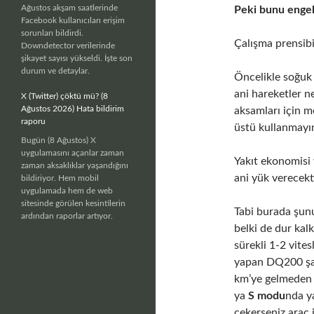
Ağustos akşam saatlerinde
Peki bunu engel
Facebook kullanıcıları erişim
sorunları bildirdi.
Çalışma prensib
Downdetector verilerinde
şikayet sayısı yükseldi. İşte son
durum ve detaylar.
Öncelikle soğuk 
ani hareketler n
X (Twitter) çöktü mü? (8
Ağustos 2026) Hata bildirim
aksamları için m
raporu
üstü kullanmayı
Bugün (8 Ağustos) X
uygulamasını açanlar zaman
Yakıt ekonomisi 
zaman aksaklıklar yaşandığını
ani yük verecekt
bildiriyor. Hem mobil
uygulamada hem de web
sitesinde görülen kesintilerin
Tabi burada şun
ardından raporlar artıyor.
belki de dur kal
sürekli 1-2 vites
yapan DQ200 şa
km’ye gelmeden 
ya
S modu
nda y
çekerseniz araç