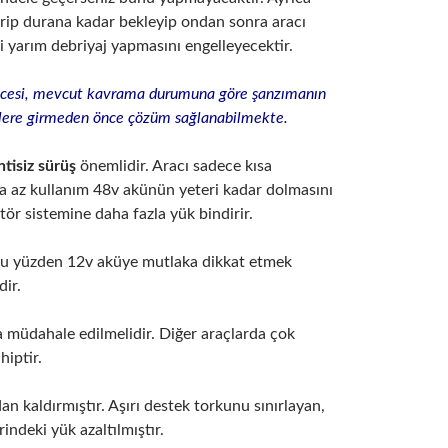
itirip durana kadar bekleyip ondan sonra aracı
i yarım debriyaj yapmasını engelleyecektir.
öncesi, mevcut kavrama durumuna göre şanzımanın
etlere girmeden önce çözüm sağlanabilmekte.
tisiz sürüş
önemlidir. Aracı sadece kısa
ya az kullanım 48v akünün yeteri kadar dolmasını
atör sistemine daha fazla yük bindirir.
 Bu yüzden 12v aküye mutlaka dikkat etmek
dir.
a müdahale edilmelidir. Diğer araçlarda çok
hiptir.
n kaldırmıştır. Aşırı destek torkunu sınırlayan,
indeki yük azaltılmıştır.