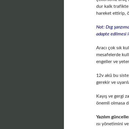
dur kalk trafikt
hareket ettirip,
Not: Dsg şanzıma
adapte edilmesi 
Aracı çok sık ku
mesafelerde kull
engeller ve yet
12v akü bu sist
gerekir ve uyarıl
Kayış ve gergi z
önemli olmasa da
Yazılım güncell
ısı yönetimini v