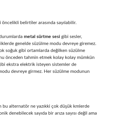
celikli belirtiler arasında sayılabilir.
i durumlarda
metal sürtme sesi
gibi sesler,
sizliklerde genelde süzülme modu devreye giremez.
çok soğuk gibi ortamlarda değilken süzülme
 bunu önceden tahmin etmek kolay kolay mümkün
bi ekstra elektrik isteyen sistemler de
me modu devreye girmez. Her süzülme modunun
an bu alternatör ne yazıkki çok düşük kmlerde
onik denebilecek sayıda bir arıza sayısı değil ama