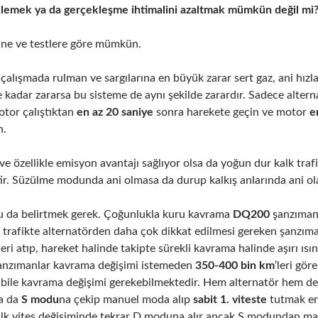
lemek ya da gerçekleşme ihtimalini azaltmak mümkün değil mi
ine ve testlere göre mümkün.
çalışmada rulman ve sargılarına en büyük zarar sert gaz, ani hı
e kadar zararsa bu sisteme de aynı şekilde zarardır. Sadece altern
otor çalıştıktan
en az 20 saniye
sonra harekete geçin ve motor
e
n.
ve özellikle emisyon avantajı sağlıyor olsa da yoğun dur kalk traf
ir. Süzülme modunda ani olmasa da durup kalkış anlarında ani ol
u da belirtmek gerek. Çoğunlukla kuru kavrama
DQ200
şanzıman
k trafikte alternatörden daha çok dikkat edilmesi gereken şanzım
leri atıp, hareket halinde takipte sürekli kavrama halinde aşırı ıs
nzımanlar kavrama değişimi istemeden
350-400 bin km
‘leri gör
bile kavrama değişimi gerekebilmektedir. Hem alternatör hem d
a da
S modu
na çekip manuel moda alıp
sabit 1. viteste
tutmak en
 ilk vites değişiminde tekrar D moduna alır ancak S modundan m