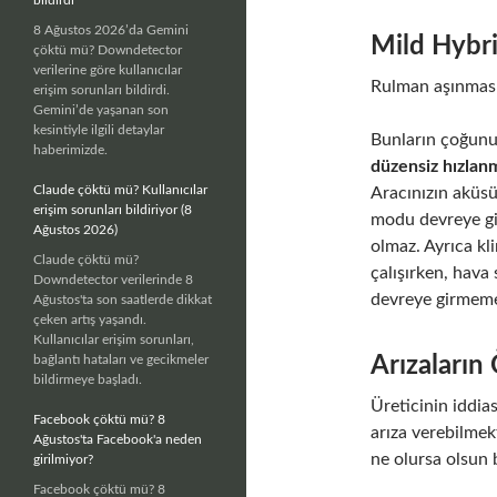
8 Ağustos 2026’da Gemini
Mild Hybrid
çöktü mü? Downdetector
verilerine göre kullanıcılar
Rulman aşınması, 
erişim sorunları bildirdi.
Gemini’de yaşanan son
kesintiyle ilgili detaylar
Bunların çoğunu 
haberimizde.
düzensiz hızlan
Claude çöktü mü? Kullanıcılar
Aracınızın aküsü
erişim sorunları bildiriyor (8
modu devreye gi
Ağustos 2026)
olmaz. Ayrıca kl
Claude çöktü mü?
çalışırken, hav
Downdetector verilerinde 8
devreye girmeme
Ağustos'ta son saatlerde dikkat
çeken artış yaşandı.
Kullanıcılar erişim sorunları,
Arızaların
bağlantı hataları ve gecikmeler
bildirmeye başladı.
Üreticinin iddia
Facebook çöktü mü? 8
arıza verebilmek
Ağustos'ta Facebook'a neden
ne olursa olsun 
girilmiyor?
Facebook çöktü mü? 8