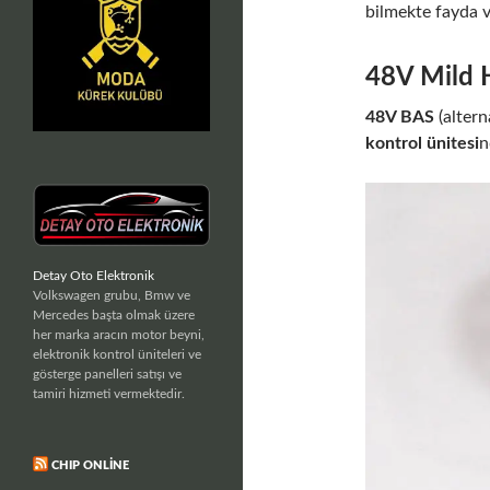
bilmekte fayda v
48V Mild 
48V BAS
(alter
kontrol ünitesi
n
Detay Oto Elektronik
Volkswagen grubu, Bmw ve
Mercedes başta olmak üzere
her marka aracın motor beyni,
elektronik kontrol üniteleri ve
gösterge panelleri satışı ve
tamiri hizmeti vermektedir.
CHIP ONLINE