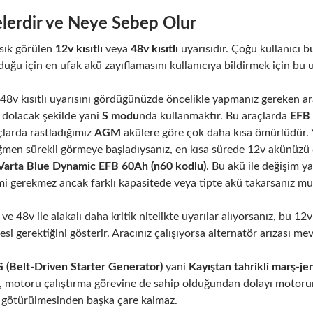
elerdir ve Neye Sebep Olur
 sık görülen
12v kısıtlı
veya
48v kısıtlı
uyarısıdır. Çoğu kullanıcı bu
duğu için en ufak akü zayıflamasını kullanıcıya bildirmek için bu u
e 48v kısıtlı uyarısını gördüğünüzde öncelikle yapmanız gereken
ı dolacak şekilde yani
S modu
nda kullanmaktır. Bu araçlarda
EFB
larda rastladığımız
AGM
akülere göre çok daha kısa ömürlüdür. Yan
ğmen sürekli görmeye başladıysanız, en kısa sürede 12v akünüzü 
Varta Blue Dynamic EFB 60Ah
(n60 kodlu)
. Bu akü ile değişim y
i gerekmez ancak farklı kapasitede veya tipte akü takarsanız mu
 ve 48v ile alakalı daha kritik nitelikte uyarılar alıyorsanız, bu 
esi gerektiğini gösterir. Aracınız çalışıyorsa alternatör arızası mev
 (Belt-Driven Starter Generator)
yani
Kayıştan tahrikli marş-j
a, motoru çalıştırma görevine de sahip olduğundan dolayı motoru
se götürülmesinden başka çare kalmaz.