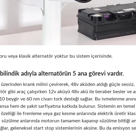
ru veya klasik alternatör yoktur bu sistem içerisinde.
ilindik adıyla alternatörün 5 ana görevi vardır.
zerinden krank milini çevirerek, 48v aküden aldığı güçle sessiz, hı
tör gibi araç çalışırken 12v aküyü 48v akü ile beraber besler ve ar
10 beygir ve 60 nm civarı tork desteği sağlar. Bu ivmelenme anın
sa hem de yakıt sarfiyatına katkıda bulunur. Sistemin en temel ö
zelliği ile frenleme veya gaz kesme anlarında elektrik üretir klasi
 süzülme anlarında motorun tamamen kapanıp süzülme bittiği an 
ğlar, geleneksel start stop sistemlerinin aksine. Bu da emisyon sev