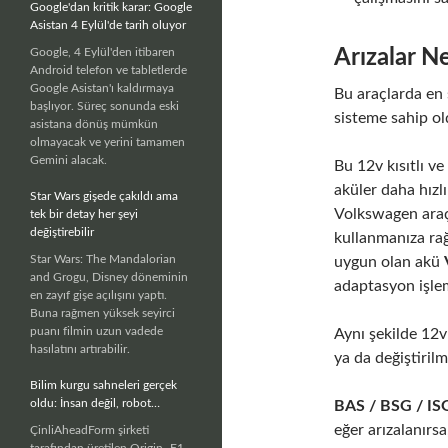
Google'dan kritik karar: Google
Asistan 4 Eylül'de tarih oluyor
Google, 4 Eylül'den itibaren
Arızalar N
Android telefon ve tabletlerde
Google Asistan'ı kaldırmaya
Bu araçlarda en
başlıyor. Süreç sonunda eski
sisteme sahip ol
asistana dönüş mümkün
olmayacak ve yerini tamamen
Gemini alacak.
Bu 12v kısıtlı v
aküler daha hızl
Star Wars gişede çakıldı ama
Volkswagen araç
tek bir detay her şeyi
değiştirebilir
kullanmanıza ra
Star Wars: The Mandalorian
uygun olan akü
and Grogu, Disney döneminin
adaptasyon işlem
en zayıf gişe açılışını yaptı.
Buna rağmen yüksek seyirci
puanı filmin uzun vadede
Aynı şekilde 12v
hasılatını artırabilir.
ya da değiştirilm
Bilim kurgu sahneleri gerçek
oldu: İnsan değil, robot…
BAS / BSG / ISG
eğer arızalanırs
ÇinliAheadForm şirketi