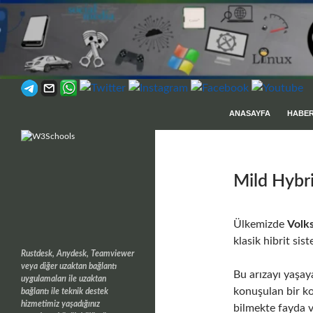
Ara
İÇERIĞE ATLA
ANASAYFA
HABE
Profesyonel Desteğiniz
Mild Hybri
Ülkemizde
Volk
klasik hibrit sis
Rustdesk, Anydesk, Teamviewer
veya diğer uzaktan bağlantı
Bu arızayı yaşa
uygulamaları ile uzaktan
konuşulan bir ko
bağlantı ile teknik destek
hizmetimiz yaşadığınız
bilmekte fayda v