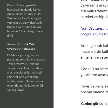
çekerseniz araç
Devam filmleri genelde
beklentilerin altında kalıyor.
dur kalk trafikt
Ancak Blade Runner 2049,
hareket ettirip,
Terminator 2 ve Aliens gibi
yapımlar bu algıyı değiştirdi.
İşte ilk filmden daha başarılı
Not: Dsg şanzıma
bulunan 5 bilim kurgu devam
adapte edilmesi 
filmi.
Astronotları artık Tesla
Aracı çok sık ku
Cybertruck koruyacak
mesafelerde kull
Defalarca geri çağrılan ve
engeller ve yet
paslanma sorunlarıyla tartışılan
Tesla Cybertruck, fırlatma
sahasında acil durum tahliye
12v akü bu sist
aracı olarak seçildi. Tank gibi
gerekir ve uyarıl
ağır zırhlıların yerini alan
model, astronotların hayatını
olası kriz anında korumak için
Kayış ve gergi z
sahaya iniyor.
önemli olmasa da
Yazılım güncell