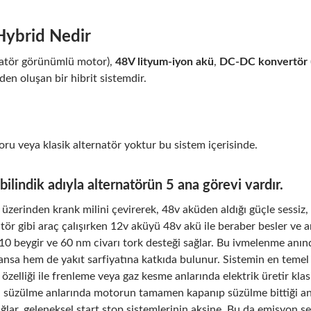
Hybrid Nedir
natör görünümlü motor),
48V lityum-iyon akü
,
DC-DC konvertör
den oluşan bir hibrit sistemdir.
ru veya klasik alternatör yoktur bu sistem içerisinde.
ilindik adıyla alternatörün 5 ana görevi vardır.
zerinden krank milini çevirerek, 48v aküden aldığı güçle sessiz, hı
tör gibi araç çalışırken 12v aküyü 48v akü ile beraber besler ve ar
10 beygir ve 60 nm civarı tork desteği sağlar. Bu ivmelenme anın
sa hem de yakıt sarfiyatına katkıda bulunur. Sistemin en temel ö
zelliği ile frenleme veya gaz kesme anlarında elektrik üretir klasi
 süzülme anlarında motorun tamamen kapanıp süzülme bittiği an 
ğlar, geleneksel start stop sistemlerinin aksine. Bu da emisyon sev