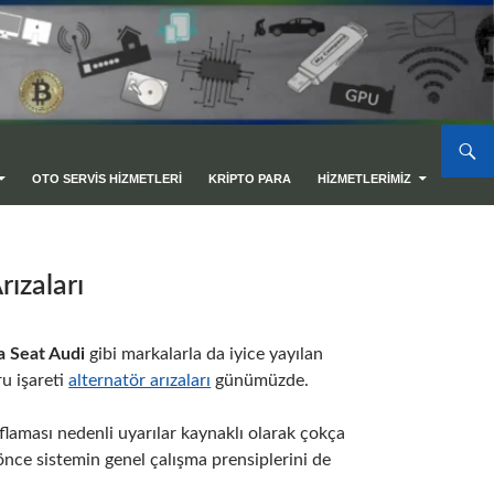
OTO SERVIS HIZMETLERI
KRIPTO PARA
HIZMETLERIMIZ
ızaları
 Seat Audi
gibi markalarla da iyice yayılan
u işareti
alternatör arızaları
günümüzde.
laması nedenli uyarılar kaynaklı olarak çokça
nce sistemin genel çalışma prensiplerini de