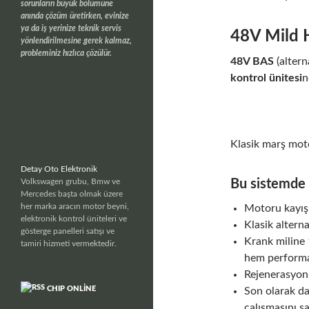
sorunların büyük bölümüne
anında çözüm üretirken, evinize
ya da iş yerinize teknik servis
48V Mild 
yönlendirilmesine gerek kalmaz,
probleminiz hızlıca çözülür.
48V BAS
(alter
kontrol ünitesi
n
Klasik marş moto
Detay Oto Elektronik
Volkswagen grubu, Bmw ve
Bu sistemde b
Mercedes başta olmak üzere
her marka aracın motor beyni,
Motoru kayış ü
elektronik kontrol üniteleri ve
Klasik alterna
gösterge panelleri satışı ve
Krank miline 
tamiri hizmeti vermektedir.
hem performan
Rejenerasyon ö
CHIP ONLINE
Son olarak da
çalışmasını sa