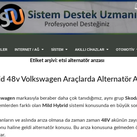
RLER
INTERNET / AĞ
SİSTEM
AKILLI CIHAZLAR
OTOMOTİV
Etiket arşivi: etsi alternatör arızası
d 48v Volkswagen Araçlarda Alternatör Ar
swagen
markasıyla beraber daha çok tanıdığımız, aynı grup
Skoda
temlerden farklı olan
Mild Hybrid
sistemi konusunda en büyük sor
yanların ve aslında arıza olmasa da zaman zaman
48V
akünün zayıf
nu haline geldi alternatör konusu. Bu arıza konusuna gelmeden ö
ar.