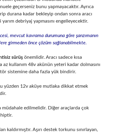
anuele geçerseniz bunu yapmayacaktır. Ayrıca
itirip durana kadar bekleyip ondan sonra aracı
i yarım debriyaj yapmasını engelleyecektir.
öncesi, mevcut kavrama durumuna göre şanzımanın
etlere girmeden önce çözüm sağlanabilmekte.
tisiz sürüş
önemlidir. Aracı sadece kısa
ya az kullanım 48v akünün yeteri kadar dolmasını
atör sistemine daha fazla yük bindirir.
 Bu yüzden 12v aküye mutlaka dikkat etmek
dir.
a müdahale edilmelidir. Diğer araçlarda çok
hiptir.
n kaldırmıştır. Aşırı destek torkunu sınırlayan,