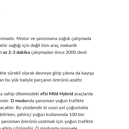
?
zlanmadır. Motor ve şanzımana soğuk çalışmada
atör sağlığı için değil tüm araç mekanik
n az 2-3 dakika
çalışmadan önce 2000 devir
ikte sürekli olarak devreye girip çıkma da kayışa
an bu yük haliyle parçanın ömrünü azaltır.
a sahip ülkemizdeki
eTsi Mild Hybrid
araçlarda
andır.
D modu
nda şanzıman yoğun trafikte
ınacaktır. Bu yüzdendir ki uzun yol çoğunlukla
ebilirken, şehiriçi yoğun kullanımda 100 bin
e şanzıman ömrünü uzatmak için yoğun trafikte
 etkin çözümdür. D modunda manuele