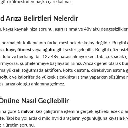
se götürülmesinden başka çare kalmaz.
 Arıza Belirtileri Nelerdir
kayış kaynak hiza sorunu, aşırı ısınma ve 48v akü dengesizlikleri ön
normal bir kullanıcının farketmesi pek de kolay değildir. Bu gib
ma
,
kayış ötmesi
veya
uğultu
gibi sesler gelebilir. Bu gibi düzen
 dolu ve herhangi bir 12v 48v hatası almıyorken, tabi çok sıcak 
rmiyorsa, şüphelenmeye başlayabilirsiniz. Ancak genel olarak
ima yüksek soğutmada aktifken, koltuk ısıtma, direksiyon ısıtma gi
a soğuk ve kalorifer de yüksek sıcaklıkta ısıtma yaparken süzül
si arıza olduğu anlamına gelmez.
 Önüne Nasıl Geçilebilir
sına göre
1 milyon
kez çalıştırma işlemini gerçekleştirebilecek ol
te. Tabi bu yollardaki mild hyrid araçların yoğunluğuna kıyasla kr
bir üretim sorunu.