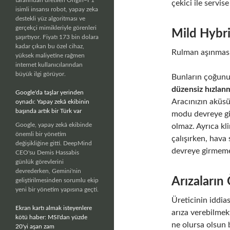
tarafından üretilen Origin–F1
çekici ile servi
isimli insansı robot, yapay zeka
destekli yüz algoritması ve
gerçekçi mimikleriyle görenleri
Mild Hybrid
şaşırtıyor. Fiyatı 173 bin dolara
kadar çıkan bu özel cihaz,
Rulman aşınması, 
yüksek maliyetine rağmen
internet kullanıcılarından
büyük ilgi görüyor.
Bunların çoğunu 
düzensiz hızlan
Google'da taşlar yerinden
Aracınızın aküsü
oynadı: Yapay zekâ ekibinin
başında artık bir Türk var
modu devreye gi
Google, yapay zekâ ekibinde
olmaz. Ayrıca kl
önemli bir yönetim
çalışırken, hav
değişikliğine gitti. DeepMind
devreye girmeme
CEO'su Demis Hassabis
günlük görevlerini
devrederken, Gemini'nin
Arızaların
geliştirilmesinden sorumlu ekip
yeni bir yönetim yapısına geçti.
Üreticinin iddia
Ekran kartı almak isteyenlere
arıza verebilmek
kötü haber: MSI'dan yüzde
ne olursa olsun 
20'yi aşan zam