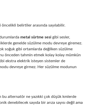
celikli belirtiler arasında sayılabilir.
i durumlarda
metal sürtme sesi
gibi sesler,
sizliklerde genelde süzülme modu devreye giremez.
çok soğuk gibi ortamlarda değilken süzülme
 bunu önceden tahmin etmek kolay kolay mümkün
bi ekstra elektrik isteyen sistemler de
me modu devreye girmez. Her süzülme modunun
an bu alternatör ne yazıkki çok düşük kmlerde
onik denebilecek sayıda bir arıza sayısı değil ama