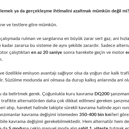
lemek ya da gerçekleşme ihtimalini azaltmak mümkün değil mi
ine ve testlere göre mümkün.
çalışmada rulman ve sargılarına en büyük zarar sert gaz, ani hı
e kadar zararsa bu sisteme de aynı şekilde zarardır. Sadece altern
otor çalıştıktan
en az 20 saniye
sonra harekete geçin ve motor
e
n.
ve özellikle emisyon avantajı sağlıyor olsa da yoğun dur kalk traf
ir. Süzülme modunda ani olmasa da durup kalkış anlarında ani ol
u da belirtmek gerek. Çoğunlukla kuru kavrama
DQ200
şanzıman
k trafikte alternatörden daha çok dikkat edilmesi gereken şanzım
leri atıp, hareket halinde takipte sürekli kavrama halinde aşırı ıs
nzımanlar kavrama değişimi istemeden
350-400 bin km
‘leri gör
bile kavrama değişimi gerekebilmektedir. Hem alternatör hem d
a da
S modu
na çekip manuel moda alıp
sabit 1. viteste
tutmak en