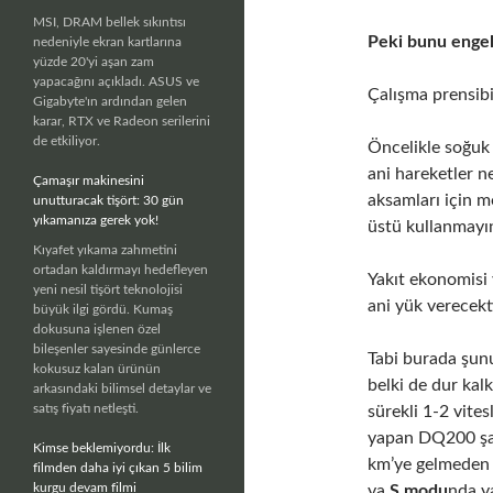
MSI, DRAM bellek sıkıntısı
Peki bunu engel
nedeniyle ekran kartlarına
yüzde 20'yi aşan zam
yapacağını açıkladı. ASUS ve
Çalışma prensib
Gigabyte'ın ardından gelen
karar, RTX ve Radeon serilerini
de etkiliyor.
Öncelikle soğuk 
ani hareketler n
Çamaşır makinesini
aksamları için m
unutturacak tişört: 30 gün
yıkamanıza gerek yok!
üstü kullanmayı
Kıyafet yıkama zahmetini
ortadan kaldırmayı hedefleyen
Yakıt ekonomisi 
yeni nesil tişört teknolojisi
ani yük verecekt
büyük ilgi gördü. Kumaş
dokusuna işlenen özel
bileşenler sayesinde günlerce
Tabi burada şun
kokusuz kalan ürünün
belki de dur kal
arkasındaki bilimsel detaylar ve
satış fiyatı netleşti.
sürekli 1-2 vites
yapan DQ200 şa
Kimse beklemiyordu: İlk
km’ye gelmeden 
filmden daha iyi çıkan 5 bilim
kurgu devam filmi
ya
S modu
nda y