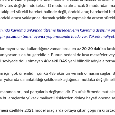
 ilk vites değişiminde tekrar D moduna alır ancak S modundan m
e takipleri sürekli hareket halinde değil, öndeki araç hareketini b
 öndeki araca yaklaşınca durmak şeklinde yapmak da aracın sürekl
nında kavrama anlarında titreme hissedenlerin kavrama değişimi 
için şanzıman temel ayarını yaptırmasında fayda var. Yüksek maliy
llanmıyorsanız, kullandığınız zamanlarda en az
20-30 dakika kesin
anıyorsanız da bu gereklidir. Bunun nedeni de kısa mesafeler ve
eri seviyede dolu olmayan
48v akü BAS
yani bilindik adıyla altern
em için çok önemlidir çünkü 48v akünün verimli olmasını sağlar.
ar yukarıda da anlatıldığı şekilde sıklaştığında mutlaka değişilmeli
amanında orijinal parçalarla değişmelidir. En ufak ötmede mutlak
 bu araçlarda yüksek maliyetli risklerden dolayı hayati öneme sa
emesi
özellikle 2021 model araçlarda ortaya çıkan çoğu riski ortada