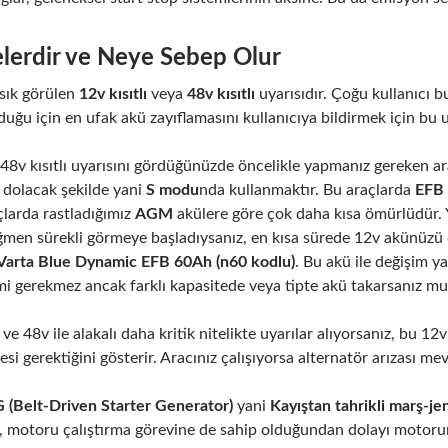
elerdir ve Neye Sebep Olur
 sık görülen
12v kısıtlı
veya
48v kısıtlı
uyarısıdır. Çoğu kullanıcı bu
duğu için en ufak akü zayıflamasını kullanıcıya bildirmek için bu u
e 48v kısıtlı uyarısını gördüğünüzde öncelikle yapmanız gereken
ı dolacak şekilde yani
S modu
nda kullanmaktır. Bu araçlarda
EFB
larda rastladığımız
AGM
akülere göre çok daha kısa ömürlüdür. Yan
ğmen sürekli görmeye başladıysanız, en kısa sürede 12v akünüzü 
Varta Blue Dynamic EFB 60Ah
(n60 kodlu)
. Bu akü ile değişim y
i gerekmez ancak farklı kapasitede veya tipte akü takarsanız mu
 ve 48v ile alakalı daha kritik nitelikte uyarılar alıyorsanız, bu 
esi gerektiğini gösterir. Aracınız çalışıyorsa alternatör arızası mev
 (Belt-Driven Starter Generator)
yani
Kayıştan tahrikli marş-j
a, motoru çalıştırma görevine de sahip olduğundan dolayı motoru