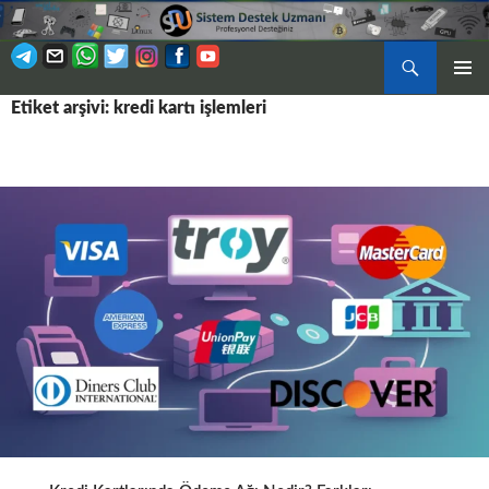
Ara
BIRINCI
Etiket arşivi: kredi kartı işlemleri
İÇERIĞE
MENÜ
ATLA