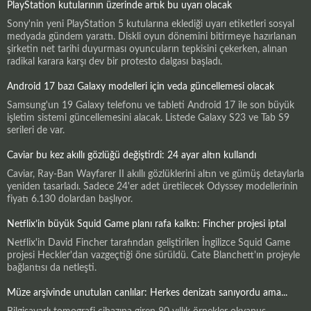
PlayStation kutularının üzerinde artık bu uyarı olacak
Sony'nin yeni PlayStation 5 kutularına eklediği uyarı etiketleri sosyal
medyada gündem yarattı. Diskli oyun dönemini bitirmeye hazırlanan
şirketin net tarihi duyurması oyuncuların tepkisini çekerken, alınan
radikal karara karşı dev bir protesto dalgası başladı.
Android 17 bazı Galaxy modelleri için veda güncellemesi olacak
Samsung'un 19 Galaxy telefonu ve tableti Android 17 ile son büyük
işletim sistemi güncellemesini alacak. Listede Galaxy S23 ve Tab S9
serileri de var.
Caviar bu kez akıllı gözlüğü değiştirdi: 24 ayar altın kullandı
Caviar, Ray-Ban Wayfarer II akıllı gözlüklerini altın ve gümüş detaylarla
yeniden tasarladı. Sadece 24'er adet üretilecek Odyssey modellerinin
fiyatı 6.130 dolardan başlıyor.
Netflix’in büyük Squid Game planı rafa kalktı: Fincher projesi iptal
Netflix'in David Fincher tarafından geliştirilen İngilizce Squid Game
projesi Heckler'dan vazgeçtiği öne sürüldü. Cate Blanchett'ın projeyle
bağlantısı da netleşti.
Müze arşivinde unutulan canlılar: Herkes denizatı sanıyordu ama...