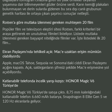
Bilgisayarlı tomografi cihazına giren 80 yıllık örnekler okyanus
yaşamına dair bilinmeyenleri gözler önüne serdi. Karın kemiği plakaları
bulunmayan ve derin sularda gizlenen bu sıra dışı canlı grubunun
genetik haritası ile ortaya çıkan şaşırtıcı sonuçlar netleşti.
Rotten'a göre mutlaka izlenmesi gereken muhteşem 20 film
Popüler film ve televizyon eleştiri sitesi Rotten, farklı kriterleri bir
araya getirerek en unutulmaz filmleri listeliyor. Listede mutlaka
izlenmesi gereken başyapıt niteliğinde filmler var. İşte listedeki ilk 20
film...
Ekran Paylaşımı'nda tehlikeli açık: Mac'e uzaktan erişim mümkün
olabiliyordu
Apple, macOS Tahoe, Sequoia ve Sonoma'daki ciddi Ekran Paylaşımı
açığını kapattı. Açık, saldırganların şifresiz şekilde Mac'e erişmesine yol
açabiliyordu.
Katlanabilir telefonda incelik yarışı kızıştı: HONOR Magic V6
Türkiye'de
HONOR Magic V6 Türkiye'de satışa çıktı. 8,75 mm kalınlığındaki
katlanabilir telefon 6.660 mAh batarya, Snapdragon 8 Elite Gen 5 ve
120 Hz ekranlarla geliyor.