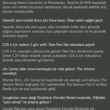
Samsung Heavy Industries ve Mousterian, Texas'ta 50 MW kapasiteli
yüzer veri merkezi kurmaya hazırlanıyor. Ancak eyaletteki elektrik krizi
planları zorlaştırabilir.
OpenAI, yeni modeli Astra için frene bastı: Siber saldırı eşiğini geçti
OpenAI, Astra adlı yeni yapay zeka modelinin kritik siber güvenlik
eşiğine ulaşmasının ardından bazı çalışmaları durdurdu ve ek güvenlik
önlemleri başlattı.
GTA 6 için sadece 5 gün yetti: Take-Two bile rakamlara şaşırdı
GTA 6 ön siparişleri yalnızca beş günde Take-Two yönetimini şaşırttı.
Şirket 1,39 milyar dolarlık çeyrek açıklarken GTA 6 için milyarlarca
dolarlık satış tahminleri gündemde.
Jim Carrey yıllar sonra bambaşka bir rolle geliyor: The Jetsons
resmileşti
Warner Bros., Jim Carrey'nin başrolünde yer alacağı canlı aksiyon The
Jetsons filmini doğruladı. DC cephesinden The Batman Part II ve Blue
Beetle için de yeni açıklamalar geldi.
Google’dan satın aldığı Yüzüklerin Efendisi filmleri kayboldu: Dijitalde
“satın almak” ne anlama geliyor?
Google Play'den satın alınan Yüzüklerin Efendisi filmlerinin bir