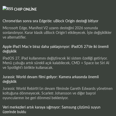
CHIP ONLINE
Chrome’dan sonra sıra Edge’de: uBlock Origin desteği bitiyor
Microsoft Edge, Manifest V2 uzantı desteğini 2026 sonunda
sonlandırıyor. Karar klasik uBlock Origin'i etkileyecek. İşte değişiklikler
ve alternatifler.
Apple iPad’i Mac’e biraz daha yaklaştırıyor: iPadOS 27’de iki önemli
değişiklik
iPadOS 27, iPad kullanımını değiştirecek iki sistem özelliği getiriyor.
Menü çubuğu artık sürekli açık kalabilecek, CMD + Space ise Siri AI
ve Spotlight'ı birlikte kullanacak.
Jurassic World devam filmi geliyor: Kamera arkasında önemli
değişiklik
Jurassic World Rebirth'ün devam filminde Gareth Edwards yönetmen
koltuğuna dönmeyecek. Scarlett Johansson ve diğer başrol
oyuncularının ise geri dönmesi bekleniyor.
Veri merkezleri artık karaya sığmıyor: Samsung çözümü suyun
üzerinde buldu