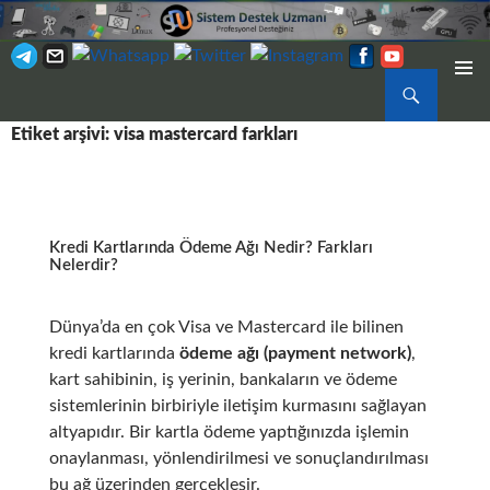
Ara
BIRINCI
İÇERIĞE
MENÜ
Etiket arşivi: visa mastercard farkları
ATLA
Kredi Kartlarında Ödeme Ağı Nedir? Farkları
Nelerdir?
Dünya’da en çok Visa ve Mastercard ile bilinen
kredi kartlarında
ödeme ağı (payment network)
,
kart sahibinin, iş yerinin, bankaların ve ödeme
sistemlerinin birbiriyle iletişim kurmasını sağlayan
altyapıdır. Bir kartla ödeme yaptığınızda işlemin
onaylanması, yönlendirilmesi ve sonuçlandırılması
bu ağ üzerinden gerçekleşir.