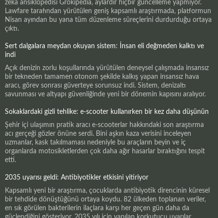
zeka ansiklopedisi Grokipedia, aylardır hiçbir güncelleme yapmıyor.
Lawfare tarafından yürütülen geniş kapsamlı araştırmada, platformun
Nisan ayından bu yana tüm düzenleme süreçlerini durdurduğu ortaya
çıktı.
Sert dalgalara meydan okuyan sistem: İnsan eli değmeden kalktı ve
indi
Açık denizin zorlu koşullarında yürütülen deneysel çalışmada insansız
bir tekneden tamamen otonom şekilde kalkış yapan insansız hava
aracı, görev sonrası güverteye sorunsuz indi. Sistem, denizaltı
savunması ve altyapı güvenliğinde yeni bir dönemin kapısını aralıyor.
Sokaklardaki gizli tehlike: e-scooter kullanırken bir kez daha düşünün
Şehir içi ulaşımın pratik aracı e-scooterlar hakkındaki son araştırma
acı gerçeği gözler önüne serdi. Bini aşkın kaza verisini inceleyen
uzmanlar, kask takılmaması nedeniyle bu araçların beyin ve iç
organlarda motosikletlerden çok daha ağır hasarlar bıraktığını tespit
etti.
2035 uyarısı geldi: Antibiyotikler etkisini yitiriyor
Kapsamlı yeni bir araştırma, çocuklarda antibiyotik direncinin küresel
bir tehdide dönüştüğünü ortaya koydu. 82 ülkeden toplanan veriler,
en sık görülen bakterilerin ilaçlara karşı her geçen gün daha da
güçlendiğini gösteriyor. 2035 yılı için yapılan korkutucu uyarılar