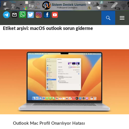
Ara
BIRINCI
Etiket arşivi: macOS outlook sorun giderme
İÇERIĞE
MENÜ
ATLA
Outlook Mac Profil Onarılıyor Hatası