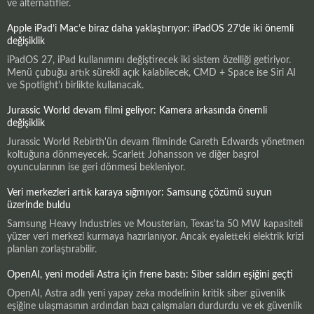
ve alternatifler.
Apple iPad’i Mac’e biraz daha yaklaştırıyor: iPadOS 27’de iki önemli
değişiklik
iPadOS 27, iPad kullanımını değiştirecek iki sistem özelliği getiriyor.
Menü çubuğu artık sürekli açık kalabilecek, CMD + Space ise Siri AI
ve Spotlight'ı birlikte kullanacak.
Jurassic World devam filmi geliyor: Kamera arkasında önemli
değişiklik
Jurassic World Rebirth'ün devam filminde Gareth Edwards yönetmen
koltuğuna dönmeyecek. Scarlett Johansson ve diğer başrol
oyuncularının ise geri dönmesi bekleniyor.
Veri merkezleri artık karaya sığmıyor: Samsung çözümü suyun
üzerinde buldu
Samsung Heavy Industries ve Mousterian, Texas'ta 50 MW kapasiteli
yüzer veri merkezi kurmaya hazırlanıyor. Ancak eyaletteki elektrik krizi
planları zorlaştırabilir.
OpenAI, yeni modeli Astra için frene bastı: Siber saldırı eşiğini geçti
OpenAI, Astra adlı yeni yapay zeka modelinin kritik siber güvenlik
eşiğine ulaşmasının ardından bazı çalışmaları durdurdu ve ek güvenlik