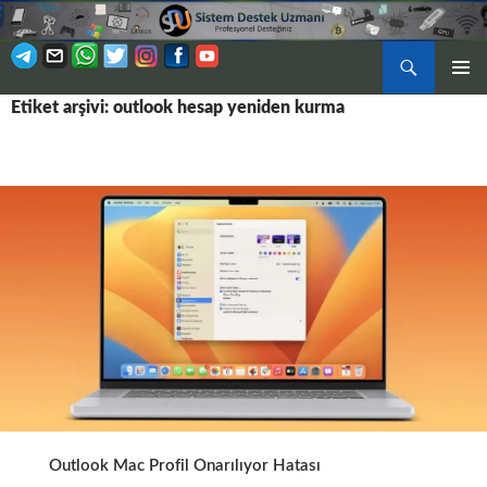
Ara
BIRINCI
Etiket arşivi: outlook hesap yeniden kurma
İÇERIĞE
MENÜ
ATLA
Outlook Mac Profil Onarılıyor Hatası