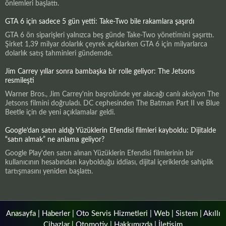
önlemleri başlattı.
GTA 6 için sadece 5 gün yetti: Take-Two bile rakamlara şaşırdı
GTA 6 ön siparişleri yalnızca beş günde Take-Two yönetimini şaşırttı.
Şirket 1,39 milyar dolarlık çeyrek açıklarken GTA 6 için milyarlarca
dolarlık satış tahminleri gündemde.
Jim Carrey yıllar sonra bambaşka bir rolle geliyor: The Jetsons
resmileşti
Warner Bros., Jim Carrey'nin başrolünde yer alacağı canlı aksiyon The
Jetsons filmini doğruladı. DC cephesinden The Batman Part II ve Blue
Beetle için de yeni açıklamalar geldi.
Google’dan satın aldığı Yüzüklerin Efendisi filmleri kayboldu: Dijitalde
“satın almak” ne anlama geliyor?
Google Play'den satın alınan Yüzüklerin Efendisi filmlerinin bir
kullanıcının hesabından kaybolduğu iddiası, dijital içeriklerde sahiplik
tartışmasını yeniden başlattı.
Anasayfa
|
Haberler
|
Oto Servis Hizmetleri
|
Web
|
Sistem
|
Akıllı
Cihazlar
|
Otomotiv
|
Hakkımızda
|
İletişim