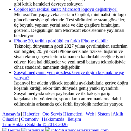
gibi kritik hamleleri devreye sokuyor.
Copilot için radikal karar: Microsoft logoyu değiştiriyor!
Microsoft'un yapay zeka asistanı Copilot, minimalist bir logo
güncellemesiyle gündemde. Test sürümlerine sızan görseller,
üç boyutlu yapının yerini sade ve düz çizgilere bıraktığını
gösterdi. Değişikliğin tüm Microsoft ekosistemine yayılması
bekleniyor.
iPhone 20, tarihin gördüğü en farklı iPhone olabilir
Teknoloji dünyasının gözü 2027 yılına çevrilmişken sızdırılan
son bilgiler, 20. yıl özel iPhone serisinde fiziksel tuşların ve
siyah ekran çerçevelerinin tamamen kaldırılabileceğine işaret
ediyor. Katı hal düğmeler ve yeni nesil batarya teknolojisiyle
cihaz standardı tamamen değişebilir.
Sosyal medyanın yeni gözdesi: Geriye doğru koşmak ne işe
yarıyor?
İspanyol bir atletin yüksek topuklu ayakkabılarla geriye doğru
koşarak kırdığı rekor tüm dünyada geniş yankı uyandırdı.
Sosyal medyada sıkça paylaşılan ve ilk bakışta garip
karşılanan bu yöntemin, sporcuların antrenmanlarına dahil
edilmesinin arkasında çok farklı fizyolojik nedenler yatıyor.
Anasayfa
|
Haberler
|
Oto Servis Hizmetleri
|
Web
|
Sistem
|
Akıllı
Cihazlar
|
Otomotiv
|
Hakkımızda
|
İletişim
Tüm Hakları Saklıdır © 2013-2026
info@sistemdestekuzmani.com