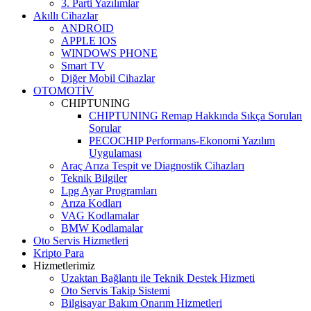
3. Parti Yazılımlar
Akıllı Cihazlar
ANDROID
APPLE IOS
WINDOWS PHONE
Smart TV
Diğer Mobil Cihazlar
OTOMOTİV
CHIPTUNING
CHIPTUNING Remap Hakkında Sıkça Sorulan
Sorular
PECOCHIP Performans-Ekonomi Yazılım
Uygulaması
Araç Arıza Tespit ve Diagnostik Cihazları
Teknik Bilgiler
Lpg Ayar Programları
Arıza Kodları
VAG Kodlamalar
BMW Kodlamalar
Oto Servis Hizmetleri
Kripto Para
Hizmetlerimiz
Uzaktan Bağlantı ile Teknik Destek Hizmeti
Oto Servis Takip Sistemi
Bilgisayar Bakım Onarım Hizmetleri