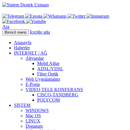
Ara
İçeriğe atla
Birincil menü
Anasayfa
Haberler
INTERNET / AĞ
Altyapılar
Mobil Ağlar
ADSL/VDSL
Fiber Optik
Web Uygulamaları
E-Posta
VIDEO TELE KONFERANS
CISCO-TANDBERG
POLYCOM
SİSTEM
WINDOWS
Mac OS
LINUX
Donanım