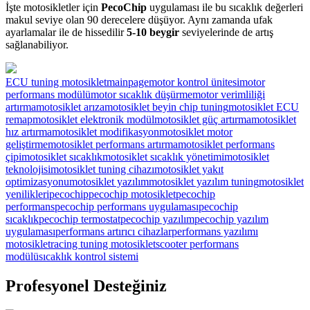
İşte motosikletler için
PecoChip
uygulaması ile bu sıcaklık değerleri
makul seviye olan 90 derecelere düşüyor. Aynı zamanda ufak
ayarlamalar ile de hissedilir
5-10 beygir
seviyelerinde de artış
sağlanabiliyor.
ECU tuning motosiklet
mainpage
motor kontrol ünitesi
motor
performans modülü
motor sıcaklık düşürme
motor verimliliği
artırma
motosiklet arıza
motosiklet beyin chip tuning
motosiklet ECU
remap
motosiklet elektronik modül
motosiklet güç artırma
motosiklet
hız artırma
motosiklet modifikasyon
motosiklet motor
geliştirme
motosiklet performans artırma
motosiklet performans
çipi
motosiklet sıcaklık
motosiklet sıcaklık yönetimi
motosiklet
teknolojisi
motosiklet tuning cihazı
motosiklet yakıt
optimizasyonu
motosiklet yazılım
motosiklet yazılım tuning
motosiklet
yenilikleri
pecochip
pecochip motosiklet
pecochip
performans
pecochip performans uygulaması
pecochip
sıcaklık
pecochip termostat
pecochip yazılım
pecochip yazılım
uygulaması
performans artırıcı cihazlar
performans yazılımı
motosiklet
racing tuning motosiklet
scooter performans
modülü
sıcaklık kontrol sistemi
Profesyonel Desteğiniz