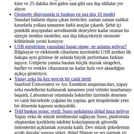
küre ve 25 dakika ileri giden saat gibi sıra dışı iddialar yer
alıyor.
Otomotiv dünyasında iz bırakan en sıra dışı 10 model
Standart hatların dışına çıkan üreticiler, zaman zaman radikal
kararlarla yollara tamamen farklı araçlar çıkardı. Şehir içi
pratiklik arayışından aerodinamik deneylere kadar uzanan bu
süreçte üretilen modeller, sıra dışı hikayeleriyle otomotiv
kültüründe yerini koruyor.
USB girişlerinin yanındaki hangi simge, ne anlama geliyor?
Bilgisayar ve elektronik cihazların üzerindeki USB portları ilk
bakışta aynı görünse de aslında büyük performans farkları
taşıyor. Girişlerin yanına basılan küçük mızrak simgeleri,
harfler ve renkler cihazınızın ne kadar hızlı veri aktardığını
açıkça gösteriyor.
Yapay zeka bu kez gerçek bir canlı üretti
Stanford Üniversitesi ve Arc Enstitüsü araştırmacıları, yapay
zeka modellerini kullanarak tamamen yeni virüsler tasarlamayı
başardı. Laboratuvar ortamında bakteriler üzerinde denenen
ve canlı hücrelerde çoğalan bu yapılar, gen terapilerinde yeni
bir dönemin kapısını aralayabilir.
Telif baskısı sonuç verdi: Suno şarkılarına dijital imza geliyor
Yapay zeka ile müzik üretilmesini sağlayan Suno, platformda
oluşturulan içeriklerin takibini kolaylaştıracak güvenlik
önlemlerini açıklamak zorunda kaldı. Dev müzik şirketlerinin
açtığı davalar sonrası şirket, dijital filigran ve ses parmak izi