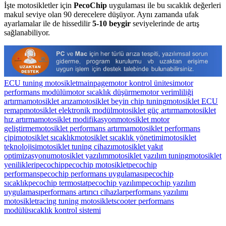
İşte motosikletler için
PecoChip
uygulaması ile bu sıcaklık değerleri
makul seviye olan 90 derecelere düşüyor. Aynı zamanda ufak
ayarlamalar ile de hissedilir
5-10 beygir
seviyelerinde de artış
sağlanabiliyor.
ECU tuning motosiklet
mainpage
motor kontrol ünitesi
motor
performans modülü
motor sıcaklık düşürme
motor verimliliği
artırma
motosiklet arıza
motosiklet beyin chip tuning
motosiklet ECU
remap
motosiklet elektronik modül
motosiklet güç artırma
motosiklet
hız artırma
motosiklet modifikasyon
motosiklet motor
geliştirme
motosiklet performans artırma
motosiklet performans
çipi
motosiklet sıcaklık
motosiklet sıcaklık yönetimi
motosiklet
teknolojisi
motosiklet tuning cihazı
motosiklet yakıt
optimizasyonu
motosiklet yazılım
motosiklet yazılım tuning
motosiklet
yenilikleri
pecochip
pecochip motosiklet
pecochip
performans
pecochip performans uygulaması
pecochip
sıcaklık
pecochip termostat
pecochip yazılım
pecochip yazılım
uygulaması
performans artırıcı cihazlar
performans yazılımı
motosiklet
racing tuning motosiklet
scooter performans
modülü
sıcaklık kontrol sistemi