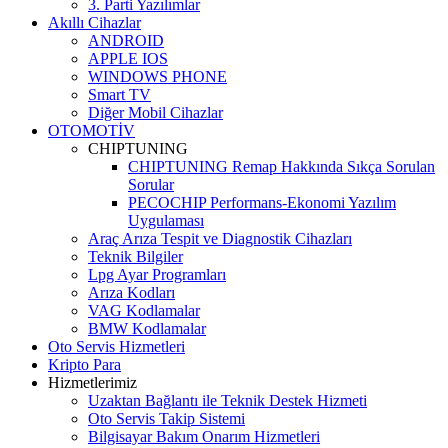
3. Parti Yazılımlar
Akıllı Cihazlar
ANDROID
APPLE IOS
WINDOWS PHONE
Smart TV
Diğer Mobil Cihazlar
OTOMOTİV
CHIPTUNING
CHIPTUNING Remap Hakkında Sıkça Sorulan
Sorular
PECOCHIP Performans-Ekonomi Yazılım
Uygulaması
Araç Arıza Tespit ve Diagnostik Cihazları
Teknik Bilgiler
Lpg Ayar Programları
Arıza Kodları
VAG Kodlamalar
BMW Kodlamalar
Oto Servis Hizmetleri
Kripto Para
Hizmetlerimiz
Uzaktan Bağlantı ile Teknik Destek Hizmeti
Oto Servis Takip Sistemi
Bilgisayar Bakım Onarım Hizmetleri