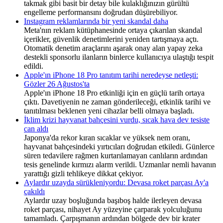
takmak gibi basit bir detay bile kulaklığınızın gürültü
engelleme performansını doğrudan düşürebiliyor.
Instagram reklamlarında bir yeni skandal daha
Meta'nın reklam kütüphanesinde ortaya çıkarılan skandal
içerikler, güvenlik denetimlerini yeniden tartışmaya açtı.
Otomatik denetim araçlarını aşarak onay alan yapay zeka
destekli sponsorlu ilanların binlerce kullanıcıya ulaştığı tespit
edildi.
Apple'ın iPhone 18 Pro tanıtım tarihi neredeyse netleşti:
Gözler 26 Ağustos'ta
Apple'ın iPhone 18 Pro etkinliği için en güçlü tarih ortaya
çıktı. Davetiyenin ne zaman gönderileceği, etkinlik tarihi ve
tanıtılması beklenen yeni cihazlar belli olmaya başladı.
İklim krizi hayvanat bahçesini vurdu, sıcak hava dev tesiste
can aldı
Japonya'da rekor kıran sıcaklar ve yüksek nem oranı,
hayvanat bahçesindeki yırtıcıları doğrudan etkiledi. Günlerce
süren tedavilere rağmen kurtarılamayan canlıların ardından
tesis genelinde kırmızı alarm verildi. Uzmanlar nemli havanın
yarattığı gizli tehlikeye dikkat çekiyor.
Aylardır uzayda sürükleniyordu: Devasa roket parçası Ay'a
çakıldı
Aylardır uzay boşluğunda başıboş halde ilerleyen devasa
roket parçası, nihayet Ay yüzeyine çarparak yolculuğunu
tamamladı. Çarpışmanın ardından bölgede dev bir krater