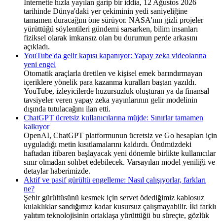
İnternette hızla yayılan garip bir iddia, 12 Ağustos 2026
tarihinde Dünya'daki yer çekiminin yedi saniyeliğine
tamamen duracağını öne sürüyor. NASA'nın gizli projeler
yürüttüğü söylentileri gündemi sarsarken, bilim insanları
fiziksel olarak imkansız olan bu durumun perde arkasını
açıkladı.
YouTube'da gelir kapısı kapanıyor: Yapay zeka videolarına
yeni engel
Otomatik araçlarla üretilen ve kişisel emek barındırmayan
içeriklere yönelik para kazanma kuralları baştan yazıldı.
YouTube, izleyicilerde huzursuzluk oluşturan ya da finansal
tavsiyeler veren yapay zeka yayınlarının gelir modelinin
dışında tutulacağını ilan etti.
ChatGPT ücretsiz kullanıcılarına müjde: Sınırlar tamamen
kalkıyor
OpenAI, ChatGPT platformunun ücretsiz ve Go hesapları için
uyguladığı metin kısıtlamalarını kaldırdı. Önümüzdeki
haftadan itibaren başlayacak yeni dönemle birlikte kullanıcılar
sınır olmadan sohbet edebilecek. Varsayılan model yeniliği ve
detaylar haberimizde.
Aktif ve pasif gürültü engelleme: Nasıl çalışıyorlar, farkları
ne?
Şehir gürültüsünü kesmek için servet ödediğimiz kablosuz
kulaklıklar sandığımız kadar kusursuz çalışmayabilir. İki farklı
yalıtım teknolojisinin ortaklaşa yürüttüğü bu süreçte, gözlük