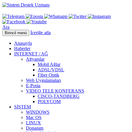
Ara
İçeriğe atla
Birincil menü
Anasayfa
Haberler
INTERNET / AĞ
Altyapılar
Mobil Ağlar
ADSL/VDSL
Fiber Optik
Web Uygulamaları
E-Posta
VIDEO TELE KONFERANS
CISCO-TANDBERG
POLYCOM
SİSTEM
WINDOWS
Mac OS
LINUX
Donanım