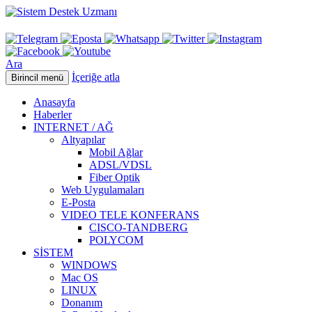
Ara
İçeriğe atla
Birincil menü
Anasayfa
Haberler
INTERNET / AĞ
Altyapılar
Mobil Ağlar
ADSL/VDSL
Fiber Optik
Web Uygulamaları
E-Posta
VIDEO TELE KONFERANS
CISCO-TANDBERG
POLYCOM
SİSTEM
WINDOWS
Mac OS
LINUX
Donanım