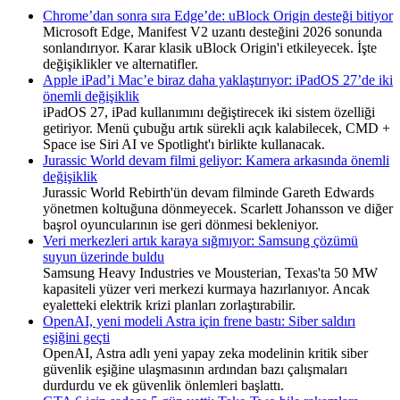
Chrome’dan sonra sıra Edge’de: uBlock Origin desteği bitiyor
Microsoft Edge, Manifest V2 uzantı desteğini 2026 sonunda
sonlandırıyor. Karar klasik uBlock Origin'i etkileyecek. İşte
değişiklikler ve alternatifler.
Apple iPad’i Mac’e biraz daha yaklaştırıyor: iPadOS 27’de iki
önemli değişiklik
iPadOS 27, iPad kullanımını değiştirecek iki sistem özelliği
getiriyor. Menü çubuğu artık sürekli açık kalabilecek, CMD +
Space ise Siri AI ve Spotlight'ı birlikte kullanacak.
Jurassic World devam filmi geliyor: Kamera arkasında önemli
değişiklik
Jurassic World Rebirth'ün devam filminde Gareth Edwards
yönetmen koltuğuna dönmeyecek. Scarlett Johansson ve diğer
başrol oyuncularının ise geri dönmesi bekleniyor.
Veri merkezleri artık karaya sığmıyor: Samsung çözümü
suyun üzerinde buldu
Samsung Heavy Industries ve Mousterian, Texas'ta 50 MW
kapasiteli yüzer veri merkezi kurmaya hazırlanıyor. Ancak
eyaletteki elektrik krizi planları zorlaştırabilir.
OpenAI, yeni modeli Astra için frene bastı: Siber saldırı
eşiğini geçti
OpenAI, Astra adlı yeni yapay zeka modelinin kritik siber
güvenlik eşiğine ulaşmasının ardından bazı çalışmaları
durdurdu ve ek güvenlik önlemleri başlattı.