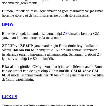
dönemlerde gerekmekte.
Burada üreticilerin resmi açıklamalarına göre markalara ve şanzıman
tiplerine göre yağ değişimi süreleri ne olmalı görebilirsiniz.
BMW
Bmw’de en çok kullanılan şanzıman tipi
ZF
olmakla beraber GM
şanzıman kullanan araçlar da mevcuttur.
ZF 8HP
ve
ZF 6HP
şanzımanlar için Bmw ömür boyu kullanım
olarak
160 bin km
belirlemiştir ve 160 bin km sonrası şanzıman
hatalarında garanti kapsamına almamaktadır. Şanzıman üreticisi ZF
için servis aralığı ise 80 bin km’dir.
E kasalarda görülen GM şanzımanlar için ise belirlenen aralık Bmw
için de üretici için de aynı olup 70 bin km’dir.
GM 6L45
ve
GM
6L50
model şanzımanlarda her 70 bin km’de şanzıman yağı ve filtre
değişimi yapılmalıdır.
LEXUS
Toyota firmasının lüks segment için ürettiği bu marka da aynı