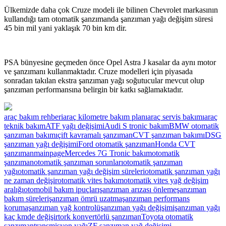
Ülkemizde daha çok Cruze modeli ile bilinen Chevrolet markasının
kullandığı tam otomatik şanzımanda şanzıman yağı değişim süresi
45 bin mil yani yaklaşık 70 bin km dir.
PSA bünyesine geçmeden önce Opel Astra J kasalar da aynı motor
ve şanzımanı kullanmaktadır. Cruze modelleri için piyasada
sonradan takılan ekstra şanzıman yağı soğutucular mevcut olup
şanzıman performansına belirgin bir katkı sağlamaktadır.
araç bakım rehberi
araç kilometre bakım planı
araç servis bakımı
araç
teknik bakım
ATF yağı değişimi
Audi S tronic bakım
BMW otomatik
şanzıman bakımı
çift kavramalı şanzıman
CVT şanzıman bakımı
DSG
şanzıman yağı değişimi
Ford otomatik şanzıman
Honda CVT
şanzıman
mainpage
Mercedes 7G Tronic bakım
otomatik
şanzıman
otomatik şanzıman sorunları
otomatik şanzıman
yağı
otomatik şanzıman yağı değişim süreleri
otomatik şanzıman yağı
ne zaman değişir
otomatik vites bakım
otomatik vites yağ değişim
aralığı
otomobil bakım ipuçları
şanzıman arızası önleme
şanzıman
bakım süreleri
şanzıman ömrü uzatma
şanzıman performans
koruma
şanzıman yağ kontrolü
şanzıman yağı değişimi
şanzıman yağı
kaç kmde değişir
tork konvertörlü şanzıman
Toyota otomatik
şanzıman
transmisyon yağı
ZF şanzıman yağ değişimi