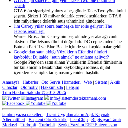
GTA 6 için sadece 5 gün yetti: Take-Two bile rakamlara
şaşırdı
GTA 6 ön siparişleri yalnızca beş günde Take-Two yönetimini
şaşırttı. Şirket 1,39 milyar dolarlık çeyrek açıklarken GTA 6
için milyarlarca dolarlık satış tahminleri gündemde.
Jim Carrey yıllar sonra bambaşka bir rolle geliyor: The
Jetsons resmileşti
Warner Bros., Jim Carrey'nin başrolünde yer alacağı canlı
aksiyon The Jetsons filmini doğruladı. DC cephesinden The
Batman Part II ve Blue Beetle için de yeni açıklamalar geldi.
Google’dan satın aldığı Yüzüklerin Efendisi filmleri
kayboldu: Dijitalde “satın almak” ne anlama geliyor?
Google Play'den satın alınan Yüzüklerin Efendisi filmlerinin
bir kullanıcının hesabından kaybolduğu iddiası, dijital
içeriklerde sahiplik tartışmasını yeniden başlattı.
Anasayfa
|
Haberler
|
Oto Servis Hizmetleri
|
Web
|
Sistem
|
Akıllı
Cihazlar
|
Otomotiv
|
Hakkımızda
|
İletişim
Tüm Hakları Saklıdır © 2013-2026
info@sistemdestekuzmani.com
tanıtım yazısı paketleri
Ticari Uygulamaların Açık Kaynak
Alternatifleri
Başkent Oto Elektrik
PecoChip
Bilgisayar Tamir
Merkezi
Turbobit
Turbobit
Seojet Yazılım ERP Entegrasyon