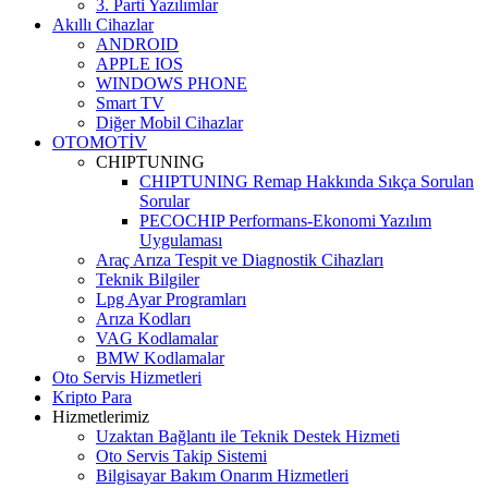
3. Parti Yazılımlar
Akıllı Cihazlar
ANDROID
APPLE IOS
WINDOWS PHONE
Smart TV
Diğer Mobil Cihazlar
OTOMOTİV
CHIPTUNING
CHIPTUNING Remap Hakkında Sıkça Sorulan
Sorular
PECOCHIP Performans-Ekonomi Yazılım
Uygulaması
Araç Arıza Tespit ve Diagnostik Cihazları
Teknik Bilgiler
Lpg Ayar Programları
Arıza Kodları
VAG Kodlamalar
BMW Kodlamalar
Oto Servis Hizmetleri
Kripto Para
Hizmetlerimiz
Uzaktan Bağlantı ile Teknik Destek Hizmeti
Oto Servis Takip Sistemi
Bilgisayar Bakım Onarım Hizmetleri