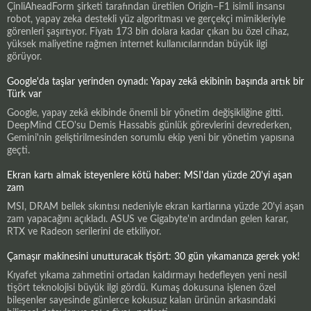
ÇinliAheadForm şirketi tarafından üretilen Origin–F1 isimli insansı
robot, yapay zeka destekli yüz algoritması ve gerçekçi mimikleriyle
görenleri şaşırtıyor. Fiyatı 173 bin dolara kadar çıkan bu özel cihaz,
yüksek maliyetine rağmen internet kullanıcılarından büyük ilgi
görüyor.
Google'da taşlar yerinden oynadı: Yapay zekâ ekibinin başında artık bir
Türk var
Google, yapay zekâ ekibinde önemli bir yönetim değişikliğine gitti.
DeepMind CEO'su Demis Hassabis günlük görevlerini devrederken,
Gemini'nin geliştirilmesinden sorumlu ekip yeni bir yönetim yapısına
geçti.
Ekran kartı almak isteyenlere kötü haber: MSI'dan yüzde 20'yi aşan
zam
MSI, DRAM bellek sıkıntısı nedeniyle ekran kartlarına yüzde 20'yi aşan
zam yapacağını açıkladı. ASUS ve Gigabyte'ın ardından gelen karar,
RTX ve Radeon serilerini de etkiliyor.
Çamaşır makinesini unutturacak tişört: 30 gün yıkamanıza gerek yok!
Kıyafet yıkama zahmetini ortadan kaldırmayı hedefleyen yeni nesil
tişört teknolojisi büyük ilgi gördü. Kumaş dokusuna işlenen özel
bileşenler sayesinde günlerce kokusuz kalan ürünün arkasındaki