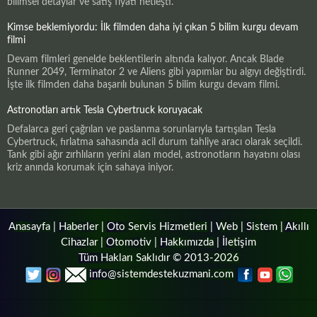
bilimsel detaylar ve satış fiyatı netleşti.
Kimse beklemiyordu: İlk filmden daha iyi çıkan 5 bilim kurgu devam
filmi
Devam filmleri genelde beklentilerin altında kalıyor. Ancak Blade
Runner 2049, Terminator 2 ve Aliens gibi yapımlar bu algıyı değiştirdi.
İşte ilk filmden daha başarılı bulunan 5 bilim kurgu devam filmi.
Astronotları artık Tesla Cybertruck koruyacak
Defalarca geri çağrılan ve paslanma sorunlarıyla tartışılan Tesla
Cybertruck, fırlatma sahasında acil durum tahliye aracı olarak seçildi.
Tank gibi ağır zırhlıların yerini alan model, astronotların hayatını olası
kriz anında korumak için sahaya iniyor.
Anasayfa
|
Haberler
|
Oto Servis Hizmetleri
|
Web
|
Sistem
|
Akıllı
Cihazlar
|
Otomotiv
|
Hakkımızda
|
İletişim
Tüm Hakları Saklıdır © 2013-2026
info@sistemdestekuzmani.com