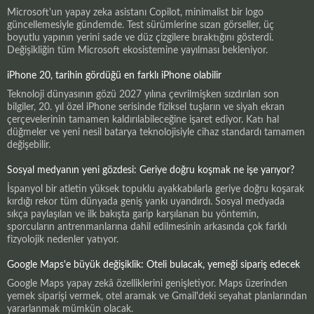
Microsoft'un yapay zeka asistanı Copilot, minimalist bir logo
güncellemesiyle gündemde. Test sürümlerine sızan görseller, üç
boyutlu yapının yerini sade ve düz çizgilere bıraktığını gösterdi.
Değişikliğin tüm Microsoft ekosistemine yayılması bekleniyor.
iPhone 20, tarihin gördüğü en farklı iPhone olabilir
Teknoloji dünyasının gözü 2027 yılına çevrilmişken sızdırılan son
bilgiler, 20. yıl özel iPhone serisinde fiziksel tuşların ve siyah ekran
çerçevelerinin tamamen kaldırılabileceğine işaret ediyor. Katı hal
düğmeler ve yeni nesil batarya teknolojisiyle cihaz standardı tamamen
değişebilir.
Sosyal medyanın yeni gözdesi: Geriye doğru koşmak ne işe yarıyor?
İspanyol bir atletin yüksek topuklu ayakkabılarla geriye doğru koşarak
kırdığı rekor tüm dünyada geniş yankı uyandırdı. Sosyal medyada
sıkça paylaşılan ve ilk bakışta garip karşılanan bu yöntemin,
sporcuların antrenmanlarına dahil edilmesinin arkasında çok farklı
fizyolojik nedenler yatıyor.
Google Maps'e büyük değişiklik: Oteli bulacak, yemeği sipariş edecek
Google Maps yapay zekâ özelliklerini genişletiyor. Maps üzerinden
yemek siparişi vermek, otel aramak ve Gmail'deki seyahat planlarından
yararlanmak mümkün olacak.