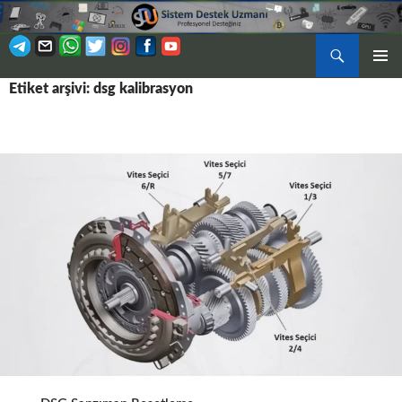
Ara
BIRINCI
Etiket arşivi: dsg kalibrasyon
İÇERIĞE
MENÜ
ATLA