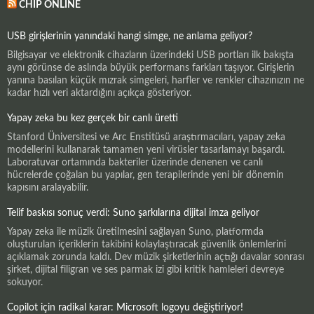
CHIP ONLINE
USB girişlerinin yanındaki hangi simge, ne anlama geliyor?
Bilgisayar ve elektronik cihazların üzerindeki USB portları ilk bakışta
aynı görünse de aslında büyük performans farkları taşıyor. Girişlerin
yanına basılan küçük mızrak simgeleri, harfler ve renkler cihazınızın ne
kadar hızlı veri aktardığını açıkça gösteriyor.
Yapay zeka bu kez gerçek bir canlı üretti
Stanford Üniversitesi ve Arc Enstitüsü araştırmacıları, yapay zeka
modellerini kullanarak tamamen yeni virüsler tasarlamayı başardı.
Laboratuvar ortamında bakteriler üzerinde denenen ve canlı
hücrelerde çoğalan bu yapılar, gen terapilerinde yeni bir dönemin
kapısını aralayabilir.
Telif baskısı sonuç verdi: Suno şarkılarına dijital imza geliyor
Yapay zeka ile müzik üretilmesini sağlayan Suno, platformda
oluşturulan içeriklerin takibini kolaylaştıracak güvenlik önlemlerini
açıklamak zorunda kaldı. Dev müzik şirketlerinin açtığı davalar sonrası
şirket, dijital filigran ve ses parmak izi gibi kritik hamleleri devreye
sokuyor.
Copilot için radikal karar: Microsoft logoyu değiştiriyor!