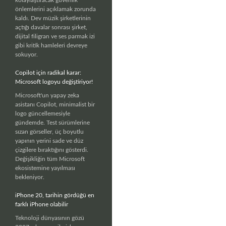
önlemlerini açıklamak zorunda
kaldı. Dev müzik şirketlerinin
açtığı davalar sonrası şirket,
dijital filigran ve ses parmak izi
gibi kritik hamleleri devreye
sokuyor.
Copilot için radikal karar:
Microsoft logoyu değiştiriyor!
Microsoft'un yapay zeka
asistanı Copilot, minimalist bir
logo güncellemesiyle
gündemde. Test sürümlerine
sızan görseller, üç boyutlu
yapının yerini sade ve düz
çizgilere bıraktığını gösterdi.
Değişikliğin tüm Microsoft
ekosistemine yayılması
bekleniyor.
iPhone 20, tarihin gördüğü en
farklı iPhone olabilir
Teknoloji dünyasının gözü