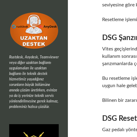
seviyesine göre 
Resetleme işlemi 
DSG Şanzı
Vites geçişlerind
kullanım sonrası
Rustdesk, Anydesk, Teamviewer
veya diğer uzaktan bağlantı
şanzımanlarda ç
uygulamaları ile uzaktan
bağlantı ile teknik destek
Bu resetleme işl
hizmetimiz yaşadığınız
sorunların büyük bölümüne
uygun hale gelebi
anında çözüm üretirken, evinize
ya da iş yerinize teknik servis
Bilinen bir zara
yönlendirilmesine gerek kalmaz,
probleminiz hızlıca çözülür.
DSG Resetl
Gaz pedalı yönte