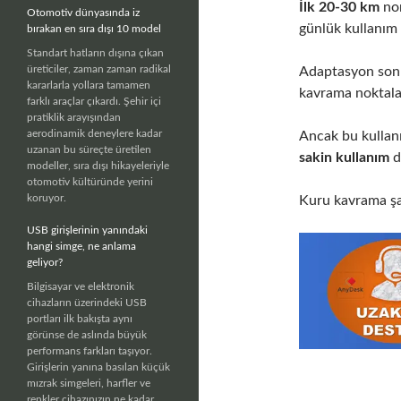
İlk 20-30 km
nor
Otomotiv dünyasında iz
günlük kullanım s
bırakan en sıra dışı 10 model
Standart hatların dışına çıkan
üreticiler, zaman zaman radikal
Adaptasyon sonra
kararlarla yollara tamamen
kavrama noktalar
farklı araçlar çıkardı. Şehir içi
pratiklik arayışından
aerodinamik deneylere kadar
Ancak bu kullanı
uzanan bu süreçte üretilen
sakin kullanım
d
modeller, sıra dışı hikayeleriyle
otomotiv kültüründe yerini
koruyor.
Kuru kavrama şan
USB girişlerinin yanındaki
hangi simge, ne anlama
geliyor?
Bilgisayar ve elektronik
cihazların üzerindeki USB
portları ilk bakışta aynı
görünse de aslında büyük
performans farkları taşıyor.
Girişlerin yanına basılan küçük
mızrak simgeleri, harfler ve
renkler cihazınızın ne kadar