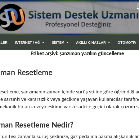
RLER
INTERNET / AĞ
SİSTEM
AKILLI CIHAZLAR
OTOMOTİV
Etiket arşivi: şanzıman yazılım güncelleme
ıman Resetleme
setleme, şanzımanın zaman içinde sürüş stiline göre öğrendiği ad
de sarsıntı ve kararsızlık veya gecikme yaşayan kullanıcılar taraf
mekanik bir arıza veya eskime varsa sadece geçici olarak çözüm s
man Resetleme Nedir?
nitesi zamanla sürüş şeklinize, gaz pedalına basma alışkanlıklar