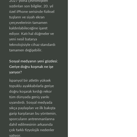
2027 yılına çevrilmişken
sızdırılan son bilgiler, 20. yıl
özel iPhone serisinde fiziksel
tuşların ve siyah ekran
çerçevelerinin tamamen
kaldırılabileceğine işaret
ediyor. Katı hal düğmeler ve
yeni nesil batarya
teknolojisiyle cihaz standardı
tamamen değişebilir.
Sosyal medyanın yeni gözdesi:
Geriye doğru koşmak ne işe
yarıyor?
İspanyol bir atletin yüksek
topuklu ayakkabılarla geriye
doğru koşarak kırdığı rekor
tüm dünyada geniş yankı
uyandırdı. Sosyal medyada
sıkça paylaşılan ve ilk bakışta
garip karşılanan bu yöntemin,
sporcuların antrenmanlarına
dahil edilmesinin arkasında
çok farklı fizyolojik nedenler
yatıyor.