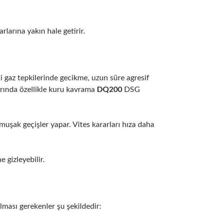
rlarına yakın hale getirir.
ani gaz tepkilerinde gecikme, uzun süre agresif
arında özellikle kuru kavrama
DQ200
DSG
uşak geçişler yapar. Vites kararları hıza daha
 gizleyebilir.
lması gerekenler şu şekildedir: