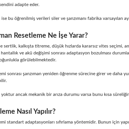
kendini adapte eder.
ise bu öğrenilmiş verileri siler ve şanzımanı fabrika varsayılan aya
man Resetleme Ne İşe Yarar?
e sertlik, kalkışta titreme, düşük hızlarda kararsız vites seçimi, 
 hantallık ve akü değişimi sonrası adaptasyon bozulması duruml
oğunlukla görülebilmektedir.
emi sonrası şanzıman yeniden öğrenme sürecine girer ve daha yum
lir.
rı yoktur ancak mekanik bir arıza durumu varsa bunu kısa süreliğine
eme Nasıl Yapılır?
mi standart adaptasyonları sıfırlama yöntemidir. Bunun için yapı