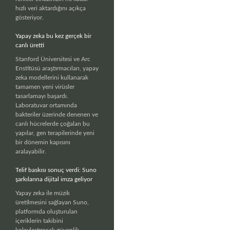
hızlı veri aktardığını açıkça
gösteriyor.
Yapay zeka bu kez gerçek bir
canlı üretti
Stanford Üniversitesi ve Arc
Enstitüsü araştırmacıları, yapay
zeka modellerini kullanarak
tamamen yeni virüsler
tasarlamayı başardı.
Laboratuvar ortamında
bakteriler üzerinde denenen ve
canlı hücrelerde çoğalan bu
yapılar, gen terapilerinde yeni
bir dönemin kapısını
aralayabilir.
Telif baskısı sonuç verdi: Suno
şarkılarına dijital imza geliyor
Yapay zeka ile müzik
üretilmesini sağlayan Suno,
platformda oluşturulan
içeriklerin takibini
kolaylaştıracak güvenlik