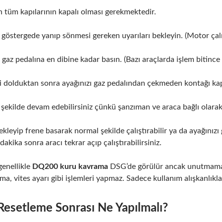
n tüm kapılarının kapalı olması gerekmektedir.
 göstergede yanıp sönmesi gereken uyarıları bekleyin. (Motor ça
e
gaz pedalına en dibine kadar basın. (Bazı araçlarda işlem bitince u
i dolduktan sonra ayağınızı gaz pedalından çekmeden kontağı kap
şekilde devam edebilirsiniz çünkü şanzıman ve araca bağlı olara
ekleyip frene basarak normal şekilde çalıştırabilir ya da ayağınız
 dakika sonra aracı tekrar açıp çalıştırabilirsiniz.
genellikle
DQ200 kuru kavrama
DSG’de görülür ancak unutmamak 
a, vites ayarı gibi işlemleri yapmaz. Sadece kullanım alışkanlıkları
esetleme Sonrası Ne Yapılmalı?