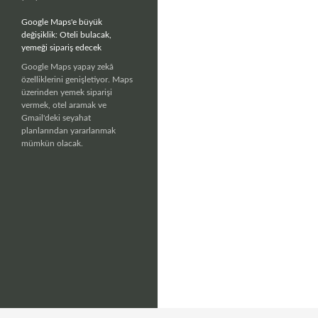
Google Maps'e büyük
değişiklik: Oteli bulacak,
yemeği sipariş edecek
Google Maps yapay zekâ
özelliklerini genişletiyor. Maps
üzerinden yemek siparişi
vermek, otel aramak ve
Gmail'deki seyahat
planlarından yararlanmak
mümkün olacak.