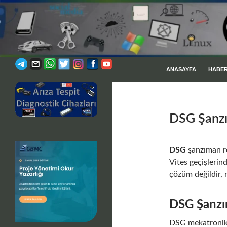
İÇERIĞE ATLA
Ara
ANASAYFA
HABE
Profesyonel Desteğiniz
DSG Şanz
DSG
şanzıman re
Vites geçişlerin
çözüm değildir, 
DSG Şanzı
DSG mekatronik ü