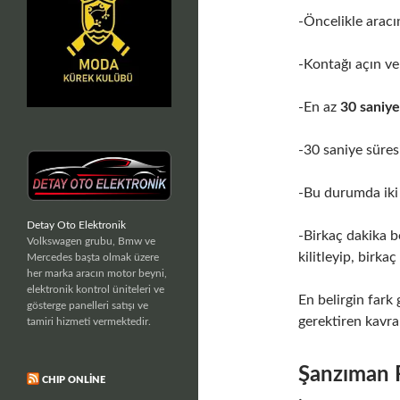
-Öncelikle aracı
-Kontağı açın ve
-En az
30 saniy
-30 saniye süres
-Bu durumda iki 
Detay Oto Elektronik
-Birkaç dakika b
Volkswagen grubu, Bmw ve
kilitleyip, birkaç
Mercedes başta olmak üzere
her marka aracın motor beyni,
elektronik kontrol üniteleri ve
En belirgin fark 
gösterge panelleri satışı ve
gerektiren kavram
tamiri hizmeti vermektedir.
Şanzıman R
CHIP ONLINE