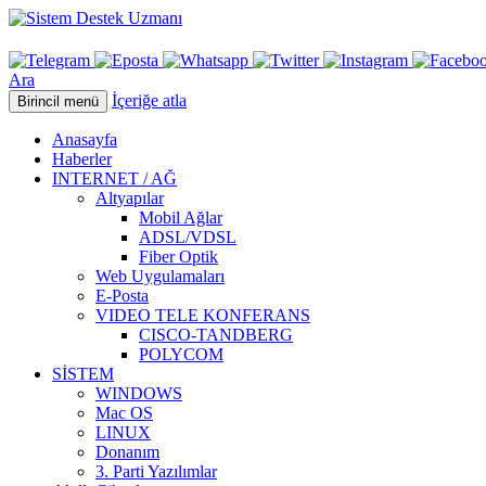
Ara
İçeriğe atla
Birincil menü
Anasayfa
Haberler
INTERNET / AĞ
Altyapılar
Mobil Ağlar
ADSL/VDSL
Fiber Optik
Web Uygulamaları
E-Posta
VIDEO TELE KONFERANS
CISCO-TANDBERG
POLYCOM
SİSTEM
WINDOWS
Mac OS
LINUX
Donanım
3. Parti Yazılımlar