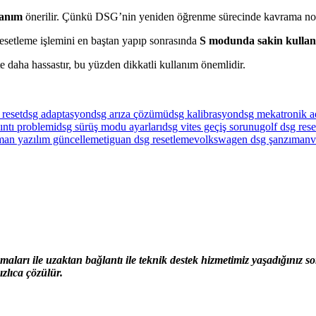
lanım
önerilir. Çünkü DSG’nin yeniden öğrenme sürecinde kavrama noktal
resetleme işlemini en baştan yapıp sonrasında
S modunda sakin kulla
daha hassastır, bu yüzden dikkatli kullanım önemlidir.
 reset
dsg adaptasyon
dsg arıza çözümü
dsg kalibrasyon
dsg mekatronik 
ıntı problemi
dsg sürüş modu ayarları
dsg vites geçiş sorunu
golf dsg rese
man yazılım güncelleme
tiguan dsg resetleme
volkswagen dsg şanzıman
v
ları ile uzaktan bağlantı ile teknik destek hizmetimiz yaşadığınız 
zlıca çözülür.