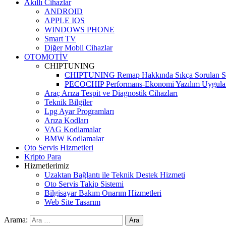
Akıllı Cihazlar
ANDROID
APPLE IOS
WINDOWS PHONE
Smart TV
Diğer Mobil Cihazlar
OTOMOTİV
CHIPTUNING
CHIPTUNING Remap Hakkında Sıkça Sorulan So
PECOCHIP Performans-Ekonomi Yazılım Uygula
Araç Arıza Tespit ve Diagnostik Cihazları
Teknik Bilgiler
Lpg Ayar Programları
Arıza Kodları
VAG Kodlamalar
BMW Kodlamalar
Oto Servis Hizmetleri
Kripto Para
Hizmetlerimiz
Uzaktan Bağlantı ile Teknik Destek Hizmeti
Oto Servis Takip Sistemi
Bilgisayar Bakım Onarım Hizmetleri
Web Site Tasarım
Arama: