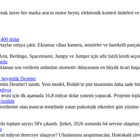
zere her marka aracın motor beyni, elektronik kontrol üniteleri ve gös
 400 dolar
aylar ortaya çıktı. Ekransız cihaz kamera, sensörler ve hareketli parçalar
, Berlingo, Spacetourer, Jumpy ve Jumper için sıfır faizli kredi seçen
urdu
ıklanan son verilerin ardından otomotiv dünyasının en büyük ticari başarı
 beygirlik Destrier
m Destrier'i tanıttı. Yeni model, Bolide'ın pist tasarımını daha sade bir
eliyor
esisi için ilk aşamada 16,8 milyar dolar yatırım yapacak. Projenin topla
 çözüldü
orilerine olan inancın temelinde yatan psikolojik etkenleri gün yüzüne ç
ki toplam sayıyı 58'e çıkardı. Şirket, 2026 sonunda 64 servise ulaşmayı
ı
sıl milyon dereceye ulaşıyor? Uluslararası araştırmacılar, Haleakalā zir