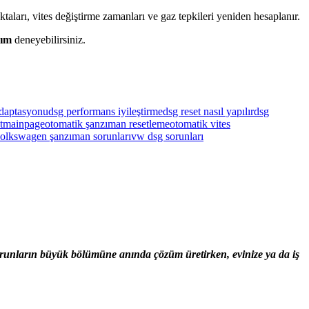
arı, vites değiştirme zamanları ve gaz tepkileri yeniden hesaplanır.
nım
deneyebilirsiniz.
adaptasyonu
dsg performans iyileştirme
dsg reset nasıl yapılır
dsg
t
mainpage
otomatik şanzıman resetleme
otomatik vites
olkswagen şanzıman sorunları
vw dsg sorunları
sorunların büyük bölümüne anında çözüm üretirken, evinize ya da iş