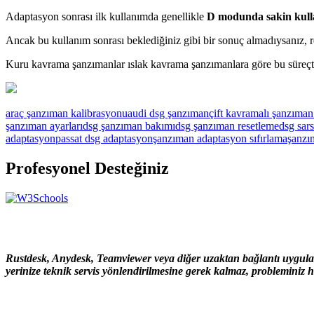
Adaptasyon sonrası ilk kullanımda genellikle
D modunda sakin kul
Ancak bu kullanım sonrası beklediğiniz gibi bir sonuç almadıysanız, 
Kuru kavrama şanzımanlar ıslak kavrama şanzımanlara göre bu süreçte 
araç şanzıman kalibrasyonu
audi dsg şanzıman
çift kavramalı şanzıman
şanzıman ayarları
dsg şanzıman bakımı
dsg şanzıman resetleme
dsg sars
adaptasyon
passat dsg adaptasyon
şanzıman adaptasyon sıfırlama
şanzı
Profesyonel Desteğiniz
Rustdesk, Anydesk, Teamviewer veya diğer uzaktan bağlantı uygulama
yerinize teknik servis yönlendirilmesine gerek kalmaz, probleminiz hı