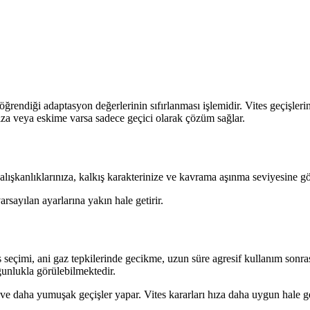
rendiği adaptasyon değerlerinin sıfırlanması işlemidir. Vites geçişlerin
ıza veya eskime varsa sadece geçici olarak çözüm sağlar.
ışkanlıklarınıza, kalkış karakterinize ve kavrama aşınma seviyesine gö
arsayılan ayarlarına yakın hale getirir.
ites seçimi, ani gaz tepkilerinde gecikme, uzun süre agresif kullanım son
nlukla görülebilmektedir.
e daha yumuşak geçişler yapar. Vites kararları hıza daha uygun hale gel