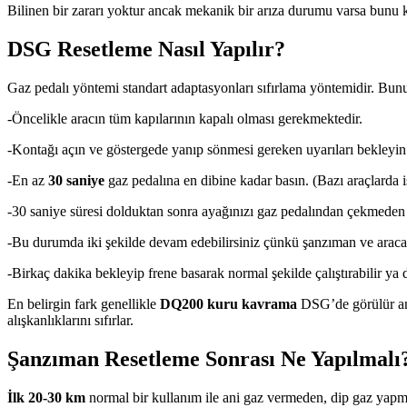
Bilinen bir zararı yoktur ancak mekanik bir arıza durumu varsa bunu kı
DSG Resetleme Nasıl Yapılır?
Gaz pedalı yöntemi standart adaptasyonları sıfırlama yöntemidir. Bunu
-Öncelikle aracın tüm kapılarının kapalı olması gerekmektedir.
-Kontağı açın ve göstergede yanıp sönmesi gereken uyarıları bekleyin
-En az
30 saniye
gaz pedalına en dibine kadar basın. (Bazı araçlarda iş
-30 saniye süresi dolduktan sonra ayağınızı gaz pedalından çekmeden 
-Bu durumda iki şekilde devam edebilirsiniz çünkü şanzıman ve araca 
-Birkaç dakika bekleyip frene basarak normal şekilde çalıştırabilir ya da
En belirgin fark genellikle
DQ200 kuru kavrama
DSG’de görülür anc
alışkanlıklarını sıfırlar.
Şanzıman Resetleme Sonrası Ne Yapılmalı
İlk 20-30 km
normal bir kullanım ile ani gaz vermeden, dip gaz yapma