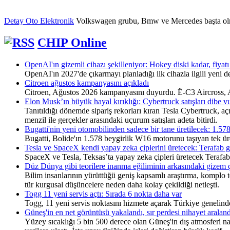
Detay Oto Elektronik
Volkswagen grubu, Bmw ve Mercedes başta olmak ü
CHIP Online
OpenAI'ın gizemli cihazı şekilleniyor: Hokey diski kadar, fiyatı
OpenAI'ın 2027'de çıkarmayı planladığı ilk cihazla ilgili yeni det
Citroen ağustos kampanyasını açıkladı
Citroen, Ağustos 2026 kampanyasını duyurdu. Ë-C3 Aircross, Ami
Elon Musk’ın büyük hayal kırıklığı: Cybertruck satışları dibe v
Tanıtıldığı dönemde sipariş rekorları kıran Tesla Cybertruck, aç
menzil ile gerçekler arasındaki uçurum satışları adeta bitirdi.
Bugatti'nin yeni otomobilinden sadece bir tane üretilecek: 1.578
Bugatti, Bolide'ın 1.578 beygirlik W16 motorunu taşıyan tek üreti
Tesla ve SpaceX kendi yapay zeka çiplerini üretecek: Terafab g
SpaceX ve Tesla, Teksas’ta yapay zeka çipleri üretecek Terafab t
Düz Dünya gibi teorilere inanma eğiliminin arkasındaki gizem
Bilim insanlarının yürüttüğü geniş kapsamlı araştırma, komplo te
tür kurgusal düşüncelere neden daha kolay çekildiği netleşti.
Togg 11 yeni servis açtı: Sırada 6 nokta daha var
Togg, 11 yeni servis noktasını hizmete açarak Türkiye genelinde
Güneş'in en net görüntüsü yakalandı, sır perdesi nihayet araland
Yüzey sıcaklığı 5 bin 500 derece olan Güneş'in dış atmosferi na