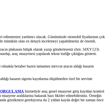
ri edinmenize yardımcı olacak. Günümüzde otomobil fiyatlarının çok
n de mümkün olan en detaylı incelemeyi yapabilmeniz de önemli.
aracın plakasını bitişik olarak yazıp gönderirseniz (örn: 34XY123)
rılıp, araç muayenesi yapılarak tekrar trafiğe çıktığını gösterir.
hil olmakla beraber bazen tamamen mevcut aracın aldığı hasarın
dığı hasarın sigorta kayıtlarına düşülmeden özel bir serviste
 SORGULAMA
hizmetiyle araç genel muayene giriş kayıtları kontrol
ın muayene aralıklarına bakarak bazı fikirler edinebilirsiniz. Örneğin
aydında gözükmesi gerekiyorsa da 2 yıldan kayda değer bir zaman önce