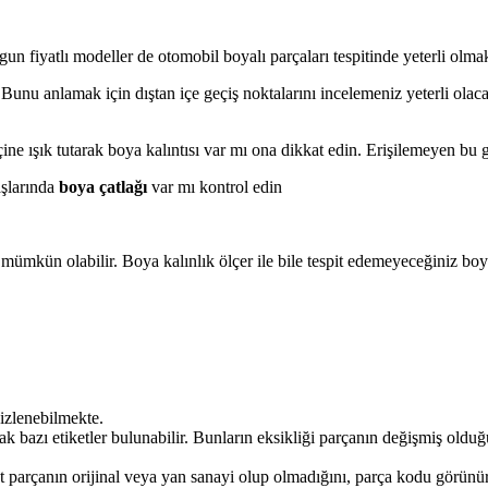
ygun fiyatlı modeller de otomobil boyalı parçaları tespitinde yeterli olma
Bunu anlamak için dıştan içe geçiş noktalarını incelemeniz yeterli olac
çine ışık tutarak boya kalıntısı var mı ona dikkat edin. Erişilemeyen bu
aşlarında
boya çatlağı
var mı kontrol edin
 mümkün olabilir. Boya kalınlık ölçer ile bile tespit edemeyeceğiniz b
izlenebilmekte.
k bazı etiketler bulunabilir. Bunların eksikliği parçanın değişmiş olduğ
ut parçanın orijinal veya yan sanayi olup olmadığını, parça kodu görünür 