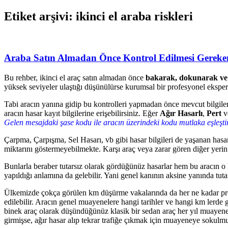
Etiket arşivi: ikinci el araba riskleri
Araba Satın Almadan Önce Kontrol Edilmesi Gereke
Bu rehber, ikinci el araç satın almadan önce
bakarak, dokunarak ve b
yüksek seviyeler ulaştığı düşünülürse kurumsal bir profesyonel ekspe
Tabi aracın yanına gidip bu kontrolleri yapmadan önce mevcut bilgilerl
aracın hasar kayıt bilgilerine erişebilirsiniz. Eğer
Ağır Hasarlı
,
Pert
v
Gelen mesajdaki şase kodu ile aracın üzerindeki kodu mutlaka eşleştir
Çarpma, Çarpışma, Sel Hasarı, vb gibi hasar bilgileri de yaşanan hasa
miktarını göstermeyebilmekte. Karşı araç veya zarar gören diğer yerin 
Bunlarla beraber tutarsız olarak gördüğünüz hasarlar hem bu aracın o 
yapıldığı anlamına da gelebilir. Yani genel kanının aksine yanında tut
Ülkemizde çokça görülen km düşürme vakalarında da her ne kadar pr
edilebilir. Aracın genel muayenelere hangi tarihler ve hangi km lerde gi
binek araç olarak düşündüğünüz klasik bir sedan araç her yıl muayene
girmişse, ağır hasar alıp tekrar trafiğe çıkmak için muayeneye sokulmuş