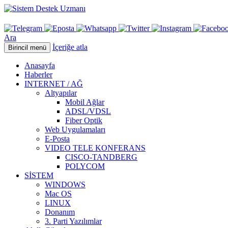
Ara
İçeriğe atla
Birincil menü
Anasayfa
Haberler
INTERNET / AĞ
Altyapılar
Mobil Ağlar
ADSL/VDSL
Fiber Optik
Web Uygulamaları
E-Posta
VIDEO TELE KONFERANS
CISCO-TANDBERG
POLYCOM
SİSTEM
WINDOWS
Mac OS
LINUX
Donanım
3. Parti Yazılımlar