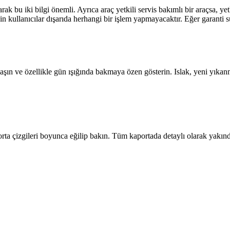
bu iki bilgi önemli. Ayrıca araç yetkili servis bakımlı bir araçsa, yetki
 için kullanıcılar dışarıda herhangi bir işlem yapmayacaktır. Eğer garant
şın ve özellikle gün ışığında bakmaya özen gösterin. Islak, yeni yıkanmı
orta çizgileri boyunca eğilip bakın. Tüm kaportada detaylı olarak yakınd