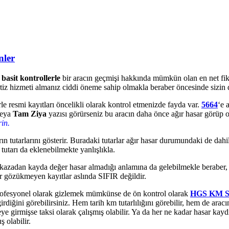
nler
asit kontrollerle
bir aracın geçmişi hakkında mümkün olan en net fik
rtiz hizmeti almanız ciddi öneme sahip olmakla beraber öncesinde sizi
e resmi kayıtları öncelikli olarak kontrol etmenizde fayda var.
5664
‘e 
eya
Tam Ziya
yazısı görürseniz bu aracın daha önce ağır hasar görüp ona
in.
rın tutarlarını gösterir. Buradaki tutarlar ağır hasar durumundaki de da
tutarı da eklenebilmekte yanlışlıkla.
kazadan kayda değer hasar almadığı anlamına da gelebilmekle beraber, al
ar gözükmeyen kayıtlar aslında SIFIR değildir.
ofesyonel olarak gizlemek mümkünse de ön kontrol olarak
HGS KM
rdiğini görebilirsiniz. Hem tarih km tutarlılığını görebilir, hem de arac
ye girmişse taksi olarak çalışmış olabilir. Ya da her ne kadar hasar k
 olabilir.