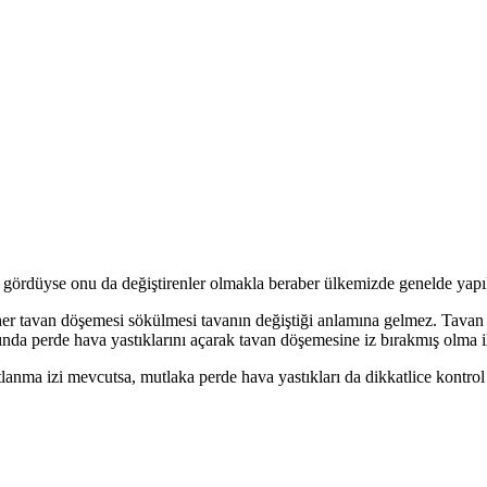
r gördüyse onu da değiştirenler olmakla beraber ülkemizde genelde yapı
i her tavan döşemesi sökülmesi tavanın değiştiği anlamına gelmez. Tava
ında perde hava yastıklarını açarak tavan döşemesine iz bırakmış olma ih
anma izi mevcutsa, mutlaka perde hava yastıkları da dikkatlice kontrol 