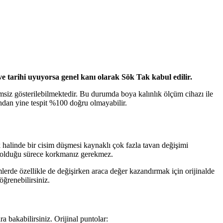
e tarihi uyuyorsa genel kanı olarak Sök Tak kabul edilir.
msiz gösterilebilmektedir. Bu durumda boya kalınlık ölçüm cihazı ile
ğundan yine tespit %100 doğru olmayabilir.
k halinde bir cisim düşmesi kaynaklı çok fazla tavan değişimi
dı olduğu sürece korkmanız gerekmez.
erde özellikle de değişirken araca değer kazandırmak için orijinalde
ğrenebilirsiniz.
a bakabilirsiniz. Orijinal puntolar: