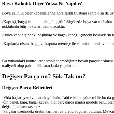
Boya Kalınlık Ölçer Yoksa Ne Yapılır?
Boya kalınlık ölçer kapasitelerine göre farklı fiyatlara sahip olsa da u
-Kapı içi, bagaj içi, kaput altı gibi
gizli bölgelerde
boya var mı bakın. 
noktalarda bitiş noktaları belli olacaktır.
Ayrıca kaput içindeki boşluklar ve bagaj kapağı içindeki boşlukların i
-Kapılarda olsun, bagaj ve kaputta menteşe ile ek noktalarında vida b
Bu yukarıdaki kontrollerde tespit edemediğiniz boyalı parçalar olması
maliyetli olup pahalı, lüks araçlarda yapılmakta.
Değişen Parça mı? Sök-Tak mı?
Değişen Parça Belirtileri
-Vida başları
yeni
ve parlak görünür. Tabi eskitme yöntemi ile bu da g
-Ön panel, kapı, bagaj kapağı gibi parçalarda marka modele bağlı olara
değiştiği anlamı taşımaz.
-Parçalar üzerindeki üretim tarihleri ve üretici logoları bulunur. Mevc