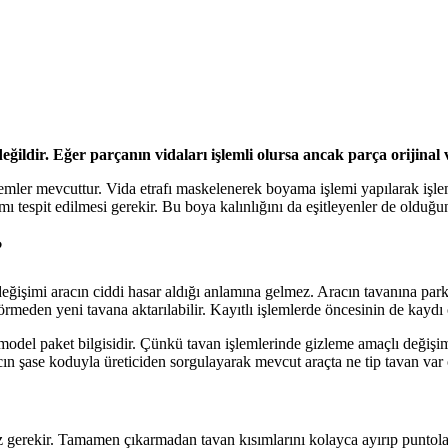
dir. Eğer parçanın vidaları işlemli olursa ancak parça orijinal v
emler mevcuttur. Vida etrafı maskelenerek boyama işlemi yapılarak işle
 mı tespit edilmesi gerekir. Bu boya kalınlığını da eşitleyenler de oldu
?
değişimi aracın ciddi hasar aldığı anlamına gelmez. Aracın tavanına par
örmeden yeni tavana aktarılabilir. Kayıtlı işlemlerde öncesinin de kay
del paket bilgisidir. Çünkü tavan işlemlerinde gizleme amaçlı değişiml
 şase koduyla üreticiden sorgulayarak mevcut araçta ne tip tavan var ö
ız gerekir. Tamamen çıkarmadan tavan kısımlarını kolayca ayırıp puntolar