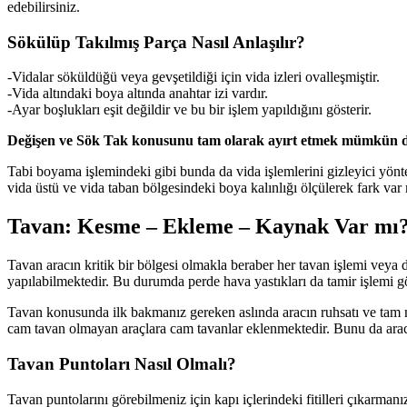
edebilirsiniz.
Sökülüp Takılmış Parça Nasıl Anlaşılır?
-Vidalar söküldüğü veya gevşetildiği için vida izleri ovalleşmiştir.
-Vida altındaki boya altında anahtar izi vardır.
-Ayar boşlukları eşit değildir ve bu bir işlem yapıldığını gösterir.
Değişen ve Sök Tak konusunu tam olarak ayırt etmek mümkün değil
Tabi boyama işlemindeki gibi bunda da vida işlemlerini gizleyici yönt
vida üstü ve vida taban bölgesindeki boya kalınlığı ölçülerek fark var
Tavan: Kesme – Ekleme – Kaynak Var mı
Tavan aracın kritik bir bölgesi olmakla beraber her tavan işlemi veya 
yapılabilmektedir. Bu durumda perde hava yastıkları da tamir işlemi g
Tavan konusunda ilk bakmanız gereken aslında aracın ruhsatı ve tam mo
cam tavan olmayan araçlara cam tavanlar eklenmektedir. Bunu da aracın
Tavan Puntoları Nasıl Olmalı?
Tavan puntolarını görebilmeniz için kapı içlerindeki fitilleri çıkarman