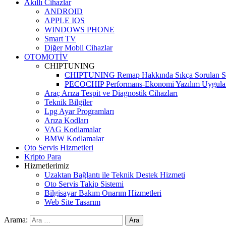
Akıllı Cihazlar
ANDROID
APPLE IOS
WINDOWS PHONE
Smart TV
Diğer Mobil Cihazlar
OTOMOTİV
CHIPTUNING
CHIPTUNING Remap Hakkında Sıkça Sorulan So
PECOCHIP Performans-Ekonomi Yazılım Uygula
Araç Arıza Tespit ve Diagnostik Cihazları
Teknik Bilgiler
Lpg Ayar Programları
Arıza Kodları
VAG Kodlamalar
BMW Kodlamalar
Oto Servis Hizmetleri
Kripto Para
Hizmetlerimiz
Uzaktan Bağlantı ile Teknik Destek Hizmeti
Oto Servis Takip Sistemi
Bilgisayar Bakım Onarım Hizmetleri
Web Site Tasarım
Arama: