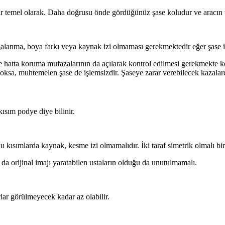
ır temel olarak. Daha doğrusu önde gördüğünüz şase koludur ve aracın 
lgalanma, boya farkı veya kaynak izi olmaması gerekmektedir eğer şase iş
ve hatta koruma mufazalarının da açılarak kontrol edilmesi gerekmekte
yoksa, muhtemelen şase de işlemsizdir. Şaseye zarar verebilecek kazal
kısım podye diye bilinir.
Bu kısımlarda kaynak, kesme izi olmamalıdır. İki taraf simetrik olmalı b
a orijinal imajı yaratabilen ustaların olduğu da unutulmamalı.
lar görülmeyecek kadar az olabilir.