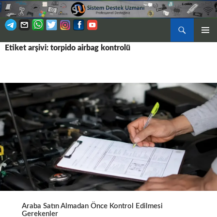
Ara
BIRINCI
Etiket arşivi: torpido airbag kontrolü
İÇERIĞE
MENÜ
ATLA
Araba Satın Almadan Önce Kontrol Edilmesi
Gerekenler