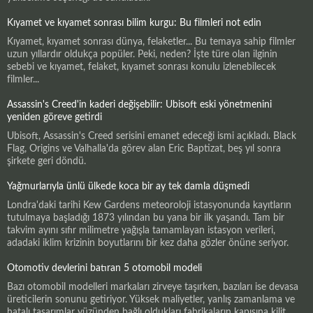
Kıyamet ve kıyamet sonrası bilim kurgu: Bu filmleri not edin
Kıyamet, kıyamet sonrası dünya, felaketler... Bu temaya sahip filmler
uzun yıllardır oldukça popüler. Peki, neden? İşte türe olan ilginin
sebebi ve kıyamet, felaket, kıyamet sonrası konulu izlenebilecek
filmler...
Assassin's Creed'in kaderi değişebilir: Ubisoft eski yönetmenini
yeniden göreve getirdi
Ubisoft, Assassin's Creed serisini emanet edeceği ismi açıkladı. Black
Flag, Origins ve Valhalla'da görev alan Eric Baptizat, beş yıl sonra
şirkete geri döndü.
Yağmurlarıyla ünlü ülkede koca bir ay tek damla düşmedi
Londra'daki tarihi Kew Gardens meteoroloji istasyonunda kayıtların
tutulmaya başladığı 1873 yılından bu yana bir ilk yaşandı. Tam bir
takvim ayını sıfır milimetre yağışla tamamlayan istasyon verileri,
adadaki iklim krizinin boyutlarını bir kez daha gözler önüne seriyor.
Otomotiv devlerini batıran 5 otomobil modeli
Bazı otomobil modelleri markaları zirveye taşırken, bazıları ise devasa
üreticilerin sonunu getiriyor. Yüksek maliyetler, yanlış zamanlama ve
hatalı tasarımlar yüzünden bağlı oldukları fabrikaların kapısına kilit