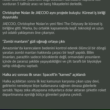
vurduran 5 talihsiz aracı ve batış hikayelerini derledik.
Christopher Nolan ile JAECOO aynı projede buluştu: Küresel iş birliği
duyuruldu
JAECOO, Christopher Nolan'ın yeni filmi The Odyssey ile küresel iş
birliğine gitti. Marka, bu ortaklık kapsamında keşif, teknoloji ve uzun
yol odaklı yaklaşımını öne çıkarıyor.
"Zombi mantarın" gizli sığınağı ortaya çıktı
Amazonlar'da karıncaların bedenini kontrol ederek ölümcül bir döngü
yaratan zombi mantarı hakkında çarpıcı bir keşif yapıldı. Bilim
insanları, parazitin sadece böceklerde değil, ormandaki yosunların
içinde de zararsız şekilde yaşayabildiğini ve çift taraflı bir biyolojiye
sahip olduğunu saptadı.
Halka arz sonrası ilk sınav: SpaceX'in "karnesi" açıklandı
Halka açıldıktan sonra ilk kez kamunun karşısına çıkan uzay devi,
gelirlerini neredeyse ikiye katlamasına rağmen devasa giderlerle
sarsıldı. Yapay zeka altyapısına milyarlarca dolar aktaran şirketin roket
departmanına ayırdığı bütçe görenleri şaşkına çevirdi.