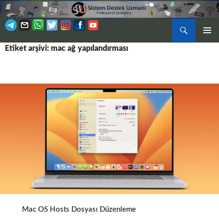
Ara
BIRINCI
Etiket arşivi: mac ağ yapılandırması
İÇERIĞE
MENÜ
ATLA
Mac OS Hosts Dosyası Düzenleme