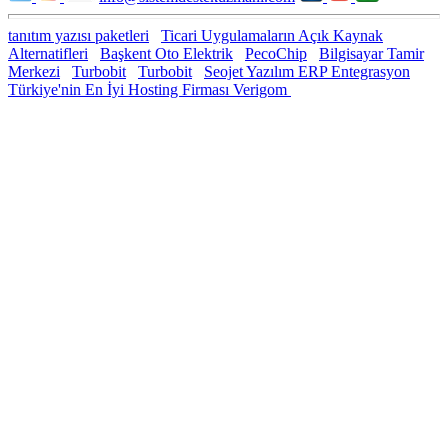
tanıtım yazısı paketleri
Ticari Uygulamaların Açık Kaynak
Alternatifleri
Başkent Oto Elektrik
PecoChip
Bilgisayar Tamir
Merkezi
Turbobit
Turbobit
Seojet Yazılım ERP Entegrasyon
Türkiye'nin En İyi Hosting Firması Verigom