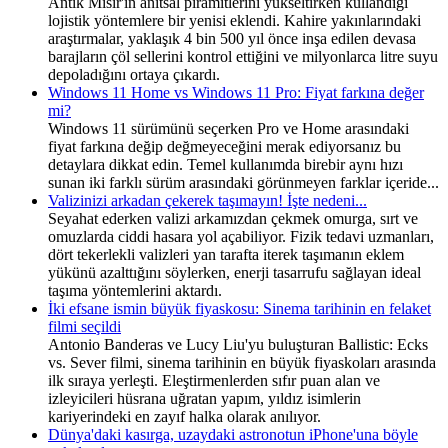
Antik Mısır'ın anıtsal piramitlerini yükseltirken kullandığı
lojistik yöntemlere bir yenisi eklendi. Kahire yakınlarındaki
araştırmalar, yaklaşık 4 bin 500 yıl önce inşa edilen devasa
barajların çöl sellerini kontrol ettiğini ve milyonlarca litre suyu
depoladığını ortaya çıkardı.
Windows 11 Home vs Windows 11 Pro: Fiyat farkına değer
mi?
Windows 11 sürümünü seçerken Pro ve Home arasındaki
fiyat farkına değip değmeyeceğini merak ediyorsanız bu
detaylara dikkat edin. Temel kullanımda birebir aynı hızı
sunan iki farklı sürüm arasındaki görünmeyen farklar içeride...
Valizinizi arkadan çekerek taşımayın! İşte nedeni...
Seyahat ederken valizi arkamızdan çekmek omurga, sırt ve
omuzlarda ciddi hasara yol açabiliyor. Fizik tedavi uzmanları,
dört tekerlekli valizleri yan tarafta iterek taşımanın eklem
yükünü azalttığını söylerken, enerji tasarrufu sağlayan ideal
taşıma yöntemlerini aktardı.
İki efsane ismin büyük fiyaskosu: Sinema tarihinin en felaket
filmi seçildi
Antonio Banderas ve Lucy Liu'yu buluşturan Ballistic: Ecks
vs. Sever filmi, sinema tarihinin en büyük fiyaskoları arasında
ilk sıraya yerleşti. Eleştirmenlerden sıfır puan alan ve
izleyicileri hüsrana uğratan yapım, yıldız isimlerin
kariyerindeki en zayıf halka olarak anılıyor.
Dünya'daki kasırga, uzaydaki astronotun iPhone'una böyle