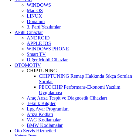
WINDOWS
Mac OS
LINUX
Donanım
3. Parti Yazılımlar
Akıllı Cihazlar
ANDROID
APPLE IOS
WINDOWS PHONE
Smart TV
Diğer Mobil Cihazlar
OTOMOTİV
CHIPTUNING
CHIPTUNING Remap Hakkında Sıkça Sorulan
Sorular
PECOCHIP Performans-Ekonomi Yazılım
Uygulaması
Araç Arıza Tespit ve Diagnostik Cihazları
Teknik Bilgiler
Lpg Ayar Programları
Arıza Kodları
VAG Kodlamalar
BMW Kodlamalar
Oto Servis Hizmetleri