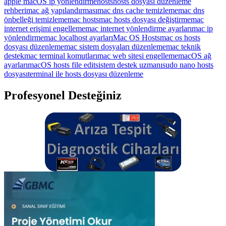
apple macOS ip yönlendirme
hosts
hosts dosyası düzenleme
rehberi
mac ağ yapılandırması
mac dns cache temizleme
mac dns
önbelleği temizleme
mac hosts
mac hosts dosyası değiştirme
mac
internet erişimi engelleme
mac internet yönlendirme ayarları
mac ip
yönlendirme
mac localhost ayarları
Mac OS Hosts
mac os hosts
dosyası düzenleme
mac sistem dosyaları düzenleme
mac teknik
destek
mac terminal komutları
mac web sitesi engelleme
macOS ağ
ayarları
macOS hosts file edit
sistem destek uzmanı
sudo nano hosts
dosyası
terminal ile hosts dosyası düzenleme
Profesyonel Desteğiniz