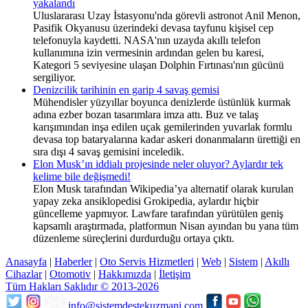
yakalandı
Uluslararası Uzay İstasyonu'nda görevli astronot Anil Menon,
Pasifik Okyanusu üzerindeki devasa tayfunu kişisel cep
telefonuyla kaydetti. NASA'nın uzayda akıllı telefon
kullanımına izin vermesinin ardından gelen bu karesi,
Kategori 5 seviyesine ulaşan Dolphin Fırtınası'nın gücünü
sergiliyor.
Denizcilik tarihinin en garip 4 savaş gemisi
Mühendisler yüzyıllar boyunca denizlerde üstünlük kurmak
adına ezber bozan tasarımlara imza attı. Buz ve talaş
karışımından inşa edilen uçak gemilerinden yuvarlak formlu
devasa top bataryalarına kadar askeri donanmaların ürettiği en
sıra dışı 4 savaş gemisini inceledik.
Elon Musk’ın iddialı projesinde neler oluyor? Aylardır tek
kelime bile değişmedi!
Elon Musk tarafından Wikipedia’ya alternatif olarak kurulan
yapay zeka ansiklopedisi Grokipedia, aylardır hiçbir
güncelleme yapmıyor. Lawfare tarafından yürütülen geniş
kapsamlı araştırmada, platformun Nisan ayından bu yana tüm
düzenleme süreçlerini durdurduğu ortaya çıktı.
Anasayfa
|
Haberler
|
Oto Servis Hizmetleri
|
Web
|
Sistem
|
Akıllı
Cihazlar
|
Otomotiv
|
Hakkımızda
|
İletişim
Tüm Hakları Saklıdır © 2013-2026
info@sistemdestekuzmani.com