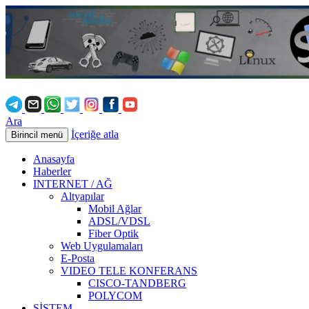
Ara
İçeriğe atla
Birincil menü
Anasayfa
Haberler
INTERNET / AĞ
Altyapılar
Mobil Ağlar
ADSL/VDSL
Fiber Optik
Web Uygulamaları
E-Posta
VIDEO TELE KONFERANS
CISCO-TANDBERG
POLYCOM
SİSTEM