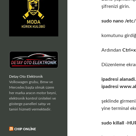
şifrenizi girin.
sudo nano /etc/
komutunu girdi
Ardından
Ctrl+x
Düzenleme ekra
Detay Oto Elektronik
ipadresi alanad
Volkswagen grubu, Bmw ve
ipadresi www.a
Mercedes başta olmak üzere
her marka aracın motor beyni,
elektronik kontrol üniteleri ve
şeklinde girmeni
gösterge panelleri satışı ve
yine terminal e
tamiri hizmeti vermektedir.
sudo killall -
CHIP ONLINE