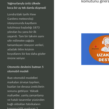
komutunu girerse
Yağmurlarıyla ünlü ülkede
koca bir ay tek damla düşmedi
Londra'daki tarihi Kew
Gardens meteoroloji
istasyonunda kayıtların
tutulmaya başladığı 1873
yılından bu yana bir ilk
yaşandı. Tam bir takvim ayını
sıfır milimetre yağışla
tamamlayan istasyon verileri,
adadaki iklim krizinin
boyutlarını bir kez daha gözler
önüne seriyor.
Otomotiv devlerini batıran 5
otomobil modeli
Bazı otomobil modelleri
markaları zirveye taşırken,
bazıları ise devasa üreticilerin
sonunu getiriyor. Yüksek
maliyetler, yanlış zamanlama
ve hatalı tasarımlar yüzünden
bağlı oldukları fabrikaların
kapısına kilit vurduran 5