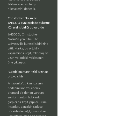
talihsiz aracı ve batış
hikayelerini derledik.
Christopher Nolan ile
JAECOO aynı projede buluştu:
Küresel iş birliği duyuruldu
JAECOO, Christopher
Nolan'ın yeni filmi The
Odyssey ile küresel iş birliğine
gitti. Marka, bu ortaklık
kapsamında keşif, teknoloji ve
uzun yol odaklı yaklaşımını
öne çıkarıyor.
"Zombi mantarın" gizli sığınağı
ortaya çıktı
Amazonlar'da karıncaların
bedenini kontrol ederek
ölümcül bir döngü yaratan
zombi mantarı hakkında
çarpıcı bir keşif yapıldı. Bilim
insanları, parazitin sadece
böceklerde değil, ormandaki
yosunların içinde de zararsız