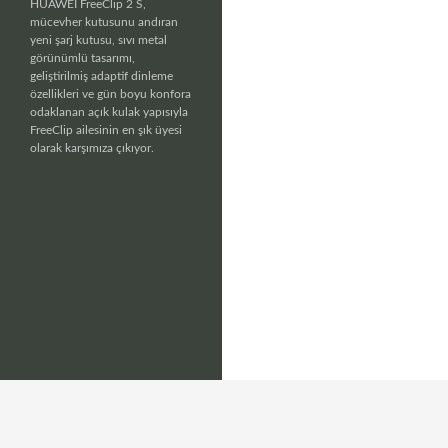
HUAWEI FreeClip 2 S,
mücevher kutusunu andıran
yeni şarj kutusu, sıvı metal
görünümlü tasarımı,
geliştirilmiş adaptif dinleme
özellikleri ve gün boyu konfora
odaklanan açık kulak yapısıyla
FreeClip ailesinin en şık üyesi
olarak karşımıza çıkıyor.