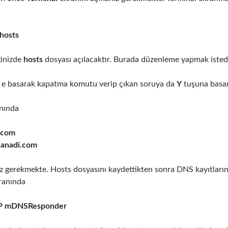
hosts
ğinizde
hosts
dosyası açılacaktır. Burada düzenleme yapmak istediğ
e basarak kapatma komutu verip çıkan soruya da
Y
tuşuna basar
nında
i.com
lanadi.com
z gerekmekte. Hosts dosyasını kaydettikten sonra DNS kayıtların
kranında
HUP mDNSResponder