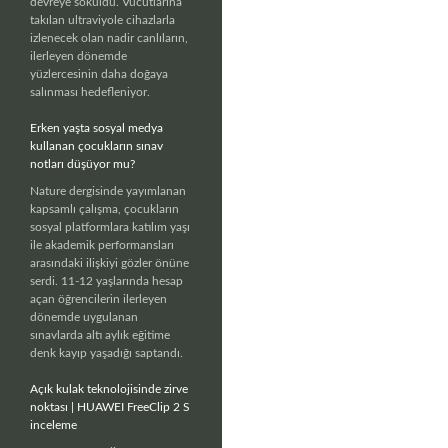
devreye sokuldu. Vücutlarına
takılan ultraviyole cihazlarla
izlenecek olan nadir canlıların,
ilerleyen dönemde
yüzlercesinin daha doğaya
salınması hedefleniyor.
Erken yaşta sosyal medya
kullanan çocukların sınav
notları düşüyor mu?
Nature dergisinde yayımlanan
kapsamlı çalışma, çocukların
sosyal platformlara katılım yaşı
ile akademik performansları
arasındaki ilişkiyi gözler önüne
serdi. 11-12 yaşlarında hesap
açan öğrencilerin ilerleyen
dönemde uygulanan
sınavlarda altı aylık eğitime
denk kayıp yaşadığı saptandı.
Açık kulak teknolojisinde zirve
noktası | HUAWEI FreeClip 2 S
inceleme