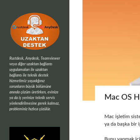
Rustdesk, Anydesk, Teamviewer
veya diğer uzaktan bağlantı
uygulamaları ile uzaktan
bağlantı ile teknik destek
hizmetimiz yaşadığınız
sorunların büyük bölümüne
anında çözüm üretirken, evinize
Mac OS H
ya da iş yerinize teknik servis
yönlendirilmesine gerek kalmaz,
probleminiz hızlıca çözülür.
Mac işletim sist
ya da başka bir i
Bunu yapmak iç