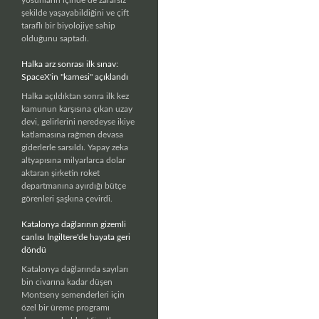
şekilde yaşayabildiğini ve çift
taraflı bir biyolojiye sahip
olduğunu saptadı.
Halka arz sonrası ilk sınav:
SpaceX'in "karnesi" açıklandı
Halka açıldıktan sonra ilk kez
kamunun karşısına çıkan uzay
devi, gelirlerini neredeyse ikiye
katlamasına rağmen devasa
giderlerle sarsıldı. Yapay zeka
altyapısına milyarlarca dolar
aktaran şirketin roket
departmanına ayırdığı bütçe
görenleri şaşkına çevirdi.
Katalonya dağlarının gizemli
canlısı İngiltere'de hayata geri
döndü
Katalonya dağlarında sayıları
bin civarına kadar düşen
Montseny semenderleri için
özel bir üreme programı