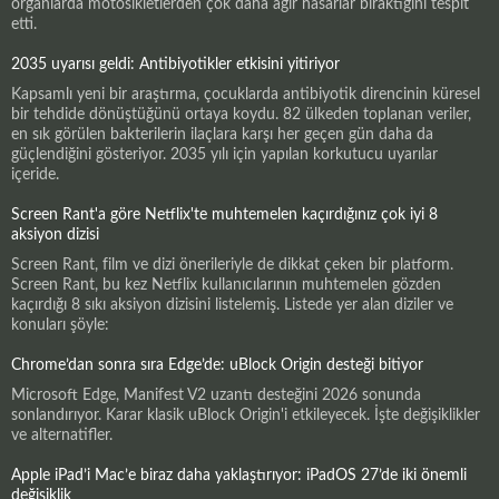
organlarda motosikletlerden çok daha ağır hasarlar bıraktığını tespit
etti.
2035 uyarısı geldi: Antibiyotikler etkisini yitiriyor
Kapsamlı yeni bir araştırma, çocuklarda antibiyotik direncinin küresel
bir tehdide dönüştüğünü ortaya koydu. 82 ülkeden toplanan veriler,
en sık görülen bakterilerin ilaçlara karşı her geçen gün daha da
güçlendiğini gösteriyor. 2035 yılı için yapılan korkutucu uyarılar
içeride.
Screen Rant'a göre Netflix'te muhtemelen kaçırdığınız çok iyi 8
aksiyon dizisi
Screen Rant, film ve dizi önerileriyle de dikkat çeken bir platform.
Screen Rant, bu kez Netflix kullanıcılarının muhtemelen gözden
kaçırdığı 8 sıkı aksiyon dizisini listelemiş. Listede yer alan diziler ve
konuları şöyle:
Chrome’dan sonra sıra Edge’de: uBlock Origin desteği bitiyor
Microsoft Edge, Manifest V2 uzantı desteğini 2026 sonunda
sonlandırıyor. Karar klasik uBlock Origin'i etkileyecek. İşte değişiklikler
ve alternatifler.
Apple iPad’i Mac’e biraz daha yaklaştırıyor: iPadOS 27’de iki önemli
değişiklik