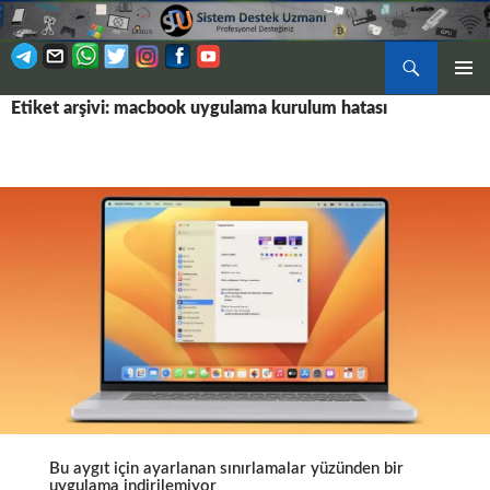
Ara
BIRINCI
Etiket arşivi: macbook uygulama kurulum hatası
İÇERIĞE
MENÜ
ATLA
Bu aygıt için ayarlanan sınırlamalar yüzünden bir
uygulama indirilemiyor