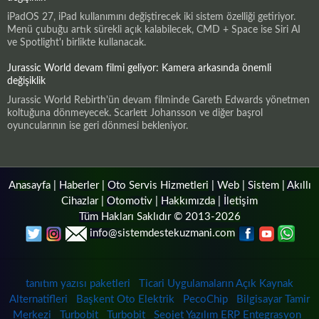
iPadOS 27, iPad kullanımını değiştirecek iki sistem özelliği getiriyor.
Menü çubuğu artık sürekli açık kalabilecek, CMD + Space ise Siri AI
ve Spotlight'ı birlikte kullanacak.
Jurassic World devam filmi geliyor: Kamera arkasında önemli
değişiklik
Jurassic World Rebirth'ün devam filminde Gareth Edwards yönetmen
koltuğuna dönmeyecek. Scarlett Johansson ve diğer başrol
oyuncularının ise geri dönmesi bekleniyor.
Anasayfa
|
Haberler
|
Oto Servis Hizmetleri
|
Web
|
Sistem
|
Akıllı
Cihazlar
|
Otomotiv
|
Hakkımızda
|
İletişim
Tüm Hakları Saklıdır © 2013-2026
info@sistemdestekuzmani.com
tanıtım yazısı paketleri
Ticari Uygulamaların Açık Kaynak
Alternatifleri
Başkent Oto Elektrik
PecoChip
Bilgisayar Tamir
Merkezi
Turbobit
Turbobit
Seojet Yazılım ERP Entegrasyon