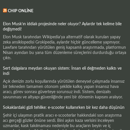
CHIP ONLINE
Elon Musk’ın iddialı projesinde neler oluyor? Aylardır tek kelime bile
değişmedi!
Elon Musk tarafından Wikipedia’ya alternatif olarak kurulan yapay
zeka ansiklopedisi Grokipedia, aylardır hiçbir güncelleme yapmıyor.
Lawfare tarafından yürütülen geniş kapsamlı araştırmada, platformun
Nisan ayından bu yana tüm düzenleme süreçlerini durdurduğu ortaya
çıktı.
Sert dalgalara meydan okuyan sistem: İnsan eli değmeden kalktı ve
indi
Açık denizin zorlu koşullarında yürütülen deneysel çalışmada insansız
bir tekneden tamamen otonom şekilde kalkış yapan insansız hava
aracı, görev sonrası güverteye sorunsuz indi. Sistem, denizaltı
savunması ve altyapı güvenliğinde yeni bir dönemin kapısını aralıyor.
Sokaklardaki gizli tehlike: e-scooter kullanırken bir kez daha düşünün
Şehir içi ulaşımın pratik aracı e-scooterlar hakkındaki son araştırma
acı gerçeği gözler önüne serdi. Bini aşkın kaza verisini inceleyen
uzmanlar, kask takılmaması nedeniyle bu araçların beyin ve iç