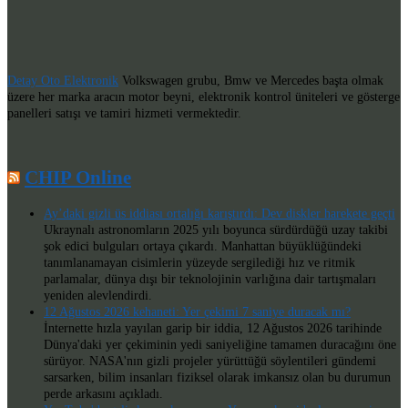
Detay Oto Elektronik
Volkswagen grubu, Bmw ve Mercedes başta olmak
üzere her marka aracın motor beyni, elektronik kontrol üniteleri ve gösterge
panelleri satışı ve tamiri hizmeti vermektedir.
CHIP Online
Ay’daki gizli üs iddiası ortalığı karıştırdı: Dev diskler harekete geçti
Ukraynalı astronomların 2025 yılı boyunca sürdürdüğü uzay takibi
şok edici bulguları ortaya çıkardı. Manhattan büyüklüğündeki
tanımlanamayan cisimlerin yüzeyde sergilediği hız ve ritmik
parlamalar, dünya dışı bir teknolojinin varlığına dair tartışmaları
yeniden alevlendirdi.
12 Ağustos 2026 kehaneti: Yer çekimi 7 saniye duracak mı?
İnternette hızla yayılan garip bir iddia, 12 Ağustos 2026 tarihinde
Dünya'daki yer çekiminin yedi saniyeliğine tamamen duracağını öne
sürüyor. NASA'nın gizli projeler yürüttüğü söylentileri gündemi
sarsarken, bilim insanları fiziksel olarak imkansız olan bu durumun
perde arkasını açıkladı.