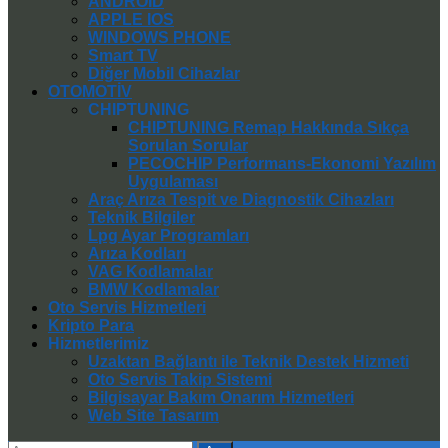
ANDROID
APPLE IOS
WINDOWS PHONE
Smart TV
Diğer Mobil Cihazlar
OTOMOTİV
CHIPTUNING
CHIPTUNING Remap Hakkında Sıkça
Sorulan Sorular
PECOCHIP Performans-Ekonomi Yazılım
Uygulaması
Araç Arıza Tespit ve Diagnostik Cihazları
Teknik Bilgiler
Lpg Ayar Programları
Arıza Kodları
VAG Kodlamalar
BMW Kodlamalar
Oto Servis Hizmetleri
Kripto Para
Hizmetlerimiz
Uzaktan Bağlantı ile Teknik Destek Hizmeti
Oto Servis Takip Sistemi
Bilgisayar Bakım Onarım Hizmetleri
Web Site Tasarım