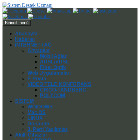
Ara
İçeriğe
Birincil menü
atla
Anasayfa
Haberler
INTERNET / AĞ
Altyapılar
Mobil Ağlar
ADSL/VDSL
Fiber Optik
Web Uygulamaları
E-Posta
VIDEO TELE KONFERANS
CISCO-TANDBERG
POLYCOM
SİSTEM
WINDOWS
Mac OS
LINUX
Donanım
3. Parti Yazılımlar
Akıllı Cihazlar