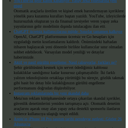
YouTube'da gelir kapısı kapanıyor: Yapay zeka videolarına yeni
engel
Otomatik araçlarla üretilen ve kişisel emek barındırmayan içeriklere
yönelik para kazanma kuralları baştan yazıldı. YouTube, izleyicilerde
huzursuzluk oluşturan ya da finansal tavsiyeler veren yapay zeka
yayınlarının gelir modelinin dışında tutulacağını ilan etti.
ChatGPT ücretsiz kullanıcılarına müjde: Sınırlar tamamen kalkıyor
OpenAI, ChatGPT platformunun ücretsiz ve Go hesapları için
uyguladığı metin kısıtlamalarını kaldırdı. Önümüzdeki haftadan
itibaren başlayacak yeni dönemle birlikte kullanıcılar sınır olmadan
sohbet edebilecek. Varsayılan model yeniliği ve detaylar
haberimizde.
Aktif ve pasif gürültü engelleme: Nasıl çalışıyorlar, farkları ne?
Şehir gürültüsünü kesmek için servet ödediğimiz kablosuz
kulaklıklar sandığımız kadar kusursuz çalışmayabilir. İki farklı
yalıtım teknolojisinin ortaklaşa yürüttüğü bu süreçte, gözlük takmak
gibi basit bir detay bile kulaklığınızın gürültü engelleme
performansını doğrudan düşürebiliyor.
Instagram reklamlarında bir yeni skandal daha
Meta'nın reklam kütüphanesinde ortaya çıkarılan skandal içerikler,
güvenlik denetimlerini yeniden tartışmaya açtı. Otomatik denetim
araçlarını aşarak onay alan yapay zeka destekli sponsorlu ilanların
binlerce kullanıcıya ulaştığı tespit edildi.
Apple'ın iPhone 18 Pro tanıtım tarihi neredeyse netleşti: Gözler 26
Ağustos'ta