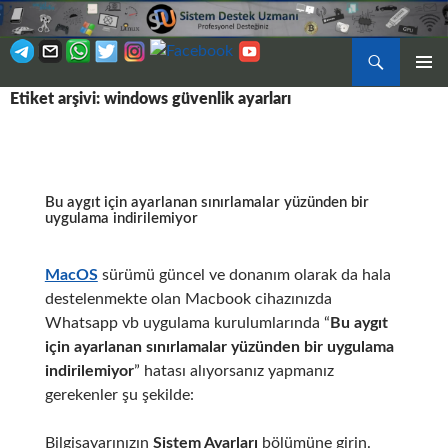
Ara
BIRINCI
Etiket arşivi: windows güvenlik ayarları
İÇERIĞE
MENÜ
ATLA
Bu aygıt için ayarlanan sınırlamalar yüzünden bir
uygulama indirilemiyor
MacOS
sürümü güncel ve donanım olarak da hala
destelenmekte olan Macbook cihazınızda
Whatsapp vb uygulama kurulumlarında “
Bu aygıt
için ayarlanan sınırlamalar yüzünden bir uygulama
indirilemiyor
” hatası alıyorsanız yapmanız
gerekenler şu şekilde:
Bilgisayarınızın
Sistem Ayarları
bölümüne girin.