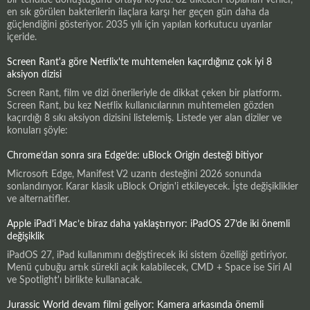
en sık görülen bakterilerin ilaçlara karşı her geçen gün daha da
güçlendiğini gösteriyor. 2035 yılı için yapılan korkutucu uyarılar
içeride.
Screen Rant'a göre Netflix'te muhtemelen kaçırdığınız çok iyi 8
aksiyon dizisi
Screen Rant, film ve dizi önerileriyle de dikkat çeken bir platform.
Screen Rant, bu kez Netflix kullanıcılarının muhtemelen gözden
kaçırdığı 8 sıkı aksiyon dizisini listelemiş. Listede yer alan diziler ve
konuları şöyle:
Chrome’dan sonra sıra Edge’de: uBlock Origin desteği bitiyor
Microsoft Edge, Manifest V2 uzantı desteğini 2026 sonunda
sonlandırıyor. Karar klasik uBlock Origin'i etkileyecek. İşte değişiklikler
ve alternatifler.
Apple iPad’i Mac’e biraz daha yaklaştırıyor: iPadOS 27’de iki önemli
değişiklik
iPadOS 27, iPad kullanımını değiştirecek iki sistem özelliği getiriyor.
Menü çubuğu artık sürekli açık kalabilecek, CMD + Space ise Siri AI
ve Spotlight'ı birlikte kullanacak.
Jurassic World devam filmi geliyor: Kamera arkasında önemli