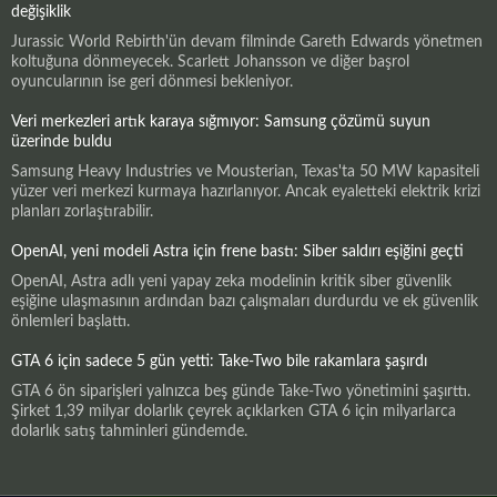
değişiklik
Jurassic World Rebirth'ün devam filminde Gareth Edwards yönetmen
koltuğuna dönmeyecek. Scarlett Johansson ve diğer başrol
oyuncularının ise geri dönmesi bekleniyor.
Veri merkezleri artık karaya sığmıyor: Samsung çözümü suyun
üzerinde buldu
Samsung Heavy Industries ve Mousterian, Texas'ta 50 MW kapasiteli
yüzer veri merkezi kurmaya hazırlanıyor. Ancak eyaletteki elektrik krizi
planları zorlaştırabilir.
OpenAI, yeni modeli Astra için frene bastı: Siber saldırı eşiğini geçti
OpenAI, Astra adlı yeni yapay zeka modelinin kritik siber güvenlik
eşiğine ulaşmasının ardından bazı çalışmaları durdurdu ve ek güvenlik
önlemleri başlattı.
GTA 6 için sadece 5 gün yetti: Take-Two bile rakamlara şaşırdı
GTA 6 ön siparişleri yalnızca beş günde Take-Two yönetimini şaşırttı.
Şirket 1,39 milyar dolarlık çeyrek açıklarken GTA 6 için milyarlarca
dolarlık satış tahminleri gündemde.