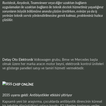
Rustdesk, Anydesk, Teamviewer veya diğer uzaktan bağlantı
uygulamaları ile uzaktan bağlantı ile teknik destek hizmetimiz yaşadığınız
sorunların büyük bölümüne anında çözüm üretirken, evinize ya da iş
yerinize teknik servis yönlendirilmesine gerek kalmaz, probleminiz hızlıca
çözülür.
Detay Oto Elektronik
Volkswagen grubu, Bmw ve Mercedes başta
olmak üzere her marka aracın motor beyni, elektronik kontrol üniteleri
ve gösterge panelleri satışı ve tamiri hizmeti vermektedir.
CHIP ONLINE
2035 uyarısı geldi: Antibiyotikler etkisini yitiriyor
Kapsamlı yeni bir araştırma, çocuklarda antibiyotik direncinin küresel
bir tehdide dönüştüğünü ortaya koydu. 82 ülkeden toplanan veriler,