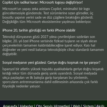
Copilot için radikal karar: Microsoft logoyu değiştiriyor!
Microsoft'un yapay zeka asistanı Copilot, minimalist bir logo
güncellemesiyle gündemde. Test sürümlerine sızan görseller, üç
boyutlu yapının yerini sade ve düz çizgilere bıraktığını gösterdi.
Değişikliğin tüm Microsoft ekosistemine yayılması bekleniyor.
iPhone 20, tarihin gördüğü en farklı iPhone olabilir
Teknoloji dünyasının gözü 2027 yılına çevrilmişken sızdırılan son
bilgiler, 20. yıl özel iPhone serisinde fiziksel tuşların ve siyah ekran
çerçevelerinin tamamen kaldırılabileceğine işaret ediyor. Katı hal
düğmeler ve yeni nesil batarya teknolojisiyle cihaz standardı tamamen
değişebilir.
Sosyal medyanın yeni gözdesi: Geriye doğru koşmak ne işe yarıyor?
İspanyol bir atletin yüksek topuklu ayakkabılarla geriye doğru koşarak
kırdığı rekor tüm dünyada geniş yankı uyandırdı. Sosyal medyada
sıkça paylaşılan ve ilk bakışta garip karşılanan bu yöntemin,
sporcuların antrenmanlarına dahil edilmesinin arkasında çok farklı
fizyolojik nedenler yatıyor.
Anasayfa
|
Haberler
|
Oto Servis Hizmetleri
|
Web
|
Sistem
|
Akıllı