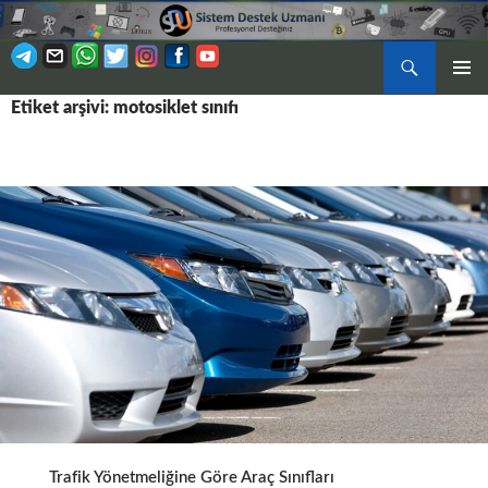
Ara
BIRINCI
Etiket arşivi: motosiklet sınıfı
İÇERIĞE
MENÜ
ATLA
Trafik Yönetmeliğine Göre Araç Sınıfları