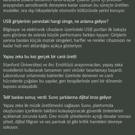
arayışından aerodinamik deneylere kadar uzanan bu süreçte üretilen
modeller, sıra dışı hikayeleriyle otomotiv kültüründe yerini koruyor.
USB girişlerinin yanındaki hangi simge, ne anlama geliyor?
Bilgisayar ve elektronik cihazların üzerindeki USB portları ilk bakışta
aynı görünse de aslında büyük performans farkları taşıyor. Girişlerin
yanına basılan küçük mızrak simgeleri, harfler ve renkler cihazınızın ne
kadar hızlı veri aktardığını açıkça gösteriyor.
Yapay zeka bu kez gerçek bir canlı üretti
Stanford Üniversitesi ve Arc Enstitüsü araştırmacıları, yapay zeka
modellerini kullanarak tamamen yeni virüsler tasarlamayı başardı.
Laboratuvar ortamında bakteriler üzerinde denenen ve canlı
hücrelerde çoğalan bu yapılar, gen terapilerinde yeni bir dönemin
kapısını aralayabilir.
Telif baskısı sonuç verdi: Suno şarkılarına dijital imza geliyor
Yapay zeka ile müzik üretilmesini sağlayan Suno, platformda
oluşturulan içeriklerin takibini kolaylaştıracak güvenlik önlemlerini
açıklamak zorunda kaldı. Dev müzik şirketlerinin açtığı davalar sonrası
şirket, dijital filigran ve ses parmak izi gibi kritik hamleleri devreye
sokuyor.