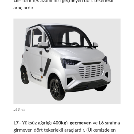
L6
– 45 km/s azami hızı geçmeyen dört tekerlekli
araçlardır.
L6 Sınıfı
L7
– Yüksüz ağırlığı
400kg’ı geçmeyen
ve L6 sınıfına
girmeyen dört tekerlekli araçlardır. (Ülkemizde en