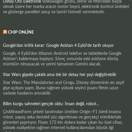
Detay Oto Elektronik
Volkswagen grubu, Bmw ve Mercedes başta
olmak üzere her marka aracın motor beyni, elektronik kontrol üniteleri
ve gösterge panelleri satışı ve tamiri hizmeti vermektedir.
CHIP ONLINE
Google'dan kritik karar: Google Asistan 4 Eylül'de tarih oluyor
Google, 4 Eylül'den itibaren Android telefon ve tabletlerde Google
Asistan'ı kaldırmaya başlıyor. Süreç sonunda eski asistana dönüş
mümkün olmayacak ve yerini tamamen Gemini alacak.
Star Wars gişede çakıldı ama tek bir detay her şeyi değiştirebilir
Star Wars: The Mandalorian and Grogu, Disney döneminin en zayıf
gişe açılışını yaptı. Buna rağmen yüksek seyirci puanı filmin uzun
vadede hasılatını artırabilir.
Bilim kurgu sahneleri gerçek oldu: İnsan değil, robot…
ÇinliAheadForm şirketi tarafından üretilen Origin–F1 isimli insansı
robot, yapay zeka destekli yüz algoritması ve gerçekçi mimikleriyle
görenleri şaşırtıyor. Fiyatı 173 bin dolara kadar çıkan bu özel cihaz,
yüksek maliyetine rağmen internet kullanıcılarından büyük ilgi