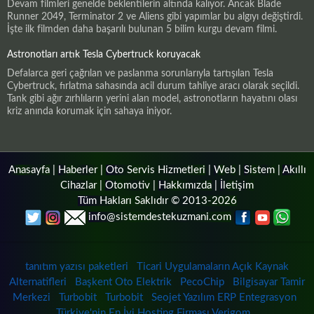
Devam filmleri genelde beklentilerin altında kalıyor. Ancak Blade
Runner 2049, Terminator 2 ve Aliens gibi yapımlar bu algıyı değiştirdi.
İşte ilk filmden daha başarılı bulunan 5 bilim kurgu devam filmi.
Astronotları artık Tesla Cybertruck koruyacak
Defalarca geri çağrılan ve paslanma sorunlarıyla tartışılan Tesla
Cybertruck, fırlatma sahasında acil durum tahliye aracı olarak seçildi.
Tank gibi ağır zırhlıların yerini alan model, astronotların hayatını olası
kriz anında korumak için sahaya iniyor.
Anasayfa
|
Haberler
|
Oto Servis Hizmetleri
|
Web
|
Sistem
|
Akıllı
Cihazlar
|
Otomotiv
|
Hakkımızda
|
İletişim
Tüm Hakları Saklıdır © 2013-2026
info@sistemdestekuzmani.com
tanıtım yazısı paketleri
Ticari Uygulamaların Açık Kaynak
Alternatifleri
Başkent Oto Elektrik
PecoChip
Bilgisayar Tamir
Merkezi
Turbobit
Turbobit
Seojet Yazılım ERP Entegrasyon
Türkiye'nin En İyi Hosting Firması Verigom