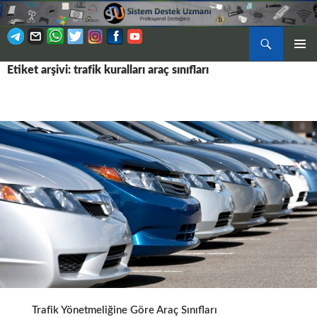
Ara
BIRINCI
Etiket arşivi: trafik kuralları araç sınıfları
İÇERIĞE
MENÜ
ATLA
Trafik Yönetmeliğine Göre Araç Sınıfları