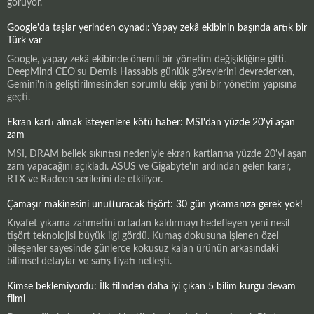
görüyor.
Google'da taşlar yerinden oynadı: Yapay zekâ ekibinin başında artık bir
Türk var
Google, yapay zekâ ekibinde önemli bir yönetim değişikliğine gitti.
DeepMind CEO'su Demis Hassabis günlük görevlerini devrederken,
Gemini'nin geliştirilmesinden sorumlu ekip yeni bir yönetim yapısına
geçti.
Ekran kartı almak isteyenlere kötü haber: MSI'dan yüzde 20'yi aşan
zam
MSI, DRAM bellek sıkıntısı nedeniyle ekran kartlarına yüzde 20'yi aşan
zam yapacağını açıkladı. ASUS ve Gigabyte'ın ardından gelen karar,
RTX ve Radeon serilerini de etkiliyor.
Çamaşır makinesini unutturacak tişört: 30 gün yıkamanıza gerek yok!
Kıyafet yıkama zahmetini ortadan kaldırmayı hedefleyen yeni nesil
tişört teknolojisi büyük ilgi gördü. Kumaş dokusuna işlenen özel
bileşenler sayesinde günlerce kokusuz kalan ürünün arkasındaki
bilimsel detaylar ve satış fiyatı netleşti.
Kimse beklemiyordu: İlk filmden daha iyi çıkan 5 bilim kurgu devam
filmi