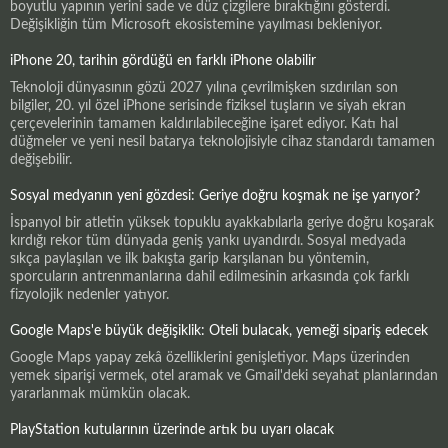
boyutlu yapının yerini sade ve düz çizgilere bıraktığını gösterdi.
Değişikliğin tüm Microsoft ekosistemine yayılması bekleniyor.
iPhone 20, tarihin gördüğü en farklı iPhone olabilir
Teknoloji dünyasının gözü 2027 yılına çevrilmişken sızdırılan son
bilgiler, 20. yıl özel iPhone serisinde fiziksel tuşların ve siyah ekran
çerçevelerinin tamamen kaldırılabileceğine işaret ediyor. Katı hal
düğmeler ve yeni nesil batarya teknolojisiyle cihaz standardı tamamen
değişebilir.
Sosyal medyanın yeni gözdesi: Geriye doğru koşmak ne işe yarıyor?
İspanyol bir atletin yüksek topuklu ayakkabılarla geriye doğru koşarak
kırdığı rekor tüm dünyada geniş yankı uyandırdı. Sosyal medyada
sıkça paylaşılan ve ilk bakışta garip karşılanan bu yöntemin,
sporcuların antrenmanlarına dahil edilmesinin arkasında çok farklı
fizyolojik nedenler yatıyor.
Google Maps'e büyük değişiklik: Oteli bulacak, yemeği sipariş edecek
Google Maps yapay zekâ özelliklerini genişletiyor. Maps üzerinden
yemek siparişi vermek, otel aramak ve Gmail'deki seyahat planlarından
yararlanmak mümkün olacak.
PlayStation kutularının üzerinde artık bu uyarı olacak