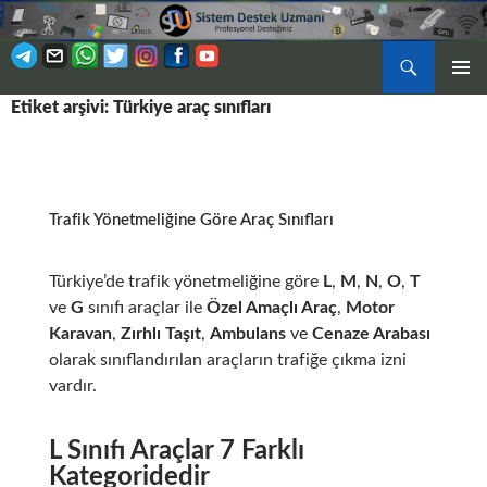
Ara
BIRINCI
Etiket arşivi: Türkiye araç sınıfları
İÇERIĞE
MENÜ
ATLA
Trafik Yönetmeliğine Göre Araç Sınıfları
Türkiye’de trafik yönetmeliğine göre
L
,
M
,
N
,
O
,
T
ve
G
sınıfı araçlar ile
Özel Amaçlı Araç
,
Motor
Karavan
,
Zırhlı Taşıt
,
Ambulans
ve
Cenaze Arabası
olarak sınıflandırılan araçların trafiğe çıkma izni
vardır.
L Sınıfı Araçlar 7 Farklı
Kategoridedir