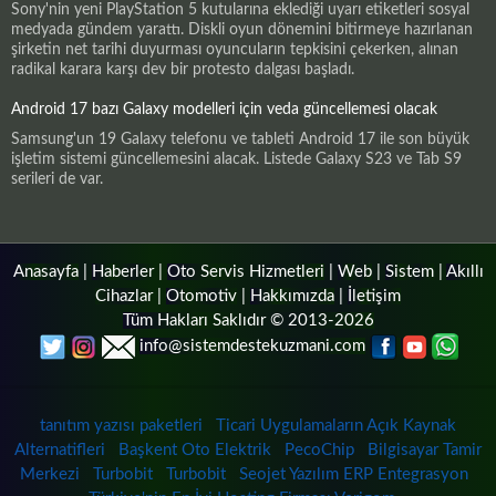
Sony'nin yeni PlayStation 5 kutularına eklediği uyarı etiketleri sosyal
medyada gündem yarattı. Diskli oyun dönemini bitirmeye hazırlanan
şirketin net tarihi duyurması oyuncuların tepkisini çekerken, alınan
radikal karara karşı dev bir protesto dalgası başladı.
Android 17 bazı Galaxy modelleri için veda güncellemesi olacak
Samsung'un 19 Galaxy telefonu ve tableti Android 17 ile son büyük
işletim sistemi güncellemesini alacak. Listede Galaxy S23 ve Tab S9
serileri de var.
Anasayfa
|
Haberler
|
Oto Servis Hizmetleri
|
Web
|
Sistem
|
Akıllı
Cihazlar
|
Otomotiv
|
Hakkımızda
|
İletişim
Tüm Hakları Saklıdır © 2013-2026
info@sistemdestekuzmani.com
tanıtım yazısı paketleri
Ticari Uygulamaların Açık Kaynak
Alternatifleri
Başkent Oto Elektrik
PecoChip
Bilgisayar Tamir
Merkezi
Turbobit
Turbobit
Seojet Yazılım ERP Entegrasyon